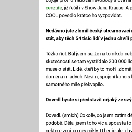
cenzuře
, již řešil i v Show Jana Krause. 
COOL povedlo krátce ho vyzpovídat.
Nedávno jste zlomil český streamovací 
stát, aby těch 54 tisíc lidí v jednu chvíli
Těžko říct. Bál jsem se, že na to nikdo n
skutečnosti se tam vystřídalo 200 000 lidí
muselo stát. Lidé, kteří by to mohli zlom
doména mladých. Nevím, spojení koho s k
samotného mile překvapilo.
Dovedl byste si představit nějaký ze sv
Dovedl. (smích) Cokoliv, co jsem zatím děl
podobě. Dělal jsem toho víc a spousta t
některé věci, co nevznikly. U her je ale bl