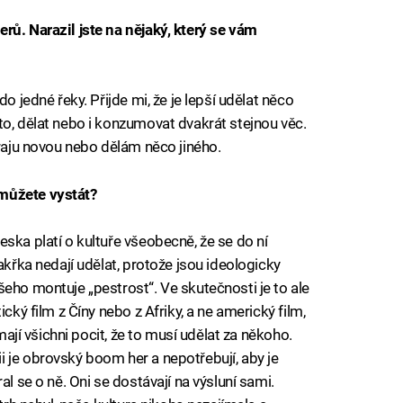
rů. Narazil jste na nějaký, který se vám
o jedné řeky. Přijde mi, že je lepší udělat něco
to, dělat nebo i konzumovat dvakrát stejnou věc.
hraju novou nebo dělám něco jiného.
můžete vystát?
ska platí o kultuře všeobecně, že se do ní
akřka nedají udělat, protože jsou ideologicky
šeho montuje „pestrost“. Ve skutečnosti je to ale
cký film z Číny nebo z Afriky, a ne americký film,
 mají všichni pocit, že to musí udělat za někoho.
 je obrovský boom her a nepotřebují, aby je
al se o ně. Oni se dostávají na výsluní sami.