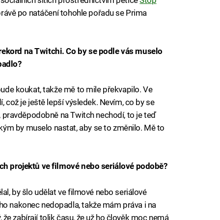
A právě po natáčení tohohle pořadu se Prima
rekord na Twitchi. Co by se podle vás muselo
 padlo?
ebude koukat, takže mě to mile překvapilo. Ve
, což je ještě lepší výsledek. Nevím, co by se
it, pravděpodobně na Twitch nechodí, to je teď
ým by muselo nastat, aby se to změnilo. Mě to
ých projektů ve filmové nebo seriálové podobě?
al, by šlo udělat ve filmové nebo seriálové
oho nakonec nedopadla, takže mám práva i na
bý, že zabírají tolik času, že už ho člověk moc nemá