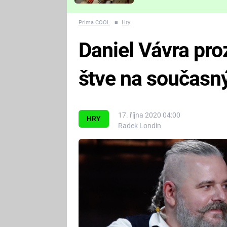
Které děsivé pecky vám
nejvíc zvednou tep?
Prima COOL
■
Hry
Daniel Vávra proz
štve na současn
17. října 2020 04:00
HRY
Radek Londin