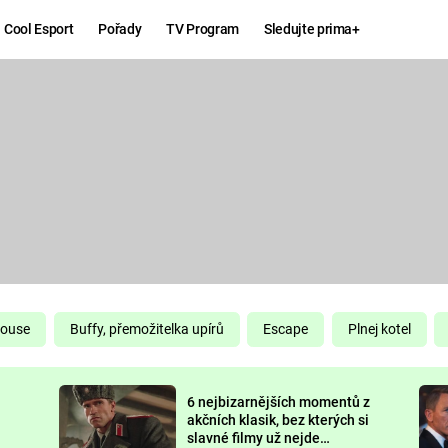
Cool Esport
Pořady
TV Program
Sledujte prima+
Hry
Zábava
MAFIA
ZÁBAVN
GALERI
GTA 6
NEJLEP
KINGDOM
KOMEDI
COME:
DELIVERANCE
CHUCK
House
Buffy, přemožitelka upírů
Escape
Plnej kotel
NORRIS
ESPORT
6 nejbizarnějších momentů z
DEADP
akčních klasik, bez kterých si
slavné filmy už nejde