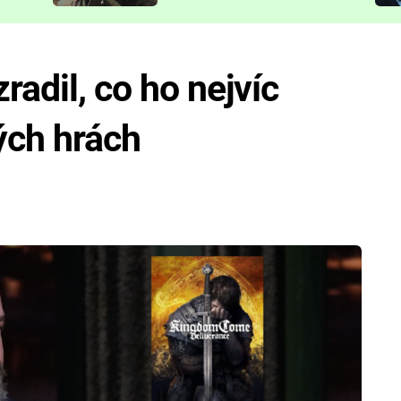
představit
radil, co ho nejvíc
ých hrách