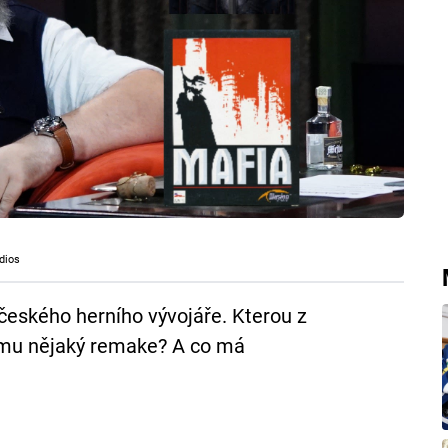
dios
českého herního vývojáře. Kterou z
se mu nějaký remake? A co má