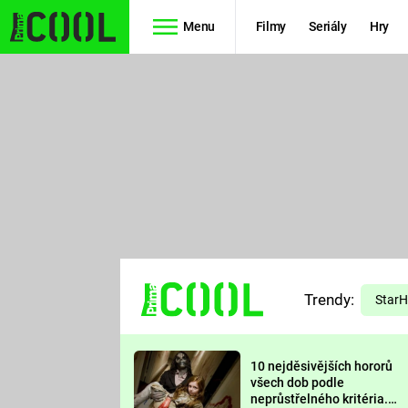
Menu
Filmy
Seriály
Hry
Seriály
Filmy
SIMPSONOVI
STAR WARS
HVĚZDNÁ
AVENGERS
BRÁNA
RYCHLE A
TEORIE
ZBĚSILE 10
Trendy:
VELKÉHO
Star
PREDÁTOR
TŘESKU
10 nejděsivějších hororů
FUTURAMA
všech dob podle
neprůstřelného kritéria.