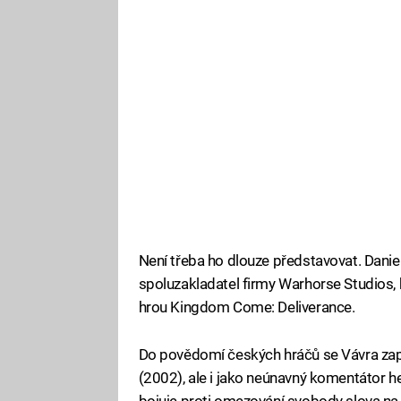
Není třeba ho dlouze představovat. Daniel
spoluzakladatel firmy Warhorse Studios,
hrou Kingdom Come: Deliverance.
Do povědomí českých hráčů se Vávra zaps
(2002), ale i jako neúnavný komentátor 
bojuje proti omezování svobody slova na 