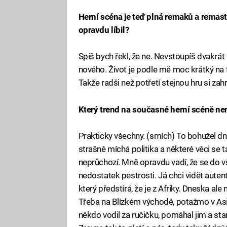
Herní scéna je teď plná remaků a remaste
opravdu líbil?
Spíš bych řekl, že ne. Nevstoupíš dvakrát d
nového. Život je podle mě moc krátký na 
Takže radši než potřetí stejnou hru si za
Který trend na současné herní scéně ne
Prakticky všechny. (smích) To bohužel dne
strašně míchá politika a některé věci se t
neprůchozí. Mně opravdu vadí, že se do v
nedostatek pestrosti. Já chci vidět autenti
který předstírá, že je z Afriky. Dneska ale
Třeba na Blízkém východě, potažmo v Asii
někdo vodil za ručičku, pomáhal jim a star