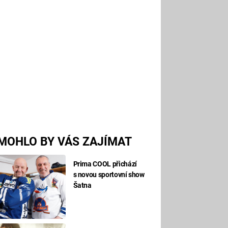
MOHLO BY VÁS ZAJÍMAT
Prima COOL přichází
s novou sportovní show
Šatna