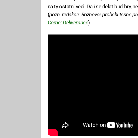
na ty ostatní věci. Dají se dělat buď hry,
(
pozn. redakce: Rozhovor proběhl těsně p
Come: Deliverance
)