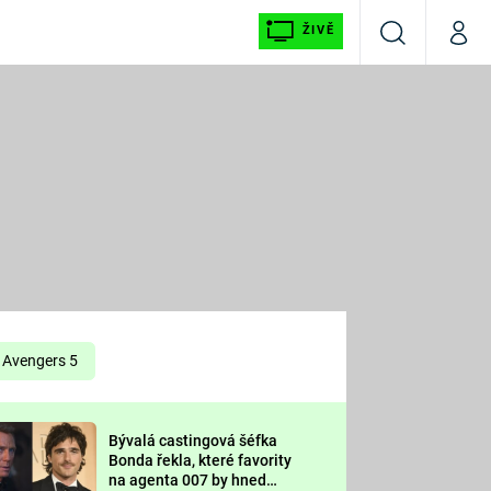
ŽIVĚ
Vyhledávání
Můj p
Prima+
É
CNN Prima NEWS
E
Prima FRESH
ŠÍ
Prima LIVING
E
Prima Ženy
Avengers 5
Prima LAJK
Bývalá castingová šéfka
OOL
Bonda řekla, které favority
Sledujte nás
na agenta 007 by hned