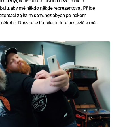
 trh nebyl, naše kultura nikoho nezajímala a
ebuju, aby mě někdo někde reprezentoval. Přijde
prezentaci zajistím sám, než abych po někom
 někoho. Dneska je tím ale kultura prolezlá a mě