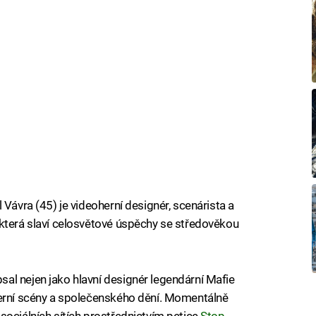
 Vávra (45) je videoherní designér, scenárista a
 která slaví celosvětové úspěchy se středověkou
al nejen jako hlavní designér legendární Mafie
herní scény a společenského dění. Momentálně
sociálních sítích prostřednictvím petice
Stop