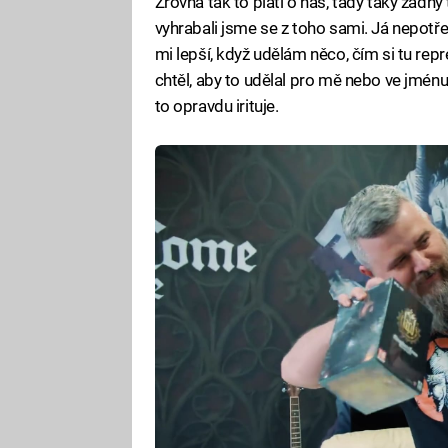
Zrovna tak to platí o nás, tady taky žádný
vyhrabali jsme se z toho sami. Já nepotř
mi lepší, když udělám něco, čím si tu re
chtěl, aby to udělal pro mě nebo ve jménu
to opravdu irituje.