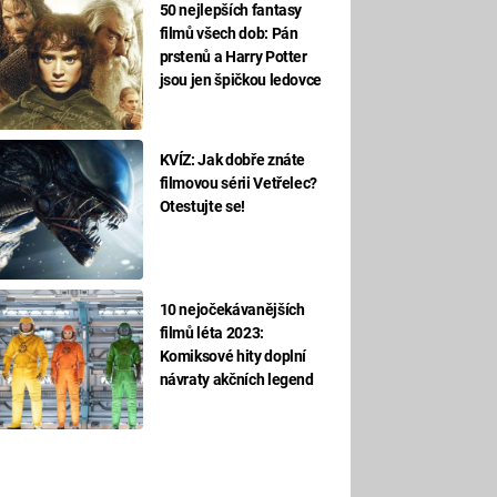
50 nejlepších fantasy
filmů všech dob: Pán
prstenů a Harry Potter
jsou jen špičkou ledovce
KVÍZ: Jak dobře znáte
filmovou sérii Vetřelec?
Otestujte se!
10 nejočekávanějších
filmů léta 2023:
Komiksové hity doplní
návraty akčních legend