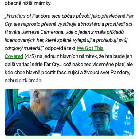
obecně nižší známky.
„Frontiers of Pandora sice občas působí jako převlečené Far
Cry, ale naprosto přesně vystihuje atmosféru a prostředí sci-
fi světa Jamese Camerona. Jde o jeden z mála příkladů
licencovaných her, které zpětně vylepšují a prohlubují svůj
zdrojový materiál,“
odpovídá text
We Got This
Covered
(4/5) na jednu z hlavních námitek, že hra bude jen
další variací série Far Cry... což nakonec víceméně platí, ale
kdo chce hlavně pocítit fascinující a živoucí svět Pandory,
nebude zklamán.