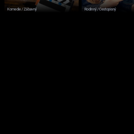
Komedie / Zábavný
Rodinný / Cestopisný