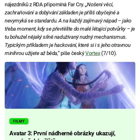
nájezdníků z RDA připomíná Far Cry.
„Nošení věcí,
zachraňování a dobývání základen je příliš obyčejné a
nevymyká se standardu. A na každý zajímavý nápad – jako
třeba moment, kdy se převtělíte do malé létající potvůrky – je
tu bohužel nějaký silně nadužívaný nudný mechanismus.
Typickým příkladem je hackování, které si i s jeho otravnou
minihrou užijete až běda,“
píše český
Vortex
(7/10).
FILMY
Avatar 3: První nádherné obrázky ukazují,