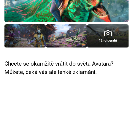
Cool Esport
Pořady
TV Program
12 fotografií
Sledujte prima+
Chcete se okamžitě vrátit do světa Avatara?
Přihlášení
Můžete, čeká vás ale lehké zklamání.
Sledujte nás