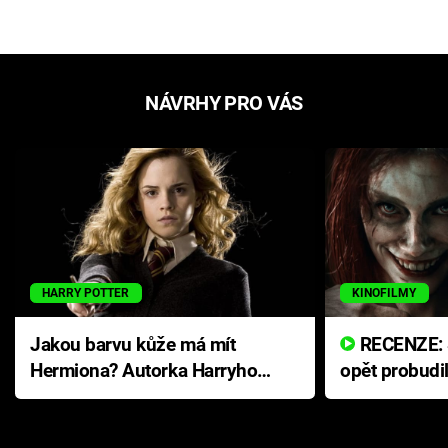
NÁVRHY PRO VÁS
HARRY POTTER
KINOFILMY
Jakou barvu kůže má mít
RECENZE: Smrtelné zlo se
Hermiona? Autorka Harryho
opět probudi
Pottera přišla s ráznou
přichází s n
odpovědí
hororovou n