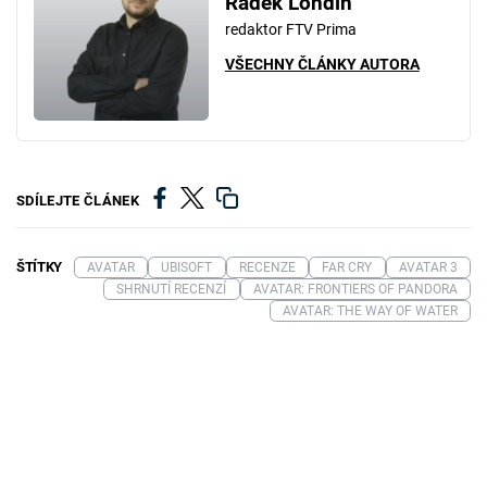
Radek Londin
redaktor FTV Prima
VŠECHNY ČLÁNKY AUTORA
SDÍLEJTE ČLÁNEK
ŠTÍTKY
AVATAR
UBISOFT
RECENZE
FAR CRY
AVATAR 3
SHRNUTÍ RECENZÍ
AVATAR: FRONTIERS OF PANDORA
AVATAR: THE WAY OF WATER