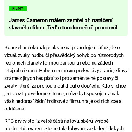
FILMY
James Cameron málem zemřel při natáčení
slavného filmu. Teď o tom konečně promluvil
Bohužel hra okouzluje hlavně na první dojem, ať už jde o
vizuál, zvuky, hudbu či přesvědčivý pohyb po různorodých
regionech planety formou parkouru nebo na zádech
létajícího ikrana. Příběh není ničím překvapivý a variuje linky
známe z jiných her, platí to i pro zaměnitelné postavy či
zvraty, které lze prokouknout dlouho dopředu. Kdo si chce
jen prožít povědomé situace, může být spokojen. Jinak
však nedorazí žádní hrdinové z filmů, hra je od nich zcela
oddělena.
RPG prvky stojí z velké části na lovu, sběru, výrobě
předmětů a vaření. Stejně tak dobývání základen lidských