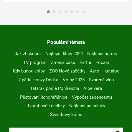
Populární témata
Jak zhubnout
Nejlepší filmy 2024
Nejlepší horory
TV program
Změna času
Partie
Počasí
Kdy budou volby
ZOO Nové začátky
Auto – katalog
7 pádů Honzy Dědka
Volby 2025
Svařené víno
Tatarák podle Pohlreicha
Aloe vera
Pěstování lichořeřišnice
Výpočet ascendentu
Tvarohové knedlíky
Nejlepší palačinky
Švestkový koláč