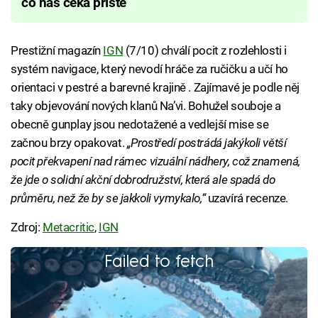
co nás čeká příště
Prestižní magazín
IGN
(7/10) chválí pocit z rozlehlosti i
systém navigace, který nevodí hráče za ručičku a učí ho
orientaci v pestré a barevné krajině . Zajímavé je podle něj
taky objevování nových klanů Na’vi. Bohužel souboje a
obecně gunplay jsou nedotažené a vedlejší mise se
začnou brzy opakovat.
„Prostředí postrádá jakýkoli větší
pocit překvapení nad rámec vizuální nádhery, což znamená,
že jde o solidní akční dobrodružství, která ale spadá do
průměru, než že by se jakkoli vymykalo,“
uzavírá recenze.
Zdroj:
Metacritic
,
IGN
Failed to fetch