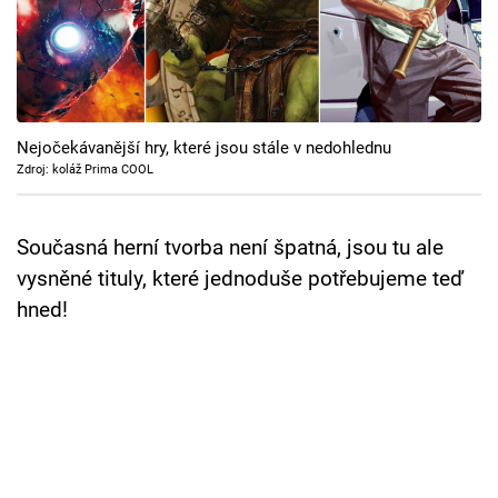
Cool Esport
Pořady
TV Program
Nejočekávanější hry, které jsou stále v nedohlednu
Zdroj: koláž Prima COOL
Sledujte prima+
Současná herní tvorba není špatná, jsou tu ale
Přihlášení
vysněné tituly, které jednoduše potřebujeme teď
hned!
Sledujte nás