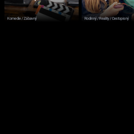
Komedie / Zábavný
Rodinný / Reality / Cestopisný