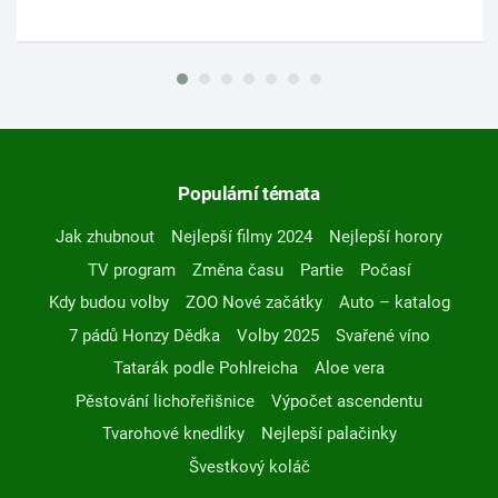
Populární témata
Jak zhubnout
Nejlepší filmy 2024
Nejlepší horory
TV program
Změna času
Partie
Počasí
Kdy budou volby
ZOO Nové začátky
Auto – katalog
7 pádů Honzy Dědka
Volby 2025
Svařené víno
Tatarák podle Pohlreicha
Aloe vera
Pěstování lichořeřišnice
Výpočet ascendentu
Tvarohové knedlíky
Nejlepší palačinky
Švestkový koláč