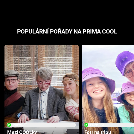
odpovědí
hororovou n
POPULÁRNÍ POŘADY NA PRIMA COOL
PŘEHRÁT
PŘEHRÁT
Mezi COOLky
Fotr na tripu