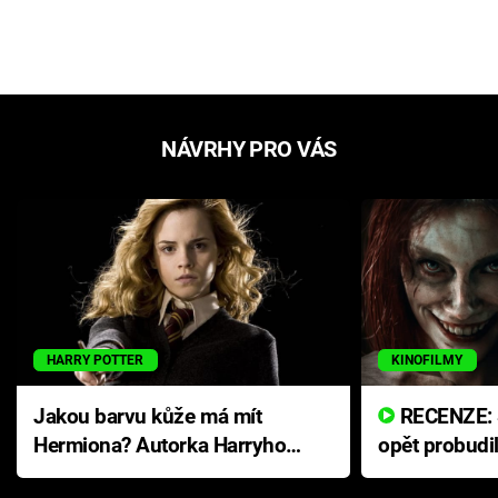
NÁVRHY PRO VÁS
HARRY POTTER
KINOFILMY
Jakou barvu kůže má mít
RECENZE: Smrtelné zlo se
Hermiona? Autorka Harryho
opět probudi
Pottera přišla s ráznou
přichází s n