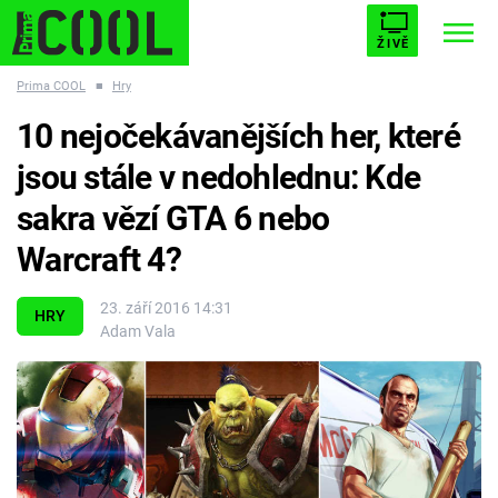
ŽIVĚ
Prima COOL
■
Hry
STARHOUSE
BUFFY, PŘEMOŽITELKA UPÍRŮ
Trendy:
10 nejočekávanějších her, které
ESCAPE
PLNEJ KOTEL
AVENGERS 5
jsou stále v nedohlednu: Kde
sakra vězí GTA 6 nebo
Warcraft 4?
Témata
23. září 2016 14:31
HRY
Adam Vala
Filmy
Seriály
Hry