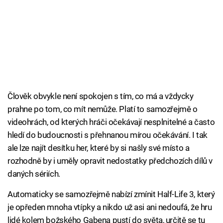
Člověk obvykle není spokojen s tím, co má a vždycky
prahne po tom, co mít nemůže. Platí to samozřejmě o
videohrách, od kterých hráči očekávají nesplnitelné a často
hledí do budoucnosti s přehnanou mírou očekávání. I tak
ale lze najít desítku her, které by si našly své místo a
rozhodně by i uměly opravit nedostatky předchozích dílů v
daných sériích.
Automaticky se samozřejmě nabízí zmínit Half-Life 3, který
je opředen mnoha vtípky a nikdo už asi ani nedoufá, že hru
lidé kolem božského Gabena pustí do světa, určitě se tu