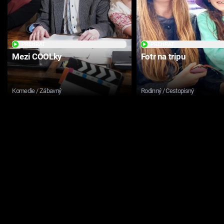
PŘEHRÁT
PŘEHRÁT
Mezi COOLky
Fotr na tripu
Komedie / Zábavný
Rodinný / Cestopisný