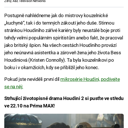
Zdroj: A&E Television Networks
Postupně nahlédneme jak do mistrovy kouzelnické
„kuchyně“, tak i do temných zákoutí jeho duše. Stinnou
stránkou Houdiniho zářivé kariéry byly neustálé boje proti
tehdy velmi populárním spiritistům anebo fakt, že pracoval
jako britský špion. Na všech cestách Houdiniho provází
jeho neúnavná asistentka a zároveň žena jeho života Bess
Houdiniová (Kristen Connolly). Ta byla kouzelníkovi po
boku i v okamžicích, kdy se přiblížil jeho konec.
Pokud jste neviděli první díl
mikrosérie Houdini, podívejte
se na něj:
Strhující životopisné drama Houdini 2 si pusťte ve středu
ve 22.10 na Prima MAX!