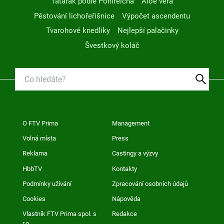
Tatarák podle Pohlreicha
Aloe vera
Pěstování lichořeřišnice
Výpočet ascendentu
Tvarohové knedlíky
Nejlepší palačinky
Švestkový koláč
O FTV Prima
Management
Volná místa
Press
Reklama
Castingy a výzvy
HbbTV
Kontakty
Podmínky užívání
Zpracování osobních údajů
Cookies
Nápověda
Vlastník FTV Prima spol. s
Redakce
r.o.