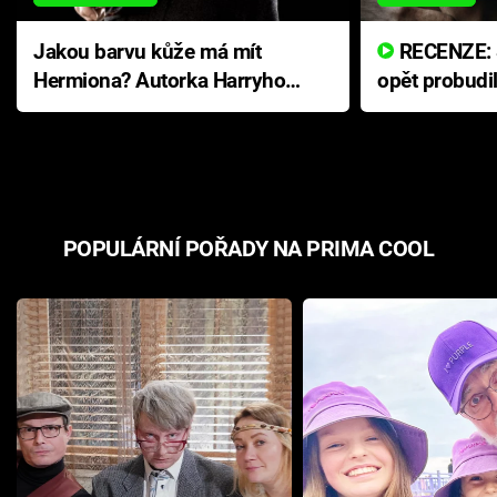
Jakou barvu kůže má mít
RECENZE: Smrtelné zlo se
Hermiona? Autorka Harryho
opět probudi
Pottera přišla s ráznou
přichází s n
odpovědí
hororovou n
POPULÁRNÍ POŘADY NA PRIMA COOL