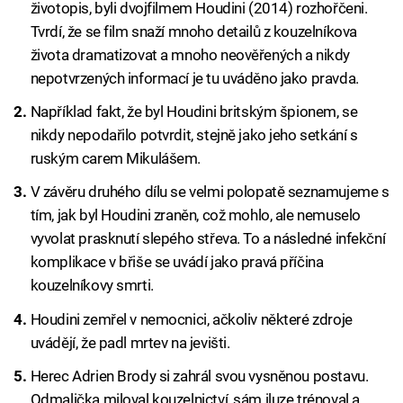
životopis, byli dvojfilmem Houdini (2014) rozhořčeni.
Tvrdí, že se film snaží mnoho detailů z kouzelníkova
života dramatizovat a mnoho neověřených a nikdy
nepotvrzených informací je tu uváděno jako pravda.
Například fakt, že byl Houdini britským špionem, se
nikdy nepodařilo potvrdit, stejně jako jeho setkání s
ruským carem Mikulášem.
V závěru druhého dílu se velmi polopatě seznamujeme s
tím, jak byl Houdini zraněn, což mohlo, ale nemuselo
vyvolat prasknutí slepého střeva. To a následné infekční
komplikace v břiše se uvádí jako pravá příčina
kouzelníkovy smrti.
Houdini zemřel v nemocnici, ačkoliv některé zdroje
uvádějí, že padl mrtev na jevišti.
Herec Adrien Brody si zahrál svou vysněnou postavu.
Odmalička miloval kouzelnictví, sám iluze trénoval a