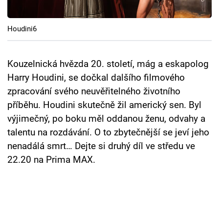
Cool Esport
Houdini6
Pořady
TV Program
Kouzelnická hvězda 20. století, mág a eskapolog
Harry Houdini, se dočkal dalšího filmového
Sledujte prima+
zpracování svého neuvěřitelného životního
příběhu. Houdini skutečně žil americký sen. Byl
Přihlášení
výjimečný, po boku měl oddanou ženu, odvahy a
talentu na rozdávání. O to zbytečnější se jeví jeho
nenadálá smrt… Dejte si druhý díl ve středu ve
Sledujte nás
22.20 na Prima MAX.