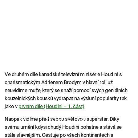
Ve druhém díle kanadské televizní minisérie Houdini s
charismatickým Adrienem Brodym v hlavní roli už
neuvidíme muže, který se snaží pomocí svých geniálních
kouzelnických kousků vydrápat na výsluní popularity tak
jako v
prvním díle (Houdini – 1. část)
.
Naopak vidíme před sebou světovou superstar. Díky
Failed to fetch
svému umění kdysi chudý Houdini bohatne a stává se
stále slavnějším. Cestuje po všech kontinentech a