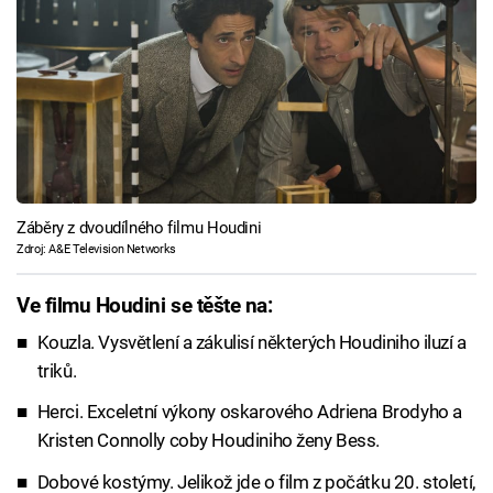
Záběry z dvoudílného filmu Houdini
Zdroj: A&E Television Networks
Ve filmu Houdini se těšte na:
Kouzla. Vysvětlení a zákulisí některých Houdiniho iluzí a
triků.
Herci. Exceletní výkony oskarového Adriena Brodyho a
Kristen Connolly coby Houdiniho ženy Bess.
Dobové kostýmy. Jelikož jde o film z počátku 20. století,