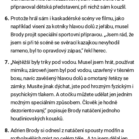
připravoval dětská představení, při nichž sám kouzlil.
Protože hrál sám i kaskadérské scény ve filmu, jako
například visení za kotníky hlavou dolů z jeřábu, musel
Brody projít speciální sportovní přípravou. „Jsem rád, že
jsem si při té scéně se svěrací kazajkou nevyhodil
rameno, byl to opravdový zápas,“ řekl herec.
„Nejtěžší byly triky pod vodou. Musel jsem hrát, používat
mimiku, zároveň jsem byl pod vodou, uzavřený v těsném
boxu, navíc zavěšený hlavou dolů a omotaný řetězy se
zámky. Musíte jinak dýchat, jste pod hrozným fyzickým i
psychickým tlakem. A otočku můžete udělat jen jedním
možným speciálním způsobem. Člověk je hodně
dezorientovaný,“ popisuje Brody natáčení jednoho
houdiniovských kousků.
Adrien Brody si odnesl z natáčení spousty modřin a
rozbolavělých míst po celém těle. „A to jsem dělal jen