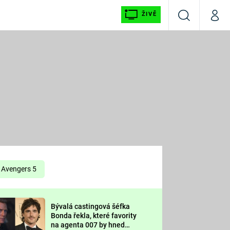
ŽIVĚ
Vyhledávání
Můj p
Prima+
É
CNN Prima NEWS
E
Prima FRESH
ŠÍ
Prima LIVING
E
Prima Ženy
Avengers 5
Prima LAJK
Bývalá castingová šéfka
OOL
Bonda řekla, které favority
Sledujte nás
na agenta 007 by hned