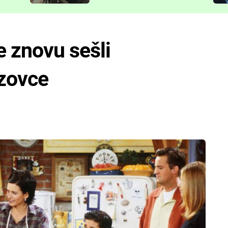
představit
e znovu sešli
azovce