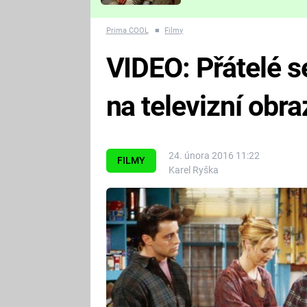
Které děsivé pecky vám
nejvíc zvednou tep?
Prima COOL
■
Filmy
VIDEO: Přátelé s
na televizní obr
24. února 2016 11:22
FILMY
Karel Ryška