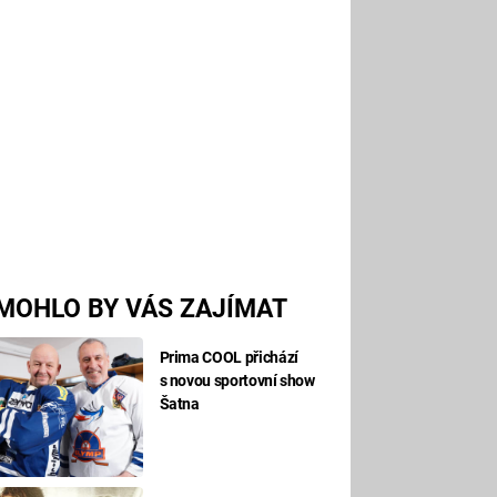
MOHLO BY VÁS ZAJÍMAT
Prima COOL přichází
s novou sportovní show
Šatna