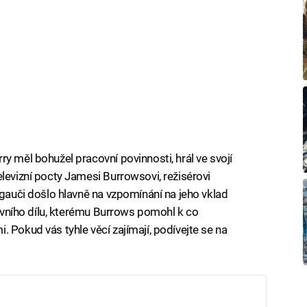
y měl bohužel pracovní povinnosti, hrál ve svojí
levizní pocty Jamesi Burrowsovi, režisérovi
 gauči došlo hlavně na vzpomínání na jeho vklad
 prvního dílu, kterému Burrows pomohl k co
 Pokud vás tyhle věcí zajímají, podívejte se na