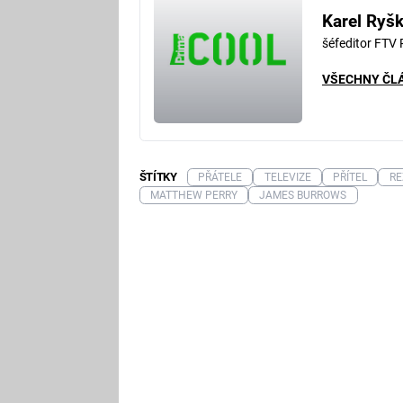
Karel Ryš
šéfeditor FTV
VŠECHNY ČL
ŠTÍTKY
PŘÁTELE
TELEVIZE
PŘÍTEL
RE
MATTHEW PERRY
JAMES BURROWS