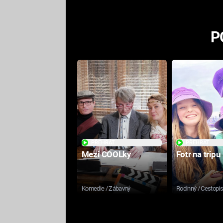
P
PŘEHRÁT
PŘEHRÁT
Mezi COOLky
Fotr na tripu
Komedie / Zábavný
Rodinný / Cestopi