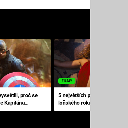
FILMY
ysvětlil, proč se
5 největších propadáků
le Kapitána
loňského roku: Disney na
jediné katastrofě prodělal 200
milionů dolarů