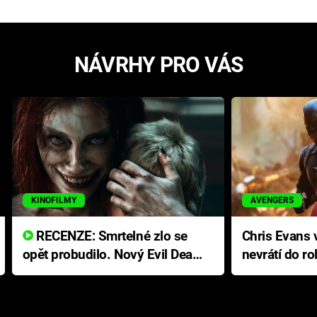
NÁVRHY PRO VÁS
KINOFILMY
AVENGERS
RECENZE: Smrtelné zlo se
Chris Evans v
opět probudilo. Nový Evil Dead
nevrátí do ro
přichází s neodolatelnou
Ameriky
hororovou nabídkou