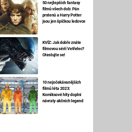
50 nejlepších fantasy
filmů všech dob: Pán
prstenů a Harry Potter
jsou jen špičkou ledovce
KVÍZ: Jak dobře znáte
filmovou sérii Vetřelec?
Otestujte se!
10 nejočekávanějších
filmů léta 2023:
Komiksové hity doplní
návraty akčních legend