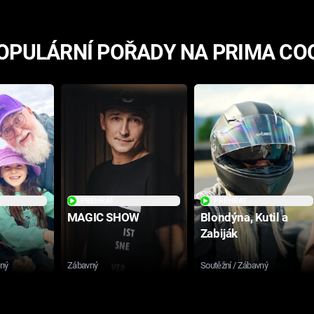
OPULÁRNÍ POŘADY NA PRIMA CO
PŘEHRÁT
PŘEHRÁT
MAGIC SHOW
Blondýna, Kutil a
Zabiják
sný
Zábavný
Soutěžní / Zábavný