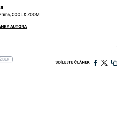
ka
 Prima, COOL & ZOOM
ÁNKY AUTORA
ŽISÉR
SDÍLEJTE ČLÁNEK