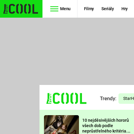
Menu
Filmy
Seriály
Hry
Seriály
Filmy
SIMPSONOVI
STAR WARS
HVĚZDNÁ
AVENGERS
BRÁNA
RYCHLE A
TEORIE
ZBĚSILE 10
Trendy:
VELKÉHO
Star
PREDÁTOR
TŘESKU
10 nejděsivějších hororů
FUTURAMA
všech dob podle
neprůstřelného kritéria.