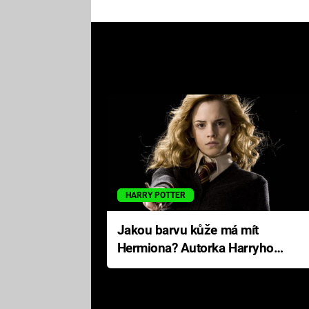
HARRY POTTER
Jakou barvu kůže má mít
Hermiona? Autorka Harryho
Pottera přišla s ráznou
odpovědí