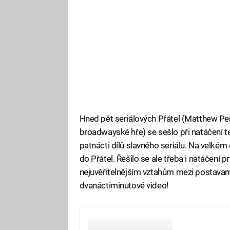
Hned pět seriálových Přátel (Matthew Perr
broadwayské hře) se sešlo při natáčení te
patnácti dílů slavného seriálu. Na velkém
do Přátel. Řešilo se ale třeba i natáčení
nejuvěřitelnějším vztahům mezi postavami.
dvanáctiminutové video!