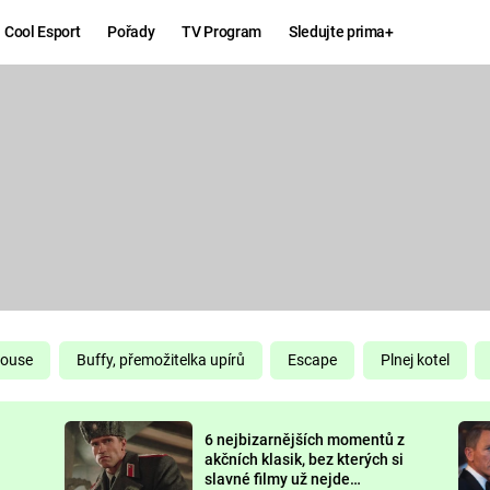
Cool Esport
Pořady
TV Program
Sledujte prima+
Hry
Zábava
MAFIA
ZÁBAVN
GALERI
GTA 6
NEJLEP
KINGDOM
KOMEDI
COME:
DELIVERANCE
CHUCK
House
Buffy, přemožitelka upírů
Escape
Plnej kotel
NORRIS
ESPORT
6 nejbizarnějších momentů z
DEADP
akčních klasik, bez kterých si
slavné filmy už nejde