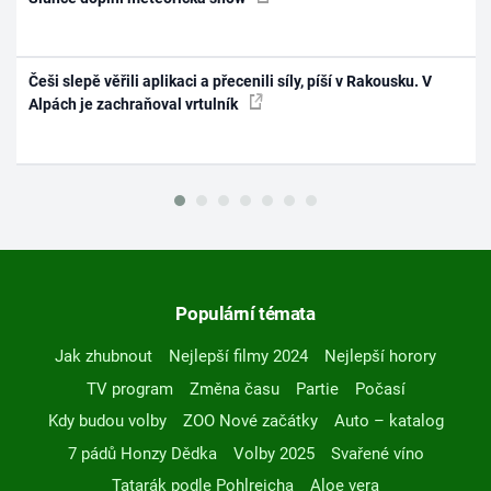
Češi slepě věřili aplikaci a přecenili síly, píší v Rakousku. V
Alpách je zachraňoval vrtulník
Populární témata
Jak zhubnout
Nejlepší filmy 2024
Nejlepší horory
TV program
Změna času
Partie
Počasí
Kdy budou volby
ZOO Nové začátky
Auto – katalog
7 pádů Honzy Dědka
Volby 2025
Svařené víno
Tatarák podle Pohlreicha
Aloe vera