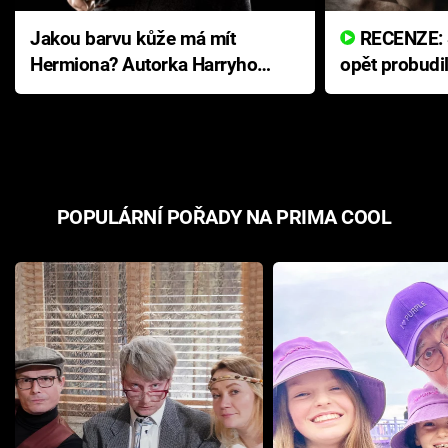
Jakou barvu kůže má mít
RECENZE: Smrtelné zlo se
Hermiona? Autorka Harryho
opět probudi
Pottera přišla s ráznou
přichází s n
odpovědí
hororovou n
POPULÁRNÍ POŘADY NA PRIMA COOL