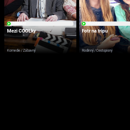
PŘEHRÁT
PŘEHRÁT
Mezi COOLky
Fotr na tripu
Komedie / Zábavný
Rodinný / Cestopisný