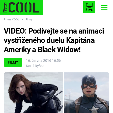
ŽIVĚ
Prima COOL
■
Filmy
STARHOUSE
BUFFY, PŘEMOŽITELKA UPÍRŮ
Trendy:
VIDEO: Podívejte se na animaci
ESCAPE
PLNEJ KOTEL
AVENGERS 5
vystřiženého duelu Kapitána
Ameriky a Black Widow!
16. června 2016 16:56
FILMY
Karel Ryška
Témata
Filmy
Seriály
Hry