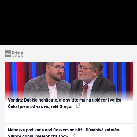
Vondra: Babiše nehlídáte, ale svítíte mu na uplácení voličů.
Čekal jsem od vás víc, řekl Gregor
Nebeská podívaná nad Českem se blíží. Působivé zatmění
Slunce doplní meteorická show