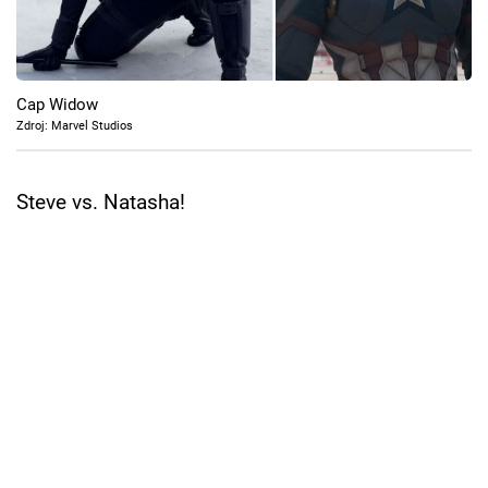
Cool Esport
Pořady
Cap Widow
TV Program
Zdroj: Marvel Studios
Sledujte prima+
Steve vs. Natasha!
Přihlášení
Sledujte nás