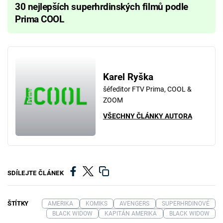
30 nejlepších superhrdinských filmů podle
Prima COOL
Karel Ryška
šéfeditor FTV Prima, COOL &
ZOOM
VŠECHNY ČLÁNKY AUTORA
SDÍLEJTE ČLÁNEK
ŠTÍTKY
AMERIKA
KOMIKS
AVENGERS
SUPERHRDINOVÉ
BLACK WIDOW
KAPITÁN AMERIKA
BLACK WIDOW