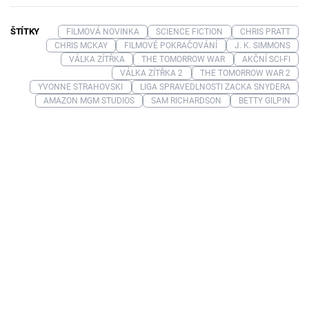
ŠTÍTKY
FILMOVÁ NOVINKA
SCIENCE FICTION
CHRIS PRATT
CHRIS MCKAY
FILMOVÉ POKRAČOVÁNÍ
J. K. SIMMONS
VÁLKA ZÍTŘKA
THE TOMORROW WAR
AKČNÍ SCI-FI
VÁLKA ZÍTŘKA 2
THE TOMORROW WAR 2
YVONNE STRAHOVSKI
LIGA SPRAVEDLNOSTI ZACKA SNYDERA
AMAZON MGM STUDIOS
SAM RICHARDSON
BETTY GILPIN