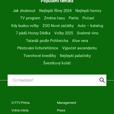
Populární témata
Jak zhubnout
Nejlepší filmy 2024
Nejlepší horory
TV program
Změna času
Partie
Počasí
Kdy budou volby
ZOO Nové začátky
Auto – katalog
7 pádů Honzy Dědka
Volby 2025
Svařené víno
Tatarák podle Pohlreicha
Aloe vera
Pěstování lichořeřišnice
Výpočet ascendentu
Tvarohové knedlíky
Nejlepší palačinky
Švestkový koláč
O FTV Prima
Management
Volná místa
Press