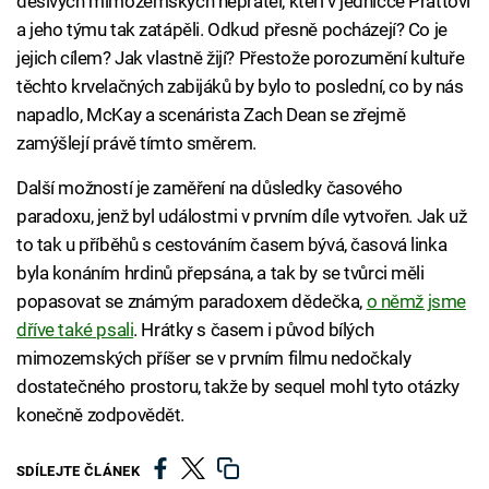
děsivých mimozemských nepřátel, kteří v jedničce Prattovi
a jeho týmu tak zatápěli. Odkud přesně pocházejí? Co je
jejich cílem? Jak vlastně žijí? Přestože porozumění kultuře
těchto krvelačných zabijáků by bylo to poslední, co by nás
napadlo, McKay a scenárista Zach Dean se zřejmě
zamýšlejí právě tímto směrem.
Další možností je zaměření na důsledky časového
paradoxu, jenž byl událostmi v prvním díle vytvořen. Jak už
to tak u příběhů s cestováním časem bývá, časová linka
byla konáním hrdinů přepsána, a tak by se tvůrci měli
popasovat se známým paradoxem dědečka,
o němž jsme
dříve také psali
. Hrátky s časem i původ bílých
mimozemských příšer se v prvním filmu nedočkaly
dostatečného prostoru, takže by sequel mohl tyto otázky
konečně zodpovědět.
SDÍLEJTE ČLÁNEK