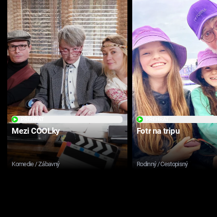
PŘEHRÁT
PŘEHRÁT
Mezi COOLky
Fotr na tripu
Komedie / Zábavný
Rodinný / Cestopisný