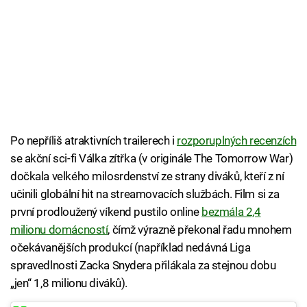
Po nepříliš atraktivních trailerech i
rozporuplných recenzích
se akční sci-fi Válka zítřka (v originále The Tomorrow War)
dočkala velkého milosrdenství ze strany diváků, kteří z ní
učinili globální hit na streamovacích službách. Film si za
první prodloužený víkend pustilo online
bezmála 2,4
milionu domácností
, čímž výrazně překonal řadu mnohem
očekávanějších produkcí (například nedávná Liga
spravedlnosti Zacka Snydera přilákala za stejnou dobu
„jen“ 1,8 milionu diváků).