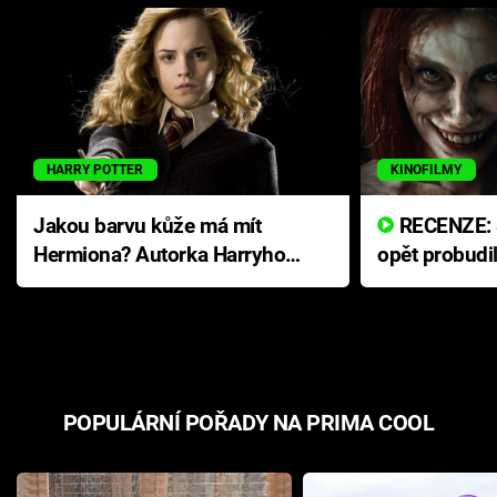
HARRY POTTER
KINOFILMY
Jakou barvu kůže má mít
RECENZE: Smrtelné zlo se
Hermiona? Autorka Harryho
opět probudi
Pottera přišla s ráznou
přichází s n
odpovědí
hororovou n
POPULÁRNÍ POŘADY NA PRIMA COOL