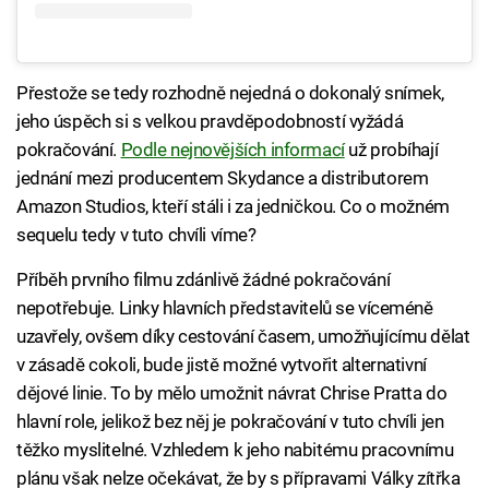
Přestože se tedy rozhodně nejedná o dokonalý snímek,
jeho úspěch si s velkou pravděpodobností vyžádá
pokračování.
Podle nejnovějších informací
už probíhají
jednání mezi producentem Skydance a distributorem
Amazon Studios, kteří stáli i za jedničkou. Co o možném
sequelu tedy v tuto chvíli víme?
Příběh prvního filmu zdánlivě žádné pokračování
nepotřebuje. Linky hlavních představitelů se víceméně
uzavřely, ovšem díky cestování časem, umožňujícímu dělat
v zásadě cokoli, bude jistě možné vytvořit alternativní
dějové linie. To by mělo umožnit návrat Chrise Pratta do
hlavní role, jelikož bez něj je pokračování v tuto chvíli jen
těžko myslitelné. Vzhledem k jeho nabitému pracovnímu
plánu však nelze očekávat, že by s přípravami Války zítřka