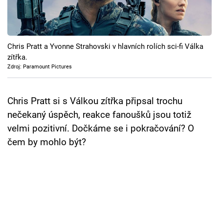
Cool Esport
Pořady
Chris Pratt a Yvonne Strahovski v hlavních rolích sci-fi Válka
TV Program
zítřka.
Zdroj: Paramount Pictures
Sledujte prima+
Chris Pratt si s Válkou zítřka připsal trochu
Přihlášení
nečekaný úspěch, reakce fanoušků jsou totiž
velmi pozitivní. Dočkáme se i pokračování? O
čem by mohlo být?
Sledujte nás