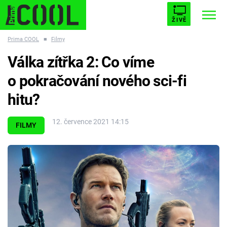
ŽIVĚ
Prima COOL
■
Filmy
STARHOUSE
BUFFY, PŘEMOŽITELKA UPÍRŮ
Trendy:
Válka zítřka 2: Co víme
ESCAPE
PLNEJ KOTEL
AVENGERS 5
o pokračování nového sci-fi
hitu?
12. července 2021 14:15
FILMY
Témata
Filmy
Seriály
Hry