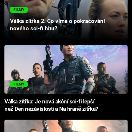
Cool Esport
FILMY
Pořady
Válka zítřka 2: Co víme o pokračování
nového sci-fi hitu?
TV Program
Sledujte prima+
Přihlášení
FILMY
Sledujte nás
Válka zítřka: Je nová akční sci-fi lepší
než Den nezávislosti a Na hraně zítřka?