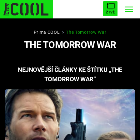
ŽIVĚ
STARHOUSE
BUFFY, PŘEMOŽITELKA UPÍRŮ
Trendy:
Prima COOL
The Tomorrow War
THE TOMORROW WAR
ESCAPE
PLNEJ KOTEL
AVENGERS 5
NEJNOVĚJŠÍ ČLÁNKY KE ŠTÍTKU „THE
TOMORROW WAR“
Témata
Filmy
Seriály
Hry