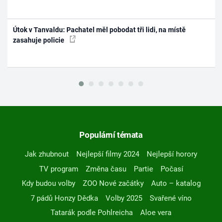
Útok v Tanvaldu: Pachatel měl pobodat tři lidi, na místě
zasahuje policie
Populární témata
Jak zhubnout
Nejlepší filmy 2024
Nejlepší horory
TV program
Změna času
Partie
Počasí
Kdy budou volby
ZOO Nové začátky
Auto – katalog
7 pádů Honzy Dědka
Volby 2025
Svařené víno
Tatarák podle Pohlreicha
Aloe vera