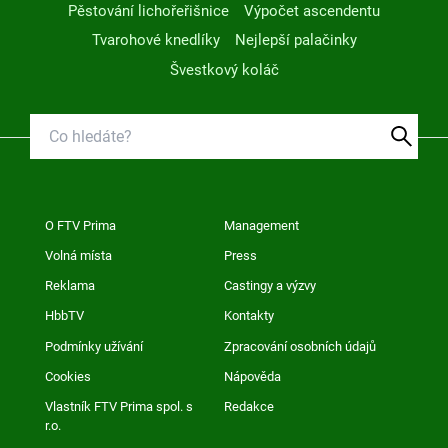
Pěstování lichořeřišnice
Výpočet ascendentu
Tvarohové knedlíky
Nejlepší palačinky
Švestkový koláč
O FTV Prima
Management
Volná místa
Press
Reklama
Castingy a výzvy
HbbTV
Kontakty
Podmínky užívání
Zpracování osobních údajů
Cookies
Nápověda
Vlastník FTV Prima spol. s
Redakce
r.o.