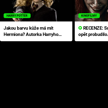
HARRY POTTER
KINOFILMY
Jakou barvu kůže má mít
RECENZE: Smrtelné zlo se
Hermiona? Autorka Harryho
opět probudilo
Pottera přišla s ráznou
přichází s neo
odpovědí
hororovou nab