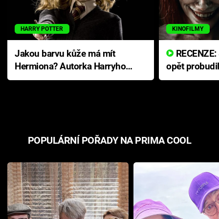
HARRY POTTER
KINOFILMY
Jakou barvu kůže má mít
RECENZE: Smrtelné zlo se
Hermiona? Autorka Harryho
opět probudi
Pottera přišla s ráznou
přichází s n
odpovědí
hororovou n
POPULÁRNÍ POŘADY NA PRIMA COOL