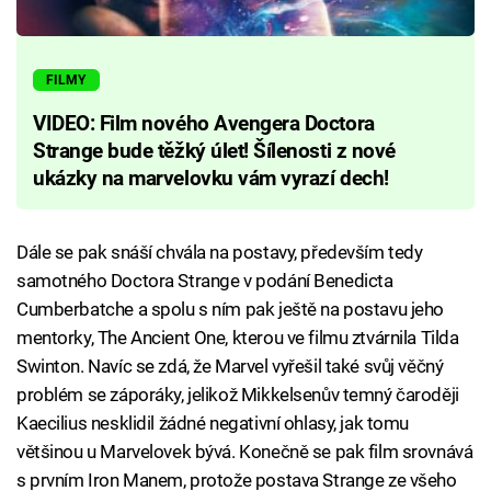
FILMY
VIDEO: Film nového Avengera Doctora
Strange bude těžký úlet! Šílenosti z nové
ukázky na marvelovku vám vyrazí dech!
Dále se pak snáší chvála na postavy, především tedy
samotného Doctora Strange v podání Benedicta
Cumberbatche a spolu s ním pak ještě na postavu jeho
mentorky, The Ancient One, kterou ve filmu ztvárnila Tilda
Swinton. Navíc se zdá, že Marvel vyřešil také svůj věčný
problém se záporáky, jelikož Mikkelsenův temný čaroději
Kaecilius nesklidil žádné negativní ohlasy, jak tomu
většinou u Marvelovek bývá. Konečně se pak film srovnává
s prvním Iron Manem, protože postava Strange ze všeho