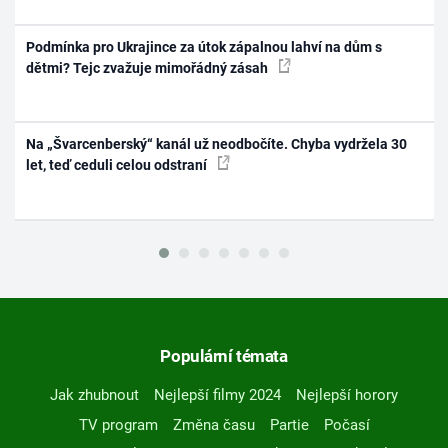
Podmínka pro Ukrajince za útok zápalnou lahví na dům s
dětmi? Tejc zvažuje mimořádný zásah
Na „Švarcenberský“ kanál už neodbočíte. Chyba vydržela 30
let, teď ceduli celou odstraní
Populární témata
Jak zhubnout
Nejlepší filmy 2024
Nejlepší horory
TV program
Změna času
Partie
Počasí