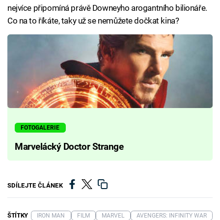
nejvíce připomíná právě Downeyho arogantního bilionáře.
Co na to říkáte, taky už se nemůžete dočkat kina?
FOTOGALERIE
Marvelácký Doctor Strange
SDÍLEJTE ČLÁNEK
ŠTÍTKY
IRON MAN
FILM
MARVEL
AVENGERS: INFINITY WAR