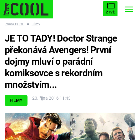
ŽIVĚ
Prima COOL
■
Filmy
STARHOUSE
BUFFY, PŘEMOŽITELKA UPÍRŮ
Trendy:
JE TO TADY! Doctor Strange
ESCAPE
PLNEJ KOTEL
AVENGERS 5
překonává Avengers! První
dojmy mluví o parádní
komiksovce s rekordním
množstvím...
Témata
20. října 2016 11:43
Filmy
FILMY
Seriály
Hry