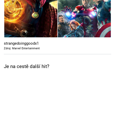
Cool Esport
Pořady
TV Program
Sledujte prima+
strangedoinggoodx1
Zdroj: Marvel Entertainment
Přihlášení
Je na cestě další hit?
Sledujte nás