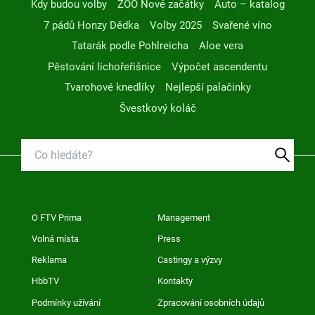
Kdy budou volby
ZOO Nové začátky
Auto – katalog
7 pádů Honzy Dědka
Volby 2025
Svařené víno
Tatarák podle Pohlreicha
Aloe vera
Pěstování lichořeřišnice
Výpočet ascendentu
Tvarohové knedlíky
Nejlepší palačinky
Švestkový koláč
O FTV Prima
Management
Volná místa
Press
Reklama
Castingy a výzvy
HbbTV
Kontakty
Podmínky užívání
Zpracování osobních údajů