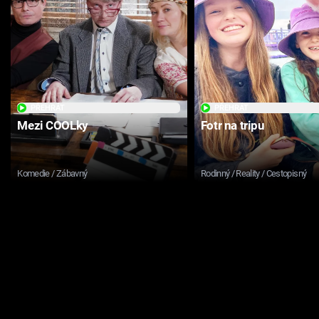
PŘEHRÁT
PŘEHRÁT
Mezi COOLky
Fotr na tripu
Komedie / Zábavný
Rodinný / Reality / Cestopisný