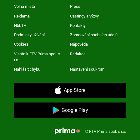
Volná místa
Press
Reklama
Castingy a výzvy
HbbTV
Kontakty
Podmínky užívání
Zpracování osobních údajů
Cookies
Nápověda
Vlastník FTV Prima spol. s
Redakce
r.o.
Nahlásit chybu
Nastavení soukromí
App Store
Google Play
© FTV Prima spol. s r.o.