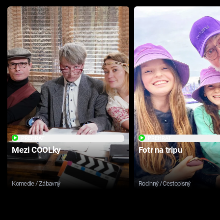
PŘEHRÁT
PŘEHRÁT
Mezi COOLky
Fotr na tripu
Komedie / Zábavný
Rodinný / Cestopisný