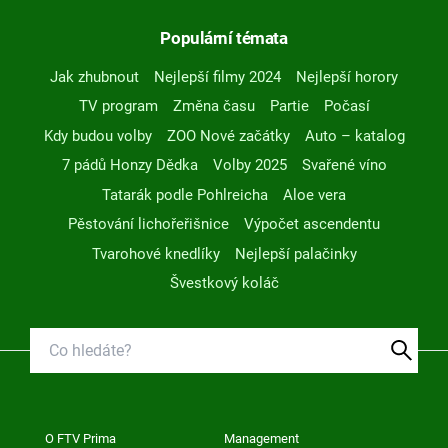
Populární témata
Jak zhubnout
Nejlepší filmy 2024
Nejlepší horory
TV program
Změna času
Partie
Počasí
Kdy budou volby
ZOO Nové začátky
Auto – katalog
7 pádů Honzy Dědka
Volby 2025
Svařené víno
Tatarák podle Pohlreicha
Aloe vera
Pěstování lichořeřišnice
Výpočet ascendentu
Tvarohové knedlíky
Nejlepší palačinky
Švestkový koláč
O FTV Prima
Management