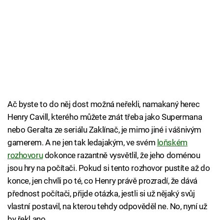
Ač byste to do něj dost možná neřekli, namakaný herec
Henry Cavill, kterého můžete znát třeba jako Supermana
nebo Geralta ze seriálu Zaklínač, je mimo jiné i vášnivým
gamerem. A ne jen tak ledajakým, ve svém
loňském
rozhovoru
dokonce razantně vysvětlil, že jeho doménou
jsou hry na počítači. Pokud si tento rozhovor pustíte až do
konce, jen chvíli po té, co Henry právě prozradí, že dává
přednost počítači, přijde otázka, jestli si už nějaký svůj
vlastní postavil, na kterou tehdy odpověděl ne. No, nyní už
by řekl ano.