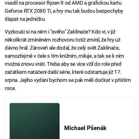
vsadil na procesor Ryzen 9 od AMD a grafickou kartu
Geforce RTX 2080 Ti, a hry mu tak budou bezpochyby
šlapat na jedničku.
Vyzkouší si na něm i "svého" Zaklínače? Kdo ví, v již
několikrát zmíněném rozhovoru totiž zmínil, že hry už
dávno hrál. Zároveň ale dodal, že celý svět Zaklínače,
samozřejmě v čele s tím knižním, miluje, a tak se k nim
možná znovu vrátí. Třeba aby se více vžil do role před
začátkem natáčení další série, které odstartuje již 17.
srpna. Jejího vydání bychom se pak měli dočkat v příštím
roce.
Michael Pšenák