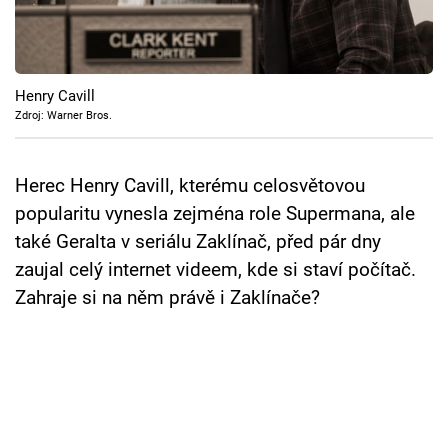
Cool Esport
Pořady
Henry Cavill
TV Program
Zdroj: Warner Bros.
Sledujte prima+
Herec Henry Cavill, kterému celosvětovou
popularitu vynesla zejména role Supermana, ale
Přihlášení
také Geralta v seriálu Zaklínač, před pár dny
zaujal celý internet videem, kde si staví počítač.
Zahraje si na něm právě i Zaklínače?
Sledujte nás