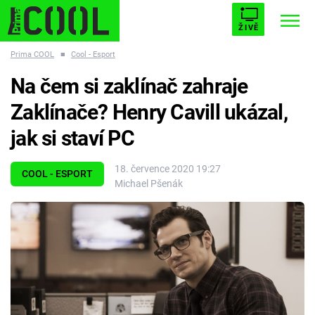
ŽIVĚ
Prima COOL
■
Cool - Esport
STARHOUSE
BUFFY, PŘEMOŽITELKA UPÍRŮ
Trendy:
Na čem si zaklínač zahraje
ESCAPE
PLNEJ KOTEL
AVENGERS 5
Zaklínače? Henry Cavill ukázal,
jak si staví PC
18. července 2020 19:27
COOL - ESPORT
Michael Pšenák
Témata
Filmy
Seriály
Hry