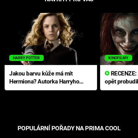
HARRY POTTER
KINOFILMY
Jakou barvu kůže má mít
RECENZE: Smrtelné zlo se
Hermiona? Autorka Harryho
opět probudi
Pottera přišla s ráznou
přichází s n
odpovědí
hororovou n
POPULÁRNÍ POŘADY NA PRIMA COOL