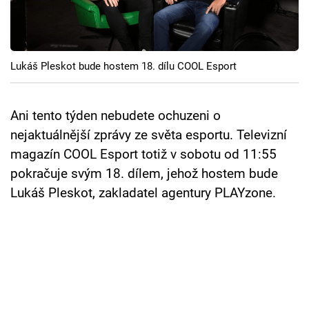
Cool Esport
Pořady
Lukáš Pleskot bude hostem 18. dílu COOL Esport
TV Program
Sledujte prima+
Ani tento týden nebudete ochuzeni o
nejaktuálnější zprávy ze světa esportu. Televizní
magazín COOL Esport totiž v sobotu od 11:55
Přihlášení
pokračuje svým 18. dílem, jehož hostem bude
Lukáš Pleskot, zakladatel agentury PLAYzone.
Sledujte nás