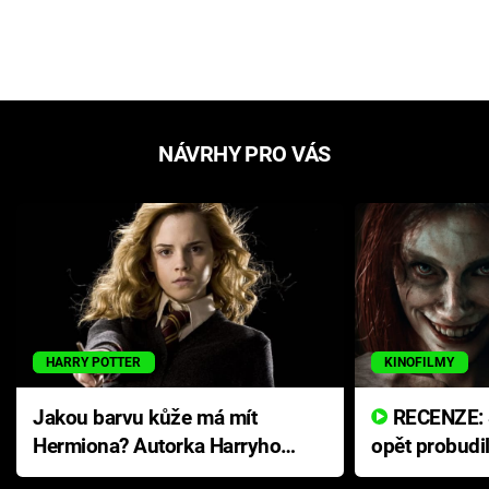
NÁVRHY PRO VÁS
HARRY POTTER
KINOFILMY
Jakou barvu kůže má mít
RECENZE: Smrtelné zlo se
Hermiona? Autorka Harryho
opět probudi
Pottera přišla s ráznou
přichází s n