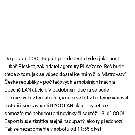
Do pořadu COOL Esport přijede tento týden jako host
Lukáš Pleskot, zakladatel agentury PLAYzone. Řeč bude
třeba o tom, jak se vůbec dostal ke hrám či o Mistrovství
České republiky v počítačových a mobilních hrách a
obecně LAN akcích. V podobném duchu se bude
pokračovat i v tématu dílu, v něm se totiž budeme věnovat
historii i současnosti BYOC LAN akcí. Chybět ale
samozřejmě nebudou ani novinky či soutěž, 18. díl COOL
Esport bude zkrátka stejně nadupaný jako ty předchozí.
Tak se nezapomeňte v sobotu od 11:55 dívat!