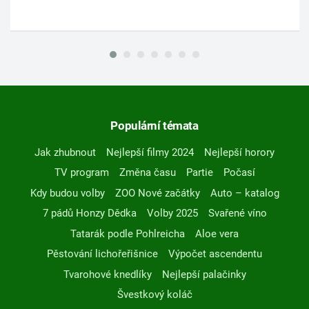
Populární témata
Jak zhubnout
Nejlepší filmy 2024
Nejlepší horory
TV program
Změna času
Partie
Počasí
Kdy budou volby
ZOO Nové začátky
Auto – katalog
7 pádů Honzy Dědka
Volby 2025
Svařené víno
Tatarák podle Pohlreicha
Aloe vera
Pěstování lichořeřišnice
Výpočet ascendentu
Tvarohové knedlíky
Nejlepší palačinky
Švestkový koláč