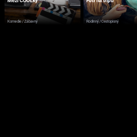
Mezi COOLky
Fotr na tripu
Komedie / Zábavný
Rodinný / Cestopisný