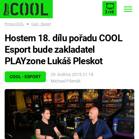
ŽIVĚ
Prima COOL
■
Cool - Esport
STARHOUSE
BUFFY, PŘEMOŽITELKA UPÍRŮ
Trendy:
Hostem 18. dílu pořadu COOL
ESCAPE
PLNEJ KOTEL
AVENGERS 5
Esport bude zakladatel
PLAYzone Lukáš Pleskot
29. května 2019 21:18
COOL - ESPORT
Michael Pšenák
Témata
Filmy
Seriály
Hry