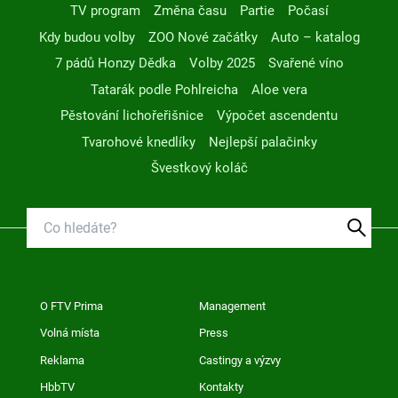
TV program
Změna času
Partie
Počasí
Kdy budou volby
ZOO Nové začátky
Auto – katalog
7 pádů Honzy Dědka
Volby 2025
Svařené víno
Tatarák podle Pohlreicha
Aloe vera
Pěstování lichořeřišnice
Výpočet ascendentu
Tvarohové knedlíky
Nejlepší palačinky
Švestkový koláč
O FTV Prima
Management
Volná místa
Press
Reklama
Castingy a výzvy
HbbTV
Kontakty