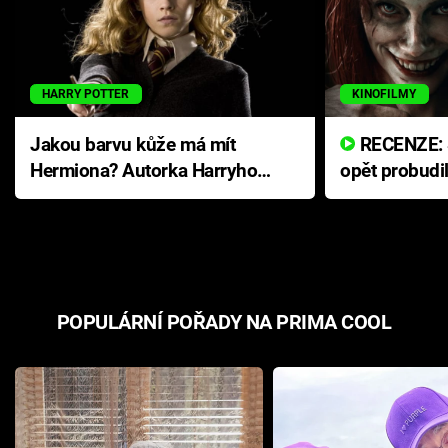
HARRY POTTER
KINOFILMY
Jakou barvu kůže má mít
RECENZE: Smrtelné zlo se
Hermiona? Autorka Harryho
opět probudi
Pottera přišla s ráznou
přichází s n
odpovědí
hororovou n
POPULÁRNÍ POŘADY NA PRIMA COOL