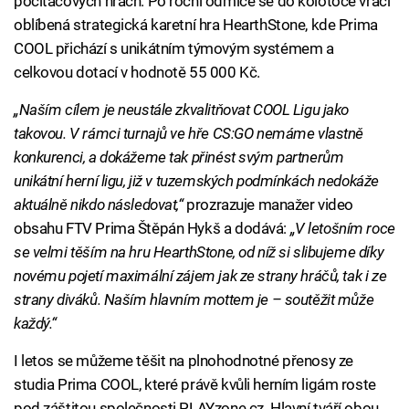
počítačových hrách. Po roční odmlce se do kolotoče vrací
oblíbená strategická karetní hra HearthStone, kde Prima
COOL přichází s unikátním týmovým systémem a
celkovou dotací v hodnotě 55 000 Kč.
„Naším cílem je neustále zkvalitňovat COOL Ligu jako
takovou. V rámci turnajů ve hře CS:GO nemáme vlastně
konkurenci, a dokážeme tak přinést svým partnerům
unikátní herní ligu, již v tuzemských podmínkách nedokáže
aktuálně nikdo následovat,“
prozrazuje manažer video
obsahu FTV Prima Štěpán Hykš a dodává:
„V letošním roce
se velmi těším na hru HearthStone, od níž si slibujeme díky
novému pojetí maximální zájem jak ze strany hráčů, tak i ze
strany diváků. Naším hlavním mottem je – soutěžit může
každý.“
I letos se můžeme těšit na plnohodnotné přenosy ze
studia Prima COOL, které právě kvůli herním ligám roste
pod záštitou společnosti PLAYzone.cz. Hlavní tváří obou