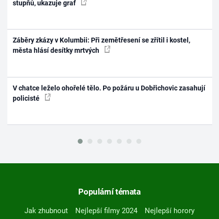
stupňů, ukazuje graf
Záběry zkázy v Kolumbii: Při zemětřesení se zřítil i kostel,
města hlásí desítky mrtvých
V chatce leželo ohořelé tělo. Po požáru u Dobřichovic zasahují
policisté
Populární témata
Jak zhubnout
Nejlepší filmy 2024
Nejlepší horory