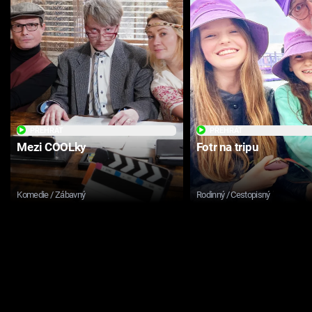
PŘEHRÁT
PŘEHRÁT
Mezi COOLky
Fotr na tripu
Komedie / Zábavný
Rodinný / Cestopisný