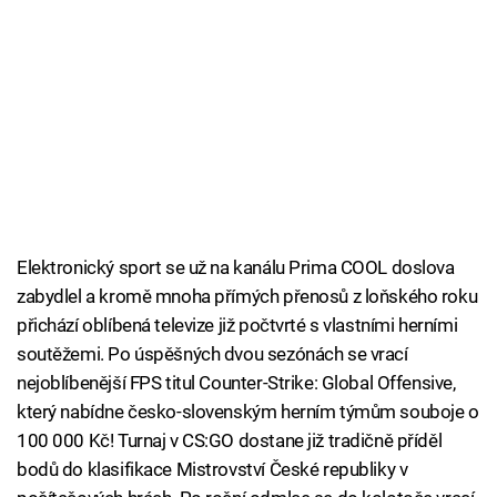
Elektronický sport se už na kanálu Prima COOL doslova
zabydlel a kromě mnoha přímých přenosů z loňského roku
přichází oblíbená televize již počtvrté s vlastními herními
soutěžemi. Po úspěšných dvou sezónách se vrací
nejoblíbenější FPS titul Counter-Strike: Global Offensive,
který nabídne česko-slovenským herním týmům souboje o
100 000 Kč! Turnaj v CS:GO dostane již tradičně příděl
bodů do klasifikace Mistrovství České republiky v