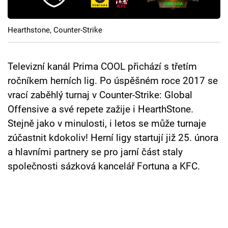
Cool Esport
Hearthstone, Counter-Strike
Pořady
TV Program
Televizní kanál Prima COOL přichází s třetím
ročníkem herních lig. Po úspěšném roce 2017 se
Sledujte prima+
vrací zaběhlý turnaj v Counter-Strike: Global
Offensive a své repete zažije i HearthStone.
Přihlášení
Stejně jako v minulosti, i letos se může turnaje
zúčastnit kdokoliv! Herní ligy startují již 25. února
a hlavními partnery se pro jarní část staly
Sledujte nás
společnosti sázková kancelář Fortuna a KFC.