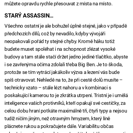
můžete opravdu rychle přesouvat z místa na místo.
STARÝ ASSASSIN…
Všechno ostatní je ale bohužel úplně stejné, jako v případě
předchozích dílů, což by nevadilo, kdyby vývojáři
neopakovali pořád ty stejné chyby. Kromě háku totiž
budete muset spoléhat i na schopnost zlézat vysoké
budovy a tam stále stačí držet jedno jediné tlačítko, abyste
i se zavřenýma očima zdolali třeba Big Ben. Je to škoda,
protože se tím vytrácí jakákoliv výzva a lezení vás bude
spíš otravovat. Nehledě na to, že při cestě dolů musíte –
technicky vzato – stále lézt nahoru a v kombinaci s
poskakující kamerou to je zkrátka utrpení. Tristní je i umělá
inteligence vašich protivníků, kteří opakují své cestičky, za
celou dobu hraní potkáte maximálně tři, čtyři typy a nejsou
tudíž ničím jiným, než otravným hmyzem, který líně
plácnete rukou a pokračujete dále. Variabilitu občas