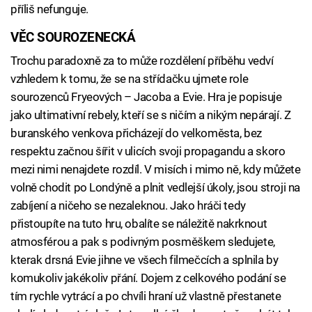
příliš nefunguje.
VĚC SOUROZENECKÁ
Trochu paradoxně za to může rozdělení příběhu vedví
vzhledem k tomu, že se na střídačku ujmete role
sourozenců Fryeových – Jacoba a Evie. Hra je popisuje
jako ultimativní rebely, kteří se s ničím a nikým nepárají. Z
buranského venkova přicházejí do velkoměsta, bez
respektu začnou šířit v ulicích svoji propagandu a skoro
mezi nimi nenajdete rozdíl. V misích i mimo ně, kdy můžete
volně chodit po Londýně a plnit vedlejší úkoly, jsou stroji na
zabíjení a ničeho se nezaleknou. Jako hráči tedy
přistoupíte na tuto hru, obalíte se náležitě nakrknout
atmosférou a pak s podivným posměškem sledujete,
kterak drsná Evie jihne ve všech filmečcích a splnila by
komukoliv jakékoliv přání. Dojem z celkového podání se
tím rychle vytrácí a po chvíli hraní už vlastně přestanete