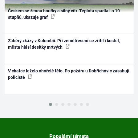
Českem se ženou bouřky a silný vítr. Teplota spadla i o 10
stupňů, ukazuje graf
Záběry zkázy v Kolumbii: Při zemětřesení se zřítil i kostel,
města hlásí desítky mrtvých
V chatce leželo ohořelé tělo. Po požáru u Dobřichovic zasahují
policisté
Populární témata