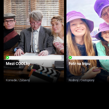
PŘEHRÁT
PŘEHRÁT
Mezi COOLky
Fotr na tripu
Komedie / Zábavný
Rodinný / Cestopisný