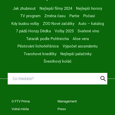
Jak zhubnout
Nejlepší filmy 2024
Nejlepší horory
TV program
Změna času
Partie
Počasí
Kdy budou volby
ZOO Nové začátky
Auto – katalog
7 pádů Honzy Dědka
Volby 2025
Svařené víno
Tatarák podle Pohlreicha
Aloe vera
Pěstování lichořeřišnice
Výpočet ascendentu
Tvarohové knedlíky
Nejlepší palačinky
Švestkový koláč
O FTV Prima
Management
Volná místa
Press