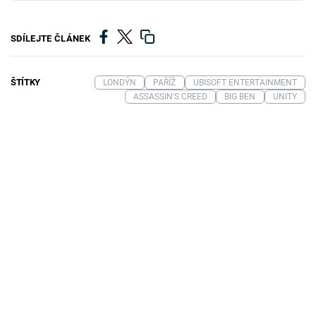
SDÍLEJTE ČLÁNEK
ŠTÍTKY
LONDÝN
PAŘÍŽ
UBISOFT ENTERTAINMENT
ASSASSIN'S CREED
BIG BEN
UNITY