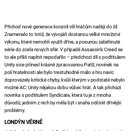
Příchod nové generace konzolí vlil hráčům naději do žil.
Znamenalo to totiž, že vývojáři dostanou velké množství
výkonu, které nemohli využít dříve, a posunou zaběhnuté
série do zcela nových sfér. V případě Assassin’s Creed se
to ale příliš naplnit nepodařilo – předchozí díl s podtitulem
Unity sice přinesl krásně zpracovanou Paříž, novinek na
poli hratelnosti ale bylo trestuhodně málo a hru navíc
doprovázely kritické chyby, kvůli kterým v podstatě nebylo
možné AC: Unity nějakou dobu vůbec hrát. A tak přichází
novinka s podtitulem Syndicate, která tu je z mnoha
důvodů; jedním z nich by měla být i snaha odčinit dřívější
problémy.
LONDÝN VĚRNĚ