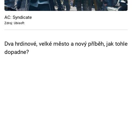
Cool Esport
AC: Syndicate
Pořady
Zdroj: Ubisoft
TV Program
Dva hrdinové, velké město a nový příběh, jak tohle
Sledujte prima+
dopadne?
Přihlášení
Sledujte nás