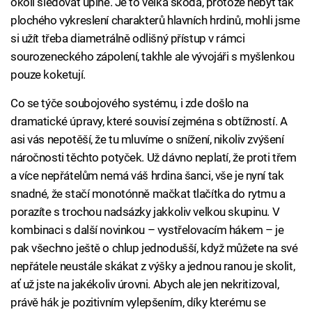
okolí sledovat úplně. Je to velká škoda, protože nebýt tak
plochého vykreslení charakterů hlavních hrdinů, mohli jsme
si užít třeba diametrálně odlišný přístup v rámci
sourozeneckého zápolení, takhle ale vývojáři s myšlenkou
pouze koketují.
Co se týče soubojového systému, i zde došlo na
dramatické úpravy, které souvisí zejména s obtížností. A
asi vás nepotěší, že tu mluvíme o snížení, nikoliv zvýšení
náročnosti těchto potyček. Už dávno neplatí, že proti třem
a více nepřátelům nemá váš hrdina šanci, vše je nyní tak
snadné, že stačí monotónně mačkat tlačítka do rytmu a
porazíte s trochou nadsázky jakkoliv velkou skupinu. V
kombinaci s další novinkou – vystřelovacím hákem – je
pak všechno ještě o chlup jednodušší, když můžete na své
nepřátele neustále skákat z výšky a jednou ranou je skolit,
ať už jste na jakékoliv úrovni. Abych ale jen nekritizoval,
právě hák je pozitivním vylepšením, díky kterému se