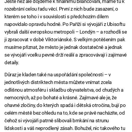
Ještě než ale dojdeme k finálnímu bilancování, máme tu k
rozebrání celou řadu věcí. První z nich bude zasazení, o
kterém se toho i v souvislosti s předchozím dílem
napovídalo opravdu hodně. Po Paříži si vývojáři z Ubisoftu
vybrali další evropskou metropoli – Londýn – a rozhodli se
ji zpracovat v době Viktoriánské. S velkým potěšením pak
musíme přiznat, že město je jednak dostatečně a jednak
se vývojáři vcelku pevně drží reálií a zpracovávají i zajímavé
detaily.
Důraz je kladen také na uspořádání společnosti – v
jednotlivých distriktech města můžete vnímat zcela
odlišnou atmosféru i skladbu obyvatelstva, od chudých a
nemocných, až po bohaté a krásné. Zajímavé ale je, že
ohavné zločiny, do kterých spadá i dětská otročina, bují po
celém městě bez ohledu na to, kde se právě nacházíte, od
čehož si vývojáři patrně slibovali brnkání na strunu
lidskosti a váš neprodlený zásah. Bohužel, nic takového tu