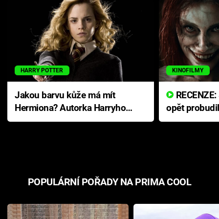
HARRY POTTER
KINOFILMY
Jakou barvu kůže má mít
RECENZE: Smrtelné zlo se
Hermiona? Autorka Harryho
opět probudi
Pottera přišla s ráznou
přichází s n
odpovědí
hororovou n
POPULÁRNÍ POŘADY NA PRIMA COOL