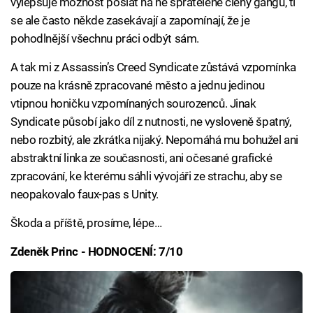
vylepšuje možnost poslat na ně spřátelené členy gangu, ti
se ale často někde zasekávají a zapomínají, že je
pohodlnější všechnu práci odbýt sám.
A tak mi z Assassin’s Creed Syndicate zůstává vzpomínka
pouze na krásně zpracované město a jednu jedinou
vtipnou honičku vzpomínaných sourozenců. Jinak
Syndicate působí jako díl z nutnosti, ne vysloveně špatný,
nebo rozbitý, ale zkrátka nijaký. Nepomáhá mu bohužel ani
abstraktní linka ze současnosti, ani očesané grafické
zpracování, ke kterému sáhli vývojáři ze strachu, aby se
neopakovalo faux-pas s Unity.
Škoda a příště, prosíme, lépe…
Zdeněk Princ - HODNOCENÍ: 7/10