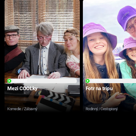
PŘEHRÁT
PŘEHRÁT
Mezi COOLky
Fotr na tripu
Komedie / Zábavný
Rodinný / Cestopisný