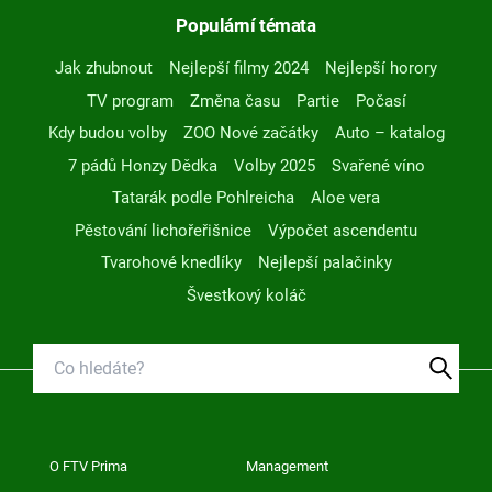
Populární témata
Jak zhubnout
Nejlepší filmy 2024
Nejlepší horory
TV program
Změna času
Partie
Počasí
Kdy budou volby
ZOO Nové začátky
Auto – katalog
7 pádů Honzy Dědka
Volby 2025
Svařené víno
Tatarák podle Pohlreicha
Aloe vera
Pěstování lichořeřišnice
Výpočet ascendentu
Tvarohové knedlíky
Nejlepší palačinky
Švestkový koláč
O FTV Prima
Management