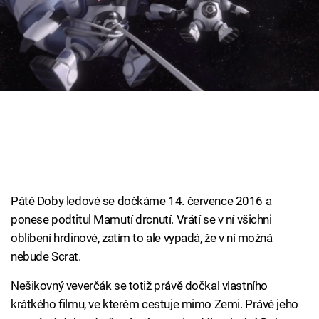
Cool Esport
Pořady
TV Program
Sledujte prima+
Přihlášení
Páté Doby ledové se dočkáme 14. července 2016 a
Sledujte nás
ponese podtitul Mamutí drcnutí. Vrátí se v ní všichni
oblíbení hrdinové, zatím to ale vypadá, že v ní možná
nebude Scrat.
Nešikovný veverčák se totiž právě dočkal vlastního
krátkého filmu, ve kterém cestuje mimo Zemi. Právě jeho