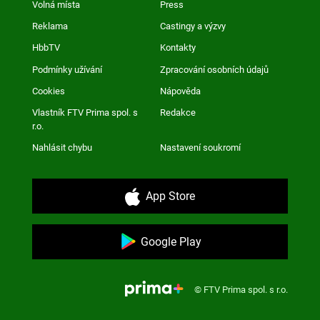
Volná místa
Press
Reklama
Castingy a výzvy
HbbTV
Kontakty
Podmínky užívání
Zpracování osobních údajů
Cookies
Nápověda
Vlastník FTV Prima spol. s
Redakce
r.o.
Nahlásit chybu
Nastavení soukromí
App Store
Google Play
© FTV Prima spol. s r.o.