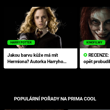
HARRY POTTER
KINOFILMY
Jakou barvu kůže má mít
RECENZE: Smrtelné zlo se
Hermiona? Autorka Harryho
opět probudi
Pottera přišla s ráznou
přichází s n
odpovědí
hororovou n
POPULÁRNÍ POŘADY NA PRIMA COOL