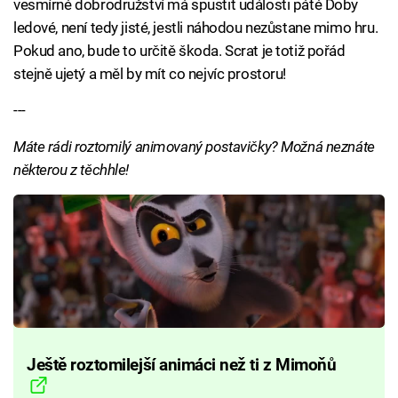
vesmírné dobrodružství má spustit události páté Doby
ledové, není tedy jisté, jestli náhodou nezůstane mimo hru.
Pokud ano, bude to určitě škoda. Scrat je totiž pořád
stejně ujetý a měl by mít co nejvíc prostoru!
---
Máte rádi roztomilý animovaný postavičky? Možná neznáte
některou z těchhle!
Ještě roztomilejší animáci než ti z Mimoňů