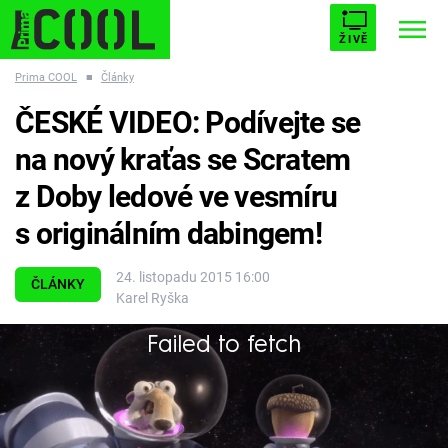
ŽIVĚ
Prima COOL
■
Články
STARHOUSE
BUFFY, PŘEMOŽITELKA UPÍRŮ
Trendy:
ČESKÉ VIDEO: Podívejte se
ESCAPE
PLNEJ KOTEL
AVENGERS 5
na nový kraťas se Scratem
z Doby ledové ve vesmíru
s originálním dabingem!
Témata
24. listopadu 2015 16:00
ČLÁNKY
Karel Ryška
Filmy
Failed to fetch
Scrat opouští naši planetu!
Seriály
Hry