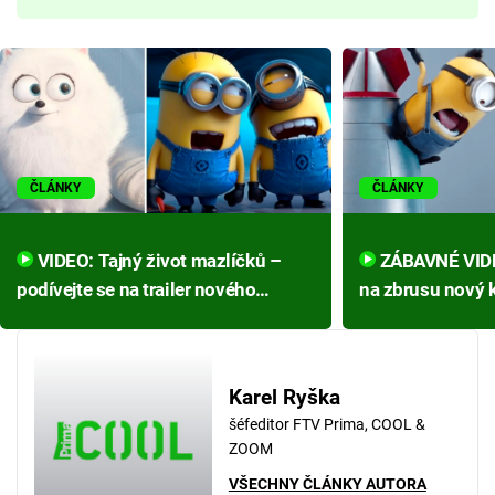
ČLÁNKY
ČLÁNKY
VIDEO: Tajný život mazlíčků –
ZÁBAVNÉ VIDEO: Podívejte se
podívejte se na trailer nového
na zbrusu nový k
animáku od tvůrců Mimoňů!
s Mimoni!
Karel Ryška
šéfeditor FTV Prima, COOL &
ZOOM
VŠECHNY ČLÁNKY AUTORA