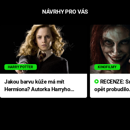
NÁVRHY PRO VÁS
HARRY POTTER
KINOFILMY
Jakou barvu kůže má mít
RECENZE: Smrtelné zlo se
Hermiona? Autorka Harryho
opět probudilo
Pottera přišla s ráznou
přichází s neo
odpovědí
hororovou nab