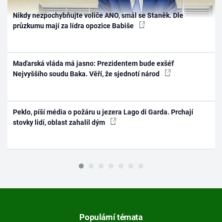
Nikdy nezpochybňujte voliče ANO, smál se Staněk. Dle
průzkumu mají za lídra opozice Babiše
Maďarská vláda má jasno: Prezidentem bude exšéf
Nejvyššího soudu Baka. Věří, že sjednotí národ
Peklo, píší média o požáru u jezera Lago di Garda. Prchají
stovky lidí, oblast zahalil dým
Populární témata