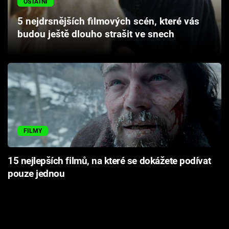
OSTATNÍ
Cool Esport
5 nejdrsnějších filmových scén, které vás
budou ještě dlouho strašit ve snech
Pořady
TV Program
Sledujte prima+
Přihlášení
FILMY
Sledujte nás
15 nejlepších filmů, na které se dokážete podívat
pouze jednou