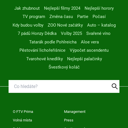
Jak zhubnout
Nejlepší filmy 2024
Nejlepší horory
TV program
Změna času
Partie
Počasí
Kdy budou volby
ZOO Nové začátky
Auto – katalog
7 pádů Honzy Dědka
Volby 2025
Svařené víno
Tatarák podle Pohlreicha
Aloe vera
Pěstování lichořeřišnice
Výpočet ascendentu
Tvarohové knedlíky
Nejlepší palačinky
Švestkový koláč
O FTV Prima
Management
Volná místa
Press