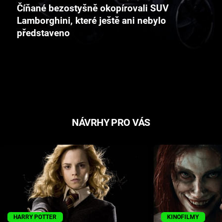
Číňané bezostyšně okopírovali SUV
Cool Esport
Lamborghini, které ještě ani nebylo
představeno
Pořady
TV Program
Sledujte prima+
Přihlášení
NÁVRHY PRO VÁS
Sledujte nás
HARRY POTTER
KINOFILMY