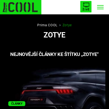
ŽIVĚ
STARHOUSE
BUFFY, PŘEMOŽITELKA UPÍRŮ
Trendy:
Prima COOL
Zotye
ZOTYE
ESCAPE
PLNEJ KOTEL
AVENGERS 5
NEJNOVĚJŠÍ ČLÁNKY KE ŠTÍTKU „ZOTYE“
Témata
Filmy
Seriály
Hry
ČLÁNKY