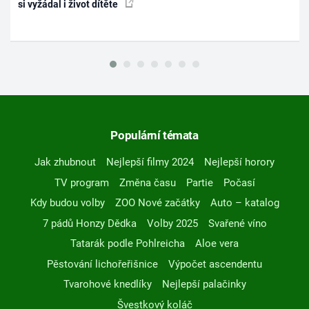
si vyžádal i život dítěte
Populární témata
Jak zhubnout
Nejlepší filmy 2024
Nejlepší horory
TV program
Změna času
Partie
Počasí
Kdy budou volby
ZOO Nové začátky
Auto – katalog
7 pádů Honzy Dědka
Volby 2025
Svařené víno
Tatarák podle Pohlreicha
Aloe vera
Pěstování lichořeřišnice
Výpočet ascendentu
Tvarohové knedlíky
Nejlepší palačinky
Švestkový koláč