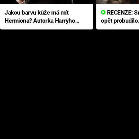
Jakou barvu kůže má mít
RECENZE: Smrtelné zlo se
Hermiona? Autorka Harryho
opět probudilo
Pottera přišla s ráznou
přichází s neo
odpovědí
hororovou nab