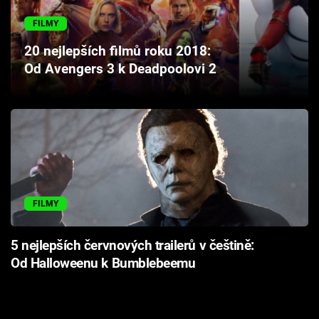
Cool Esport
FILMY
Pořady
20 nejlepších filmů roku 2018:
Od Avengers 3 k Deadpoolovi 2
TV Program
Sledujte prima+
Přihlášení
FILMY
Sledujte nás
5 nejlepších červnových trailerů v češtině:
Od Halloweenu k Bumblebeemu