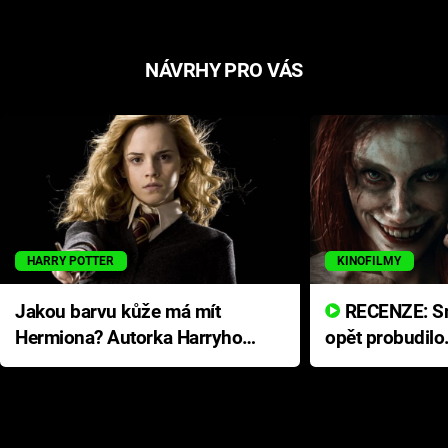
NÁVRHY PRO VÁS
HARRY POTTER
KINOFILMY
Jakou barvu kůže má mít
RECENZE: Smrtelné zlo se
Hermiona? Autorka Harryho
opět probudilo
Pottera přišla s ráznou
přichází s neo
odpovědí
hororovou nab