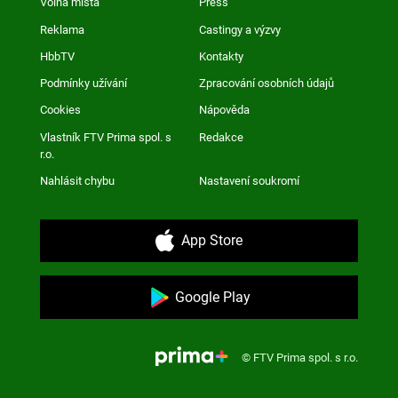
Volná místa
Press
Reklama
Castingy a výzvy
HbbTV
Kontakty
Podmínky užívání
Zpracování osobních údajů
Cookies
Nápověda
Vlastník FTV Prima spol. s
Redakce
r.o.
Nahlásit chybu
Nastavení soukromí
App Store
Google Play
© FTV Prima spol. s r.o.