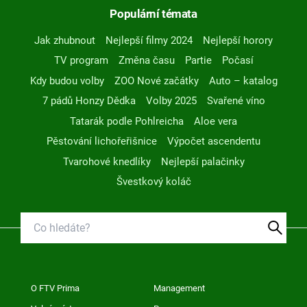
Populární témata
Jak zhubnout
Nejlepší filmy 2024
Nejlepší horory
TV program
Změna času
Partie
Počasí
Kdy budou volby
ZOO Nové začátky
Auto – katalog
7 pádů Honzy Dědka
Volby 2025
Svařené víno
Tatarák podle Pohlreicha
Aloe vera
Pěstování lichořeřišnice
Výpočet ascendentu
Tvarohové knedlíky
Nejlepší palačinky
Švestkový koláč
O FTV Prima
Management