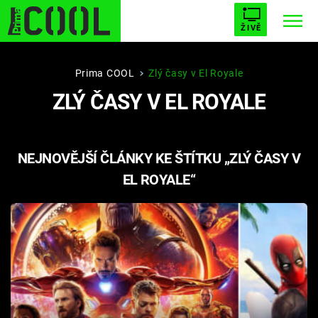
ŽIVĚ
STARHOUSE
BUFFY, PŘEMOŽITELKA UPÍRŮ
Trendy:
Prima COOL
Zlý časy v El Royale
ZLÝ ČASY V EL ROYALE
ESCAPE
PLNEJ KOTEL
AVENGERS 5
NEJNOVĚJŠÍ ČLÁNKY KE ŠTÍTKU „ZLÝ ČASY V
EL ROYALE“
Témata
Filmy
Seriály
Hry