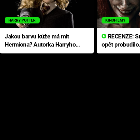
HARRY POTTER
KINOFILMY
Jakou barvu kůže má mít
RECENZE: Smrtelné zlo se
Hermiona? Autorka Harryho
opět probudilo
Pottera přišla s ráznou
přichází s neo
odpovědí
hororovou nab