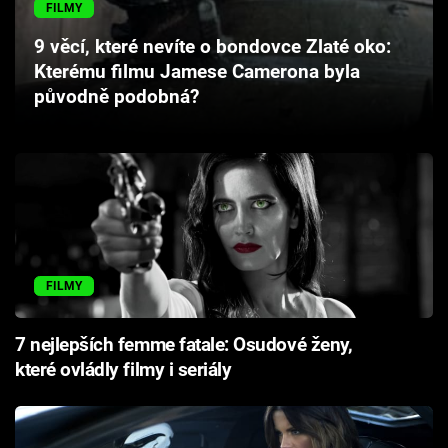
FILMY
Cool Esport
9 věcí, které nevíte o bondovce Zlaté oko:
Pořady
Kterému filmu Jamese Camerona byla
původně podobná?
TV Program
Sledujte prima+
Přihlášení
FILMY
Sledujte nás
7 nejlepších femme fatale: Osudové ženy,
které ovládly filmy i seriály