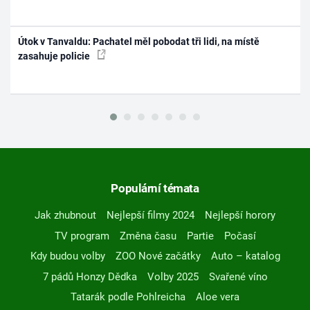
Útok v Tanvaldu: Pachatel měl pobodat tři lidi, na místě
zasahuje policie
Populární témata
Jak zhubnout
Nejlepší filmy 2024
Nejlepší horory
TV program
Změna času
Partie
Počasí
Kdy budou volby
ZOO Nové začátky
Auto – katalog
7 pádů Honzy Dědka
Volby 2025
Svařené víno
Tatarák podle Pohlreicha
Aloe vera