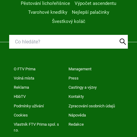
Pěstování lichořeřišnice
Výpočet ascendentu
Tvarohové knedlíky
Nejlepší palačinky
Švestkový koláč
O FTV Prima
Management
Volná místa
Press
Reklama
Castingy a výzvy
HbbTV
Kontakty
Podmínky užívání
Zpracování osobních údajů
Cookies
Nápověda
Vlastník FTV Prima spol. s
Redakce
r.o.