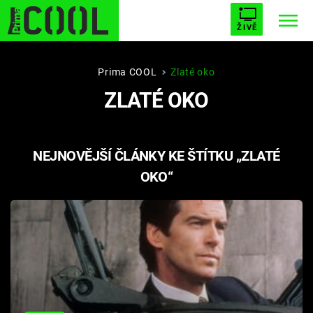
ŽIVĚ
STARHOUSE
BUFFY, PŘEMOŽITELKA UPÍRŮ
Trendy:
Prima COOL
Zlaté oko
ZLATÉ OKO
ESCAPE
PLNEJ KOTEL
AVENGERS 5
NEJNOVĚJŠÍ ČLÁNKY KE ŠTÍTKU „ZLATÉ
OKO“
Témata
Filmy
Seriály
Hry