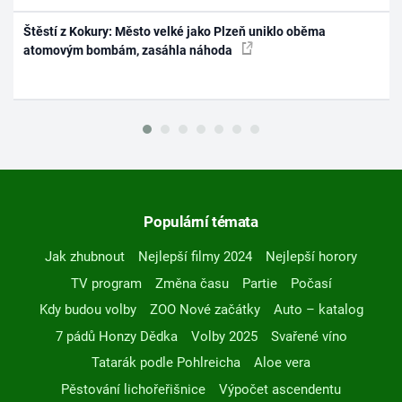
Štěstí z Kokury: Město velké jako Plzeň uniklo oběma
atomovým bombám, zasáhla náhoda
Populární témata
Jak zhubnout
Nejlepší filmy 2024
Nejlepší horory
TV program
Změna času
Partie
Počasí
Kdy budou volby
ZOO Nové začátky
Auto – katalog
7 pádů Honzy Dědka
Volby 2025
Svařené víno
Tatarák podle Pohlreicha
Aloe vera
Pěstování lichořeřišnice
Výpočet ascendentu