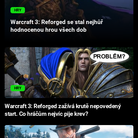
Cool Esport
HRY
Pořady
Warcraft 3: Reforged se stal nejhůř
hodnocenou hrou všech dob
TV Program
Sledujte prima+
Přihlášení
HRY
Sledujte nás
Warcraft 3: Reforged zažívá krutě nepovedený
start. Co hráčům nejvíc pije krev?