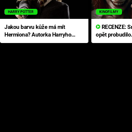
HARRY POTTER
KINOFILMY
Jakou barvu kůže má mít
RECENZE: Smrtelné zlo se
Hermiona? Autorka Harryho
opět probudilo
Pottera přišla s ráznou
přichází s neo
odpovědí
hororovou nab