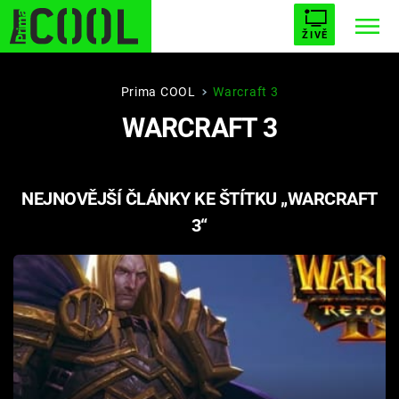
ŽIVĚ
STARHOUSE
BUFFY, PŘEMOŽITELKA UPÍRŮ
Trendy:
Prima COOL
Warcraft 3
WARCRAFT 3
ESCAPE
PLNEJ KOTEL
AVENGERS 5
NEJNOVĚJŠÍ ČLÁNKY KE ŠTÍTKU „WARCRAFT
3“
Témata
Filmy
Seriály
Hry