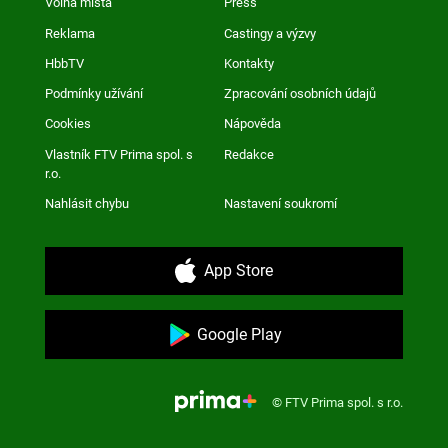
Volná místa
Press
Reklama
Castingy a výzvy
HbbTV
Kontakty
Podmínky užívání
Zpracování osobních údajů
Cookies
Nápověda
Vlastník FTV Prima spol. s
Redakce
r.o.
Nahlásit chybu
Nastavení soukromí
App Store
Google Play
© FTV Prima spol. s r.o.