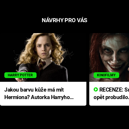
NÁVRHY PRO VÁS
HARRY POTTER
KINOFILMY
Jakou barvu kůže má mít
RECENZE: Smrtelné zlo se
Hermiona? Autorka Harryho
opět probudilo
Pottera přišla s ráznou
přichází s neo
odpovědí
hororovou nab