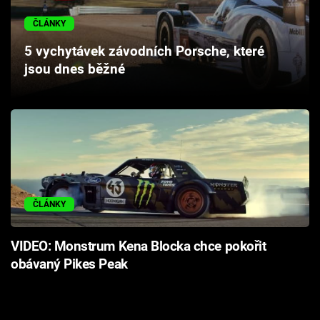
Cool Esport
ČLÁNKY
Pořady
5 vychytávek závodních Porsche, které
jsou dnes běžné
TV Program
Sledujte prima+
Přihlášení
ČLÁNKY
Sledujte nás
VIDEO: Monstrum Kena Blocka chce pokořit
obávaný Pikes Peak