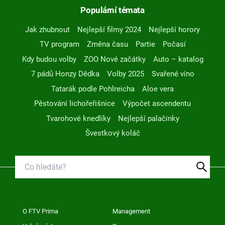
Populární témata
Jak zhubnout
Nejlepší filmy 2024
Nejlepší horory
TV program
Změna času
Partie
Počasí
Kdy budou volby
ZOO Nové začátky
Auto – katalog
7 pádů Honzy Dědka
Volby 2025
Svařené víno
Tatarák podle Pohlreicha
Aloe vera
Pěstování lichořeřišnice
Výpočet ascendentu
Tvarohové knedlíky
Nejlepší palačinky
Švestkový koláč
O FTV Prima
Management