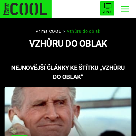
ŽIVĚ
STARHOUSE
BUFFY, PŘEMOŽITELKA UPÍRŮ
Trendy:
Prima COOL
vzhůru do oblak
VZHŮRU DO OBLAK
ESCAPE
PLNEJ KOTEL
AVENGERS 5
NEJNOVĚJŠÍ ČLÁNKY KE ŠTÍTKU „VZHŮRU
DO OBLAK“
Témata
Filmy
Seriály
Hry