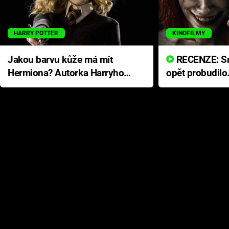
HARRY POTTER
KINOFILMY
Jakou barvu kůže má mít
RECENZE: Smrtelné zlo se
Hermiona? Autorka Harryho
opět probudilo
Pottera přišla s ráznou
přichází s neo
odpovědí
hororovou nab