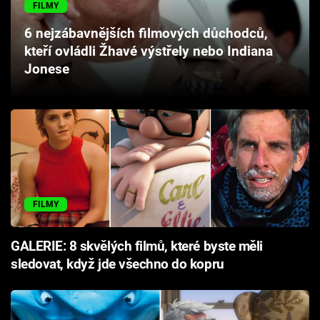
FILMY
Cool Esport
6 nejzábavnějších filmových důchodců,
Pořady
kteří ovládli Žhavé výstřely nebo Indiana
Jonese
TV Program
Sledujte prima+
Přihlášení
FILMY
Sledujte nás
GALERIE: 8 skvělých filmů, které byste měli
sledovat, když jde všechno do kopru