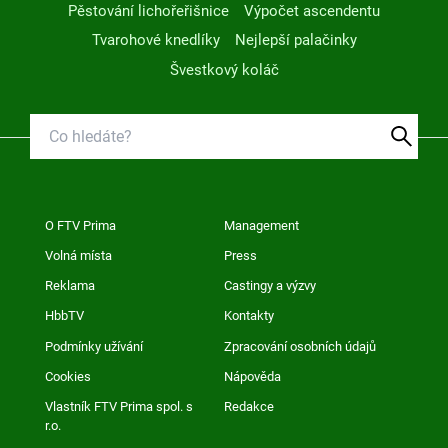
Pěstování lichořeřišnice
Výpočet ascendentu
Tvarohové knedlíky
Nejlepší palačinky
Švestkový koláč
O FTV Prima
Management
Volná místa
Press
Reklama
Castingy a výzvy
HbbTV
Kontakty
Podmínky užívání
Zpracování osobních údajů
Cookies
Nápověda
Vlastník FTV Prima spol. s
Redakce
r.o.