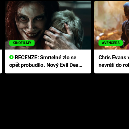
KINOFILMY
AVENGERS
RECENZE: Smrtelné zlo se
Chris Evans v
opět probudilo. Nový Evil Dead
nevrátí do ro
přichází s neodolatelnou
Ameriky
hororovou nabídkou