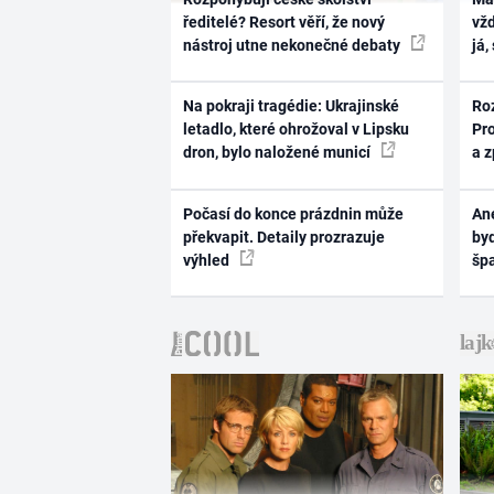
ředitelé? Resort věří, že nový
vž
nástroj utne nekonečné debaty
já,
Na pokraji tragédie: Ukrajinské
Ro
letadlo, které ohrožoval v Lipsku
Pr
dron, bylo naložené municí
a 
Počasí do konce prázdnin může
Ane
překvapit. Detaily prozrazuje
byd
výhled
šp