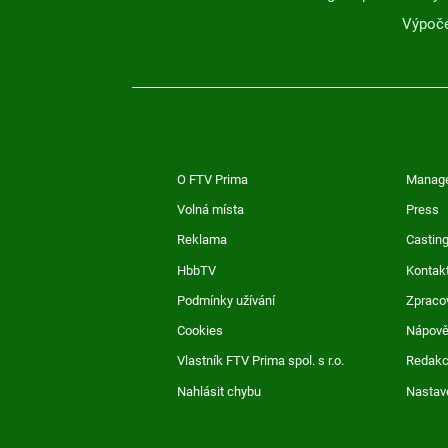
Výpoče
O FTV Prima
Manag
Volná místa
Press
Reklama
Casting
HbbTV
Kontak
Podmínky užívání
Zpraco
Cookies
Nápov
Vlastník FTV Prima spol. s r.o.
Redak
Nahlásit chybu
Nastav