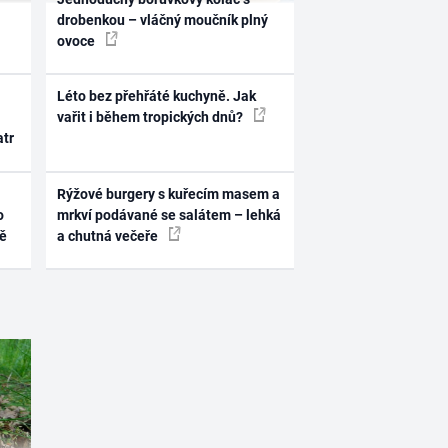
drobenkou – vláčný moučník plný
ovoce
Léto bez přehřáté kuchyně. Jak
vařit i během tropických dnů?
atr
Rýžové burgery s kuřecím masem a
o
mrkví podávané se salátem – lehká
ně
a chutná večeře