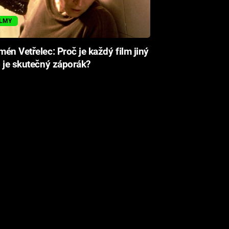
ILMY
én Vetřelec: Proč je každý film jiný
 je skutečný záporák?