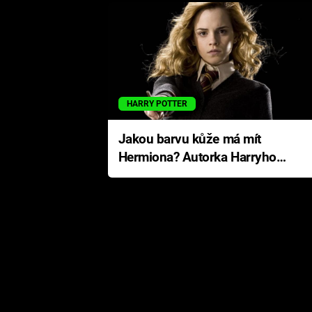
HARRY POTTER
Jakou barvu kůže má mít
Hermiona? Autorka Harryho
Pottera přišla s ráznou
odpovědí