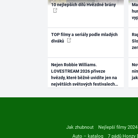
10 nejlepších dílů Hvězdné brány
Ma
hum
vy
TOP filmy a seriály podle mladých
Rap
diváků
Slo
ze
Nejen Robbie Williams.
No
LOVESTREAM 2026 přiveze
ním
hvězdy, které běžně uvidíte jen na
ja
největších světových festivalech
Jak zhubnout
Nejlepší filmy 2024
Auto – katalog
7 pádů Honzy 