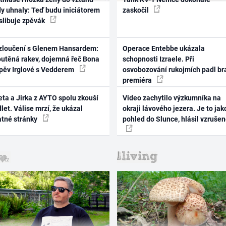
dy uhnaly: Teď budu iniciátorem
zaskočil
 slibuje zpěvák
zloučení s Glenem Hansardem:
Operace Entebbe ukázala
outěná rakev, dojemná řeč Bona
schopnosti Izraele. Při
zpěv Irglové s Vedderem
osvobozování rukojmích padl br
premiéra
ta a Jirka z AYTO spolu zkouší
Video zachytilo výzkumníka na
let. Válise mrzí, že ukázal
okraji lávového jezera. Je to jak
atné stránky
pohled do Slunce, hlásil vzruše