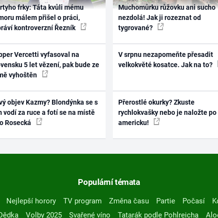
rtyho frky: Táta kvůli mému
Muchomůrku růžovku ani sucho
oru málem přišel o práci,
nezdolá! Jak ji rozeznat od
práví kontroverzní Řezník
tygrované?
per Vercetti vyfasoval na
V srpnu nezapomeňte přesadit
vensku 5 let vězení, pak bude ze
velkokvěté kosatce. Jak na to?
mě vyhoštěn
vý objev Kazmy? Blondýnka se s
Přerostlé okurky? Zkuste
 vodí za ruce a fotí se na místě
rychlokvašky nebo je naložte po
ko Rosecká
americku!
Populární témata
Nejlepší horory
TV program
Změna času
Partie
Počasí
K
Dědka
Volby 2025
Svařené víno
Tatarák podle Pohlreicha
Alo