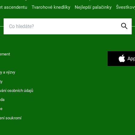
t ascendentu
Tvarohové knedlíky
Nejlepší palačinky
Švestkov
ement
App
y a výzvy
ty
vání osobních údajů
ěda
ce
ení soukromí