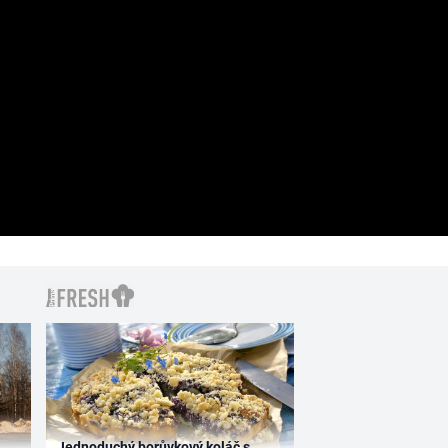
Jednoduchý borůvkový koláč s