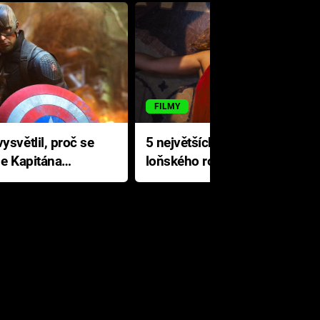
FILMY
ysvětlil, proč se
5 největších propadáků
le Kapitána
loňského roku: Disney na
jediné katastrofě prodělal 200
milionů dolarů