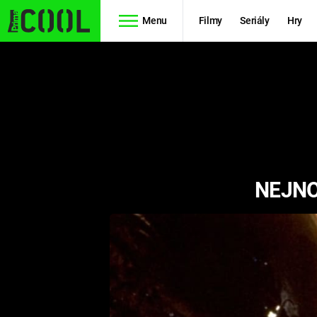
Menu
Filmy
Seriály
Hry
Seriály
Filmy
SIMPSONOVI
STAR WARS
HVĚZDNÁ
AVENGERS
BRÁNA
NEJNO
RYCHLE A
TEORIE
ZBĚSILE 10
VELKÉHO
PREDÁTOR
TŘESKU
FUTURAMA