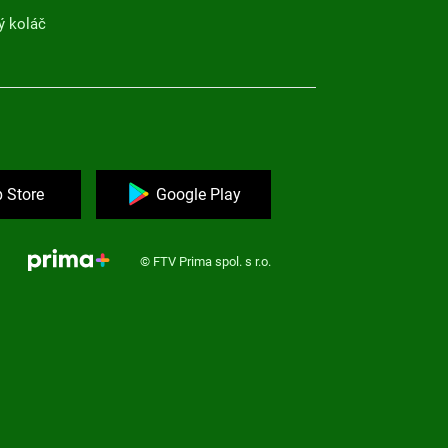
ý koláč
 Store
Google Play
© FTV Prima spol. s r.o.