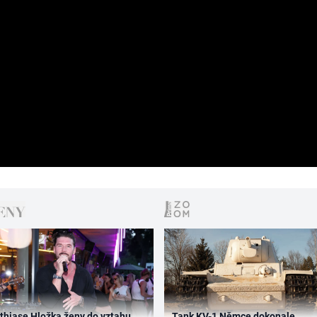
thiase Hložka ženy do vztahu
Tank KV-1 Němce dokonale