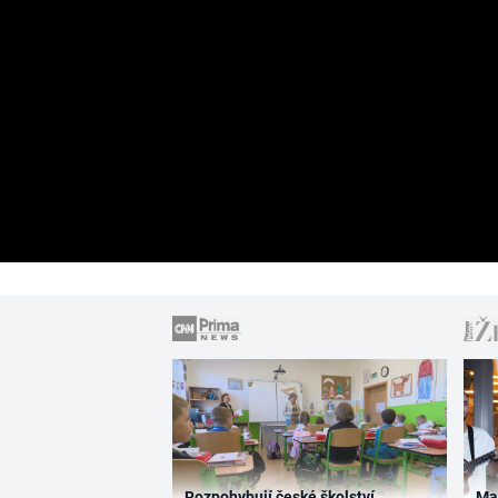
Rozpohybují české školství
Ma