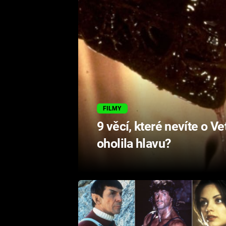
FILMY
9 věcí, které nevíte o Ve
oholila hlavu?