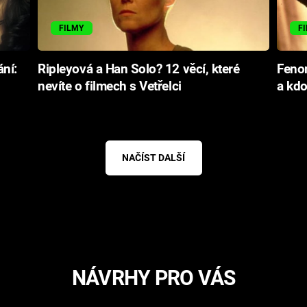
FILMY
F
ní:
Ripleyová a Han Solo? 12 věcí, které
Fenom
nevíte o filmech s Vetřelci
a kdo
NAČÍST DALŠÍ
NÁVRHY PRO VÁS