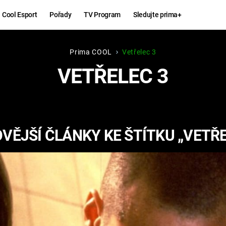
Cool Esport
Pořady
TV Program
Sledujte prima+
Prima COOL
Vetřelec 3
Hry
Zábava
VETŘELEC 3
MAFIA
ZÁBAVN
GALERI
GTA 6
NEJLEP
VĚJŠÍ ČLÁNKY KE ŠTÍTKU „VETŘE
KINGDOM
KOMEDI
COME:
DELIVERANCE
CHUCK
NORRIS
ESPORT
DEADP