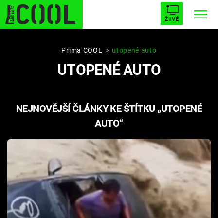
ŽIVĚ
STARHOUSE
BUFFY, PŘEMOŽITELKA UPÍRŮ
Trendy:
Prima COOL
utopené auto
UTOPENÉ AUTO
ESCAPE
PLNEJ KOTEL
AVENGERS 5
NEJNOVĚJŠÍ ČLÁNKY KE ŠTÍTKU „UTOPENÉ
AUTO“
Témata
Filmy
Seriály
Hry