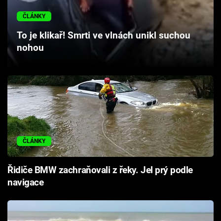
Cool Esport
ČLÁNKY
Pořady
To je klikař! Smrti ve vlnách unikl suchou
nohou
TV Program
Sledujte prima+
Přihlášení
ČLÁNKY
Sledujte nás
Řidiče BMW zachraňovali z řeky. Jel prý podle
navigace