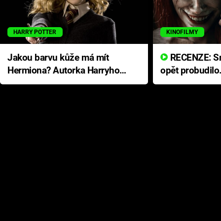
HARRY POTTER
KINOFILMY
Jakou barvu kůže má mít
RECENZE: Smrtelné zlo se
Hermiona? Autorka Harryho
opět probudilo
Pottera přišla s ráznou
přichází s neo
odpovědí
hororovou nab