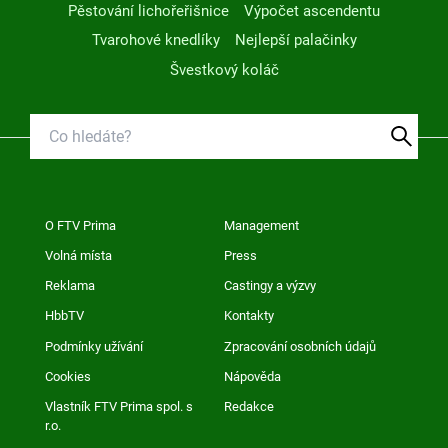
Pěstování lichořeřišnice
Výpočet ascendentu
Tvarohové knedlíky
Nejlepší palačinky
Švestkový koláč
O FTV Prima
Management
Volná místa
Press
Reklama
Castingy a výzvy
HbbTV
Kontakty
Podmínky užívání
Zpracování osobních údajů
Cookies
Nápověda
Vlastník FTV Prima spol. s
Redakce
r.o.