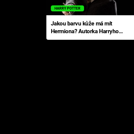
HARRY POTTER
Jakou barvu kůže má mít
Hermiona? Autorka Harryho
Pottera přišla s ráznou
odpovědí