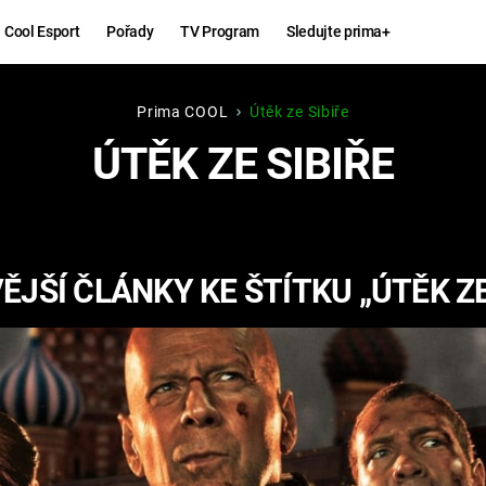
Cool Esport
Pořady
TV Program
Sledujte prima+
Prima COOL
Útěk ze Sibiře
Hry
Zábava
ÚTĚK ZE SIBIŘE
MAFIA
ZÁBAVN
GALERI
GTA 6
NEJLEP
JŠÍ ČLÁNKY KE ŠTÍTKU „ÚTĚK ZE
KINGDOM
KOMEDI
COME:
DELIVERANCE
CHUCK
NORRIS
ESPORT
DEADP