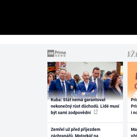
Kuba: Stát nemá garantovat
Pri
nekonečný růst důchodů. Lidé musí
Pri
být sami zodpovědní
i n
Zemřel už před příjezdem
Ma
záchranářů. Motorkář na
vž