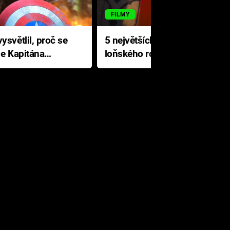
FILMY
ysvětlil, proč se
5 největších propadáků
le Kapitána
loňského roku: Disney na
jediné katastrofě prodělal 200
milionů dolarů