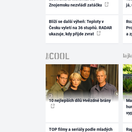
Znojemsku nezvládl zatáčku
já,
Blíží se další výheň: Teploty v
Ro
Česku vyletí na 36 stupňů. RADAR
Pr
ukazuje, kdy přijde zvrat
a 
10 nejlepších dílů Hvězdné brány
Ma
hum
vy
TOP filmy a seriály podle mladých
Rap