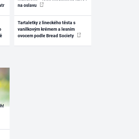
atr
na oslavu
Tartaletky z lineckého těsta s
o
vanilkovým krémem a lesním
ně
ovocem podle Bread Society
h!