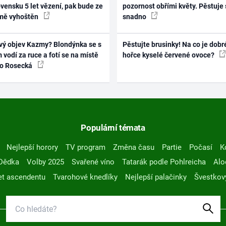
vensku 5 let vězení, pak bude ze
pozornost obřími květy. Pěstuje 
mě vyhoštěn
snadno
vý objev Kazmy? Blondýnka se s
Pěstujte brusinky! Na co je dobr
 vodí za ruce a fotí se na místě
hořce kyselé červené ovoce?
ko Rosecká
Populární témata
Nejlepší horory
TV program
Změna času
Partie
Počasí
K
Dědka
Volby 2025
Svařené víno
Tatarák podle Pohlreicha
Alo
t ascendentu
Tvarohové knedlíky
Nejlepší palačinky
Švestkov