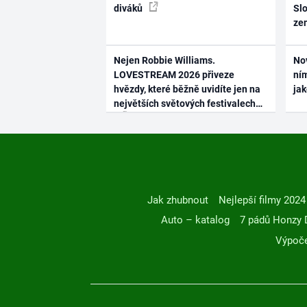
diváků
Slo
ze
Nejen Robbie Williams.
No
LOVESTREAM 2026 přiveze
ním
hvězdy, které běžně uvidíte jen na
ja
největších světových festivalech
Jak zhubnout
Nejlepší filmy 2024
Auto – katalog
7 pádů Honzy 
Výpoče