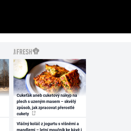
Cukeťák aneb cuketový nákyp na
plech s uzeným masem – skvělý
způsob, jak zpracovat přerostlé
cukety
Vláčný koláč z jogurtu s višněmi a
mandlemi – letní moučník ke kávě i