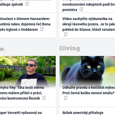
 slibuje zpěvák
osvobozování rukojmích padl br
premiéra
zloučení s Glenem Hansardem:
Video zachytilo výzkumníka na
outěná rakev, dojemná řeč Bona
okraji lávového jezera. Je to jak
zpěv Irglové s Vedderem
pohled do Slunce, hlásil vzruše
rtyho frky: Táta kvůli mému
Odhalte pravdu o kočičích mýtec
oru málem přišel o práci,
Proč černá kočka nenosí smůlu?
práví kontroverzní Řezník
per Vercetti vyfasoval na
Ibišek americký přitahuje