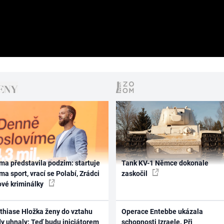
ma představila podzim: startuje
Tank KV-1 Němce dokonale
ma sport, vrací se Polabí, Zrádci
zaskočil
ové kriminálky
thiase Hložka ženy do vztahu
Operace Entebbe ukázala
dy uhnaly: Teď budu iniciátorem
schopnosti Izraele. Při