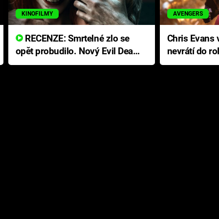
KINOFILMY
AVENGERS
RECENZE: Smrtelné zlo se
Chris Evans v
opět probudilo. Nový Evil Dead
nevrátí do ro
přichází s neodolatelnou
Ameriky
hororovou nabídkou