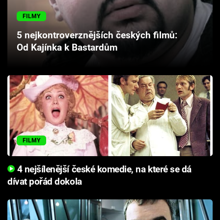
Cool Esport
FILMY
Pořady
5 nejkontroverznějších českých filmů:
Od Kajínka k Bastardům
TV Program
Sledujte prima+
Přihlášení
FILMY
Sledujte nás
4 nejšílenější české komedie, na které se dá
dívat pořád dokola