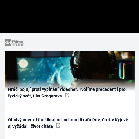
Hráči bojují proti vypínání videoher. Tvoříme precedent i pro
fyzický svět, říká Gregorová
Ohnivý úder v týlu: Ukrajinci ochromili rafinérie, útok v Kyjevě
si vyžádal i život dítěte