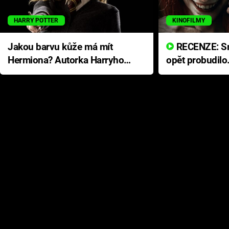
HARRY POTTER
KINOFILMY
Jakou barvu kůže má mít
RECENZE: Smrtelné zlo se
Hermiona? Autorka Harryho
opět probudilo
Pottera přišla s ráznou
přichází s neo
odpovědí
hororovou nab