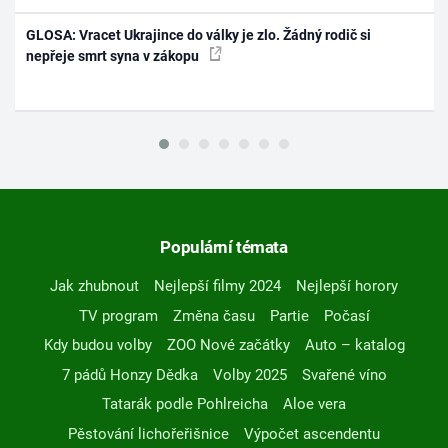
GLOSA: Vracet Ukrajince do války je zlo. Žádný rodič si
nepřeje smrt syna v zákopu
Populární témata
Jak zhubnout
Nejlepší filmy 2024
Nejlepší horory
TV program
Změna času
Partie
Počasí
Kdy budou volby
ZOO Nové začátky
Auto – katalog
7 pádů Honzy Dědka
Volby 2025
Svařené víno
Tatarák podle Pohlreicha
Aloe vera
Pěstování lichořeřišnice
Výpočet ascendentu