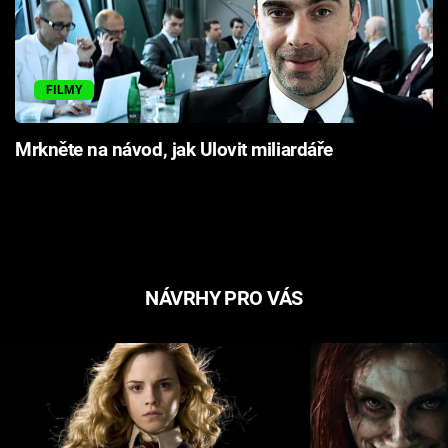
FILMY
Mrkněte na návod, jak Ulovit miliardáře
NÁVRHY PRO VÁS