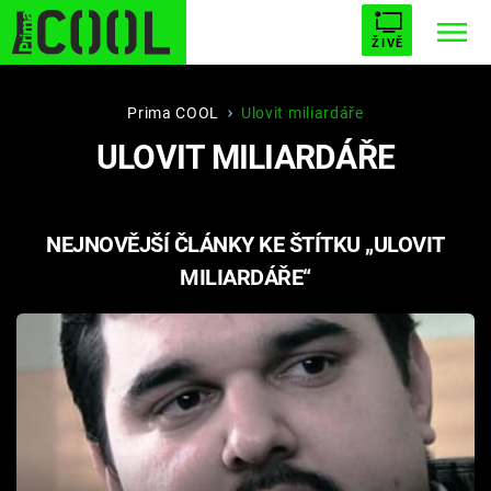
ŽIVĚ
STARHOUSE
BUFFY, PŘEMOŽITELKA UPÍRŮ
Trendy:
Prima COOL
Ulovit miliardáře
ULOVIT MILIARDÁŘE
ESCAPE
PLNEJ KOTEL
AVENGERS 5
NEJNOVĚJŠÍ ČLÁNKY KE ŠTÍTKU „ULOVIT
MILIARDÁŘE“
Témata
Filmy
Seriály
Hry