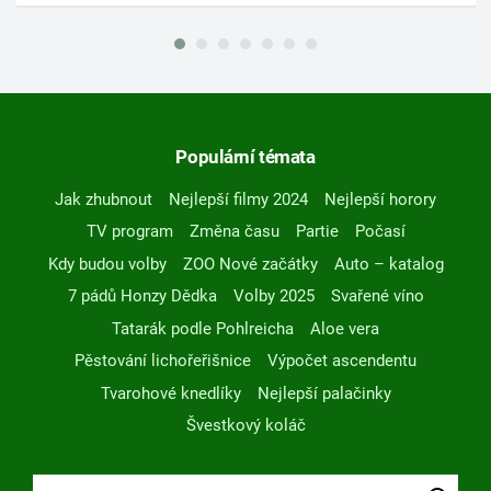
Populární témata
Jak zhubnout
Nejlepší filmy 2024
Nejlepší horory
TV program
Změna času
Partie
Počasí
Kdy budou volby
ZOO Nové začátky
Auto – katalog
7 pádů Honzy Dědka
Volby 2025
Svařené víno
Tatarák podle Pohlreicha
Aloe vera
Pěstování lichořeřišnice
Výpočet ascendentu
Tvarohové knedlíky
Nejlepší palačinky
Švestkový koláč