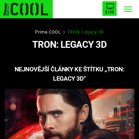
ŽIVĚ
STARHOUSE
BUFFY, PŘEMOŽITELKA UPÍRŮ
Trendy:
Prima COOL
TRON: Legacy 3D
TRON: LEGACY 3D
ESCAPE
PLNEJ KOTEL
AVENGERS 5
NEJNOVĚJŠÍ ČLÁNKY KE ŠTÍTKU „TRON:
LEGACY 3D“
Témata
Filmy
Seriály
Hry