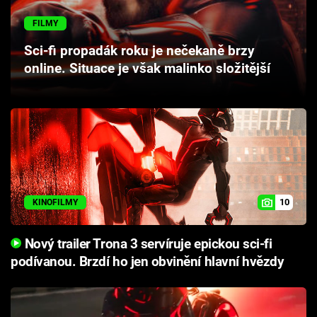
Cool Esport
FILMY
Pořady
Sci-fi propadák roku je nečekaně brzy
online. Situace je však malinko složitější
TV Program
Sledujte prima+
Přihlášení
10
KINOFILMY
Sledujte nás
Nový trailer Trona 3 servíruje epickou sci-fi
podívanou. Brzdí ho jen obvinění hlavní hvězdy