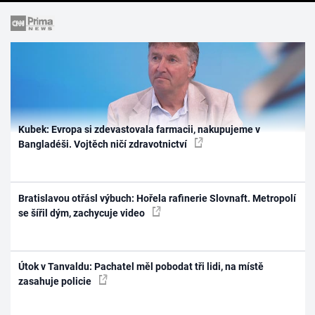
Kubek: Evropa si zdevastovala farmacii, nakupujeme v
Bangladéši. Vojtěch ničí zdravotnictví
Bratislavou otřásl výbuch: Hořela rafinerie Slovnaft. Metropolí
se šířil dým, zachycuje video
Útok v Tanvaldu: Pachatel měl pobodat tři lidi, na místě
zasahuje policie