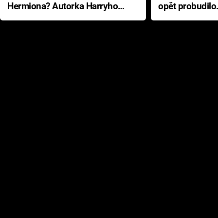
Hermiona? Autorka Harryho
opět probudilo
Pottera přišla s ráznou
přichází s neo
odpovědí
hororovou nab