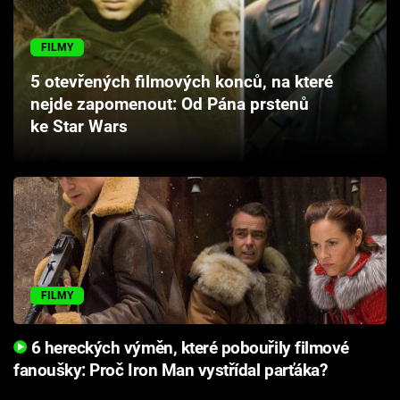
Cool Esport
FILMY
Pořady
5 otevřených filmových konců, na které
nejde zapomenout: Od Pána prstenů
TV Program
ke Star Wars
Sledujte prima+
Přihlášení
Sledujte nás
FILMY
6 hereckých výměn, které pobouřily filmové
fanoušky: Proč Iron Man vystřídal parťáka?