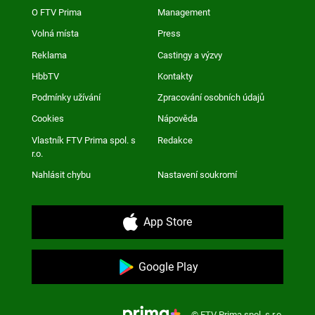
O FTV Prima
Management
Volná místa
Press
Reklama
Castingy a výzvy
HbbTV
Kontakty
Podmínky užívání
Zpracování osobních údajů
Cookies
Nápověda
Vlastník FTV Prima spol. s
Redakce
r.o.
Nahlásit chybu
Nastavení soukromí
App Store
Google Play
© FTV Prima spol. s r.o.