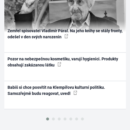
Zemřel spisovatel Vladimír Páral. Na jeho knihy se stály fronty,
odešel v den svých narozenin
Pozor na nebezpečnou kosmetiku, varují hygienici. Produkty
obsahují zakázanou látku
Babiš si chce posvítit na Klempířovu kulturní politiku.
Samozřejmě budu reagovat, uvedl