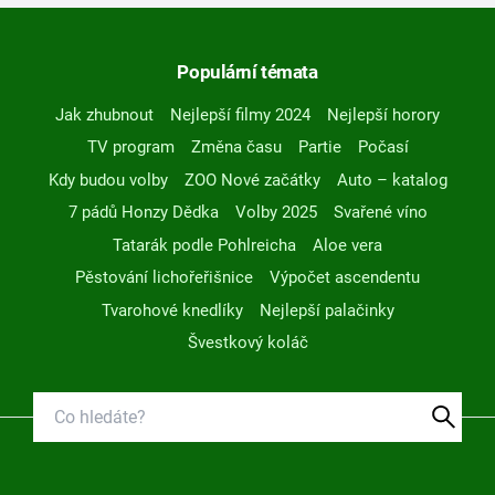
Populární témata
Jak zhubnout
Nejlepší filmy 2024
Nejlepší horory
TV program
Změna času
Partie
Počasí
Kdy budou volby
ZOO Nové začátky
Auto – katalog
7 pádů Honzy Dědka
Volby 2025
Svařené víno
Tatarák podle Pohlreicha
Aloe vera
Pěstování lichořeřišnice
Výpočet ascendentu
Tvarohové knedlíky
Nejlepší palačinky
Švestkový koláč