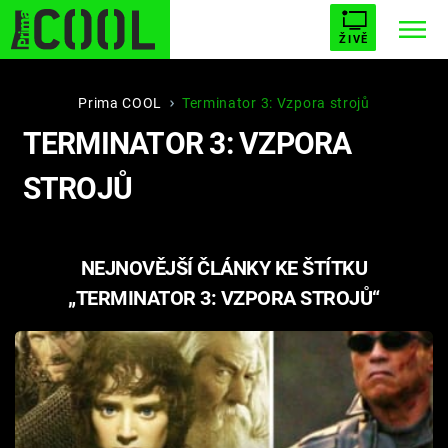
ŽIVĚ
STARHOUSE
BUFFY, PŘEMOŽITELKA UPÍRŮ
Trendy:
Prima COOL
Terminator 3: Vzpora strojů
TERMINATOR 3: VZPORA
ESCAPE
PLNEJ KOTEL
AVENGERS 5
STROJŮ
NEJNOVĚJŠÍ ČLÁNKY KE ŠTÍTKU
Témata
„TERMINATOR 3: VZPORA STROJŮ“
Filmy
Seriály
Hry