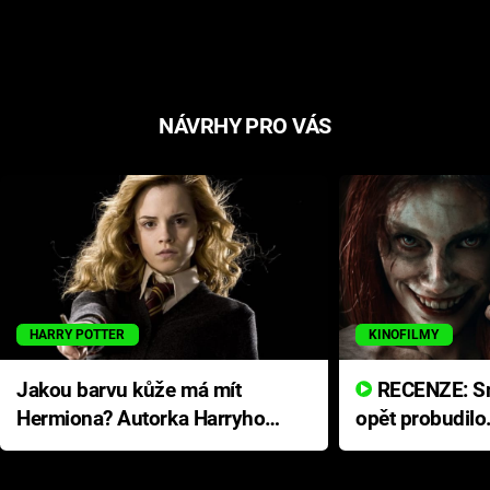
NÁVRHY PRO VÁS
HARRY POTTER
KINOFILMY
Jakou barvu kůže má mít
RECENZE: Smrtelné zlo se
Hermiona? Autorka Harryho
opět probudilo
Pottera přišla s ráznou
přichází s neo
odpovědí
hororovou nab