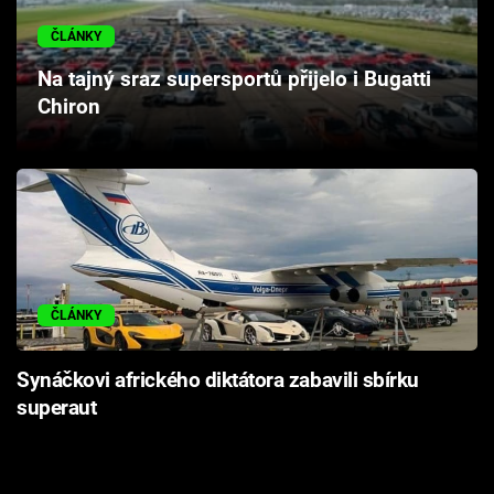
Cool Esport
ČLÁNKY
Pořady
Na tajný sraz supersportů přijelo i Bugatti
Chiron
TV Program
Sledujte prima+
Přihlášení
ČLÁNKY
Sledujte nás
Synáčkovi afrického diktátora zabavili sbírku
superaut