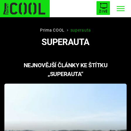
ŽIVĚ
STARHOUSE
BUFFY, PŘEMOŽITELKA UPÍRŮ
Trendy:
Prima COOL
superauta
SUPERAUTA
ESCAPE
PLNEJ KOTEL
AVENGERS 5
NEJNOVĚJŠÍ ČLÁNKY KE ŠTÍTKU
„SUPERAUTA“
Témata
Filmy
Seriály
Hry