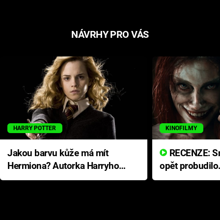
NÁVRHY PRO VÁS
HARRY POTTER
KINOFILMY
Jakou barvu kůže má mít
RECENZE: Smrtelné zlo se
Hermiona? Autorka Harryho
opět probudilo
Pottera přišla s ráznou
přichází s neo
odpovědí
hororovou nab