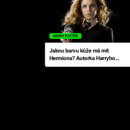
HARRY POTTER
Jakou barvu kůže má mít
Hermiona? Autorka Harryho
Pottera přišla s ráznou
odpovědí