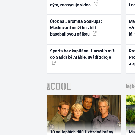
dým, zachycuje video
i n
Útok na Jaromíra Soukupa:
Ma
Maskovaní muži ho zbili
vž
baseballovou pálkou
já,
Sparta bez kapitána. Haraslín míří
Ro
do Saúdské Arábie, uvádí zdroje
Pr
a 
10 nejlepších dílů Hvězdné brány
Ma