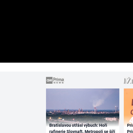
Bratislavou otřásl výbuch: Hoří
Pri
rafinerie Slovnaft. Metropolí se šíří
Pri