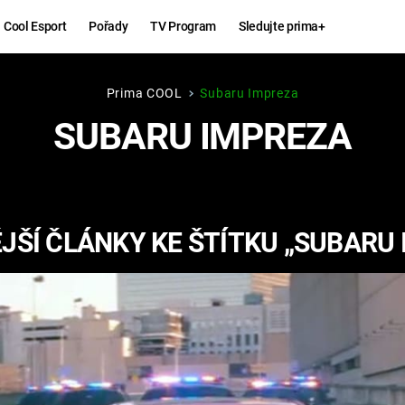
Cool Esport
Pořady
TV Program
Sledujte prima+
Prima COOL
Subaru Impreza
Hry
Zábava
SUBARU IMPREZA
MAFIA
ZÁBAVN
GALERI
GTA 6
NEJLEP
JŠÍ ČLÁNKY KE ŠTÍTKU „SUBARU 
KINGDOM
KOMEDI
COME:
DELIVERANCE
CHUCK
NORRIS
ESPORT
DEADP