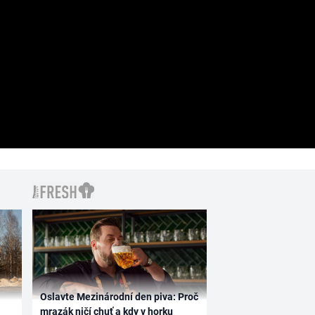
Oslavte Mezinárodní den piva: Proč
mrazák ničí chuť a kdy v horku