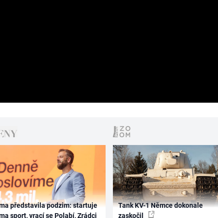
ma představila podzim: startuje
Tank KV-1 Němce dokonale
ma sport, vrací se Polabí, Zrádci
zaskočil