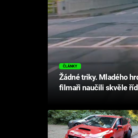
ČLÁNKY
Žádné triky. Mladého hr
filmaři naučili skvěle říd