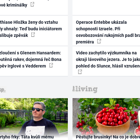
ové kriminálky
thiase Hložka ženy do vztahu
Operace Entebbe ukázala
dy uhnaly: Teď budu iniciátorem
schopnosti Izraele. Při
 slibuje zpěvák
osvobozování rukojmích padl br
premiéra
zloučení s Glenem Hansardem:
Video zachytilo výzkumníka na
outěná rakev, dojemná řeč Bona
okraji lávového jezera. Je to jak
zpěv Irglové s Vedderem
pohled do Slunce, hlásil vzruše
rtyho frky: Táta kvůli mému
Pěstujte brusinky! Na co je dobr