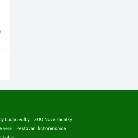
dy budou volby
ZOO Nové začátky
e vera
Pěstování lichořeřišnice
ý koláč