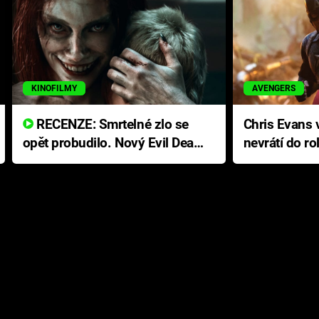
KINOFILMY
AVENGERS
RECENZE: Smrtelné zlo se
Chris Evans v
opět probudilo. Nový Evil Dead
nevrátí do ro
přichází s neodolatelnou
Ameriky
hororovou nabídkou