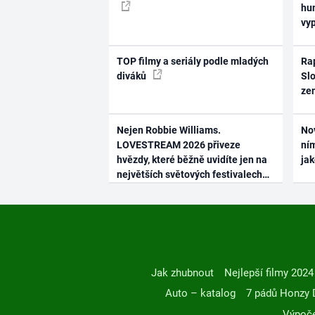
hum
vy
TOP filmy a seriály podle mladých
Rap
diváků
Slo
ze
Nejen Robbie Williams.
No
LOVESTREAM 2026 přiveze
ním
hvězdy, které běžně uvidíte jen na
ja
největších světových festivalech
Jak zhubnout
Nejlepší filmy 2024
Auto – katalog
7 pádů Honzy 
Výpoče