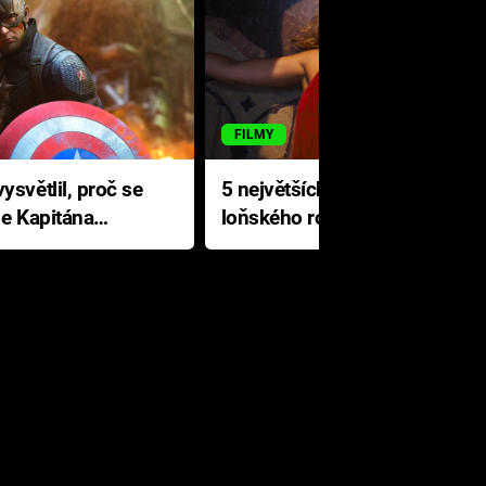
FILMY
ysvětlil, proč se
5 největších propadáků
le Kapitána
loňského roku: Disney na
jediné katastrofě prodělal 200
milionů dolarů