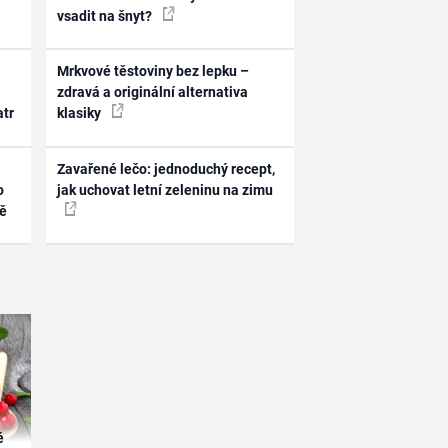
vsadit na šnyt?
Mrkvové těstoviny bez lepku –
zdravá a originální alternativa
atr
klasiky
Zavařené lečo: jednoduchý recept,
o
jak uchovat letní zeleninu na zimu
ně
é