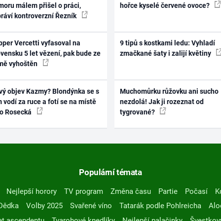
oru málem přišel o práci,
hořce kyselé červené ovoce?
práví kontroverzní Řezník
per Vercetti vyfasoval na
9 tipů s kostkami ledu: Vyhladí
vensku 5 let vězení, pak bude ze
zmačkané šaty i zalijí květiny
mě vyhoštěn
vý objev Kazmy? Blondýnka se s
Muchomůrku růžovku ani sucho
 vodí za ruce a fotí se na místě
nezdolá! Jak ji rozeznat od
ko Rosecká
tygrované?
Populární témata
Nejlepší horory
TV program
Změna času
Partie
Počasí
K
Dědka
Volby 2025
Svařené víno
Tatarák podle Pohlreicha
Alo
t ascendentu
Tvarohové knedlíky
Nejlepší palačinky
Švestkov