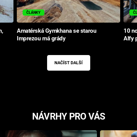
ČLÁNKY
Č
m,
Amatérská Gymkhana se starou
10 no
Imprezou má grády
Alfy 
NAČÍST DALŠÍ
NÁVRHY PRO VÁS