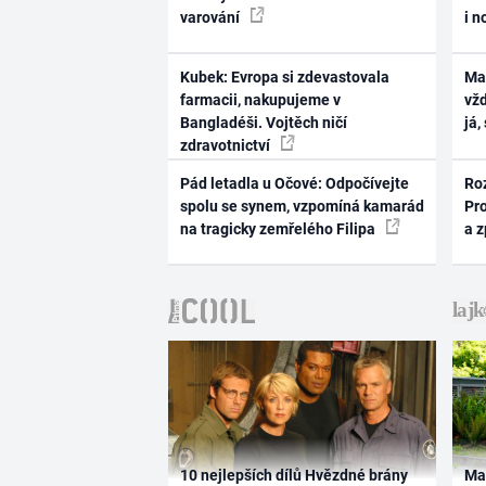
varování
i n
Kubek: Evropa si zdevastovala
Ma
farmacii, nakupujeme v
vž
Bangladéši. Vojtěch ničí
já,
zdravotnictví
Pád letadla u Očové: Odpočívejte
Ro
spolu se synem, vzpomíná kamarád
Pr
na tragicky zemřelého Filipa
a 
10 nejlepších dílů Hvězdné brány
Ma