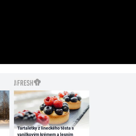
Tartaletky z lineckého těsta s
vanilkovým krémem a lesním