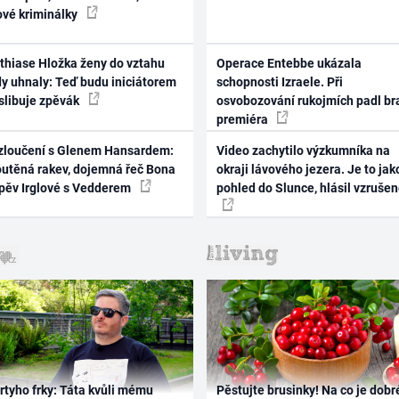
ové kriminálky
thiase Hložka ženy do vztahu
Operace Entebbe ukázala
dy uhnaly: Teď budu iniciátorem
schopnosti Izraele. Při
 slibuje zpěvák
osvobozování rukojmích padl br
premiéra
zloučení s Glenem Hansardem:
Video zachytilo výzkumníka na
outěná rakev, dojemná řeč Bona
okraji lávového jezera. Je to jak
zpěv Irglové s Vedderem
pohled do Slunce, hlásil vzruše
rtyho frky: Táta kvůli mému
Pěstujte brusinky! Na co je dobr