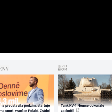
ma představila podzim: startuje
Tank KV-1 Němce dokonale
ma sport, vrací se Polabí, Zrádci
zaskočil