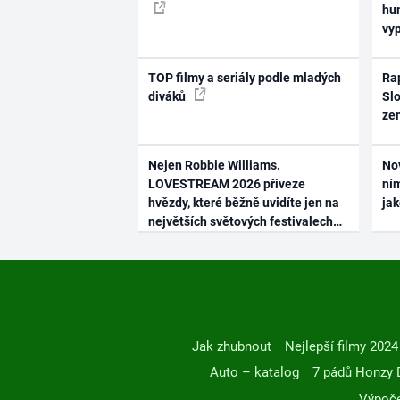
hum
vy
TOP filmy a seriály podle mladých
Rap
diváků
Slo
ze
Nejen Robbie Williams.
No
LOVESTREAM 2026 přiveze
ním
hvězdy, které běžně uvidíte jen na
ja
největších světových festivalech
Jak zhubnout
Nejlepší filmy 2024
Auto – katalog
7 pádů Honzy 
Výpoče