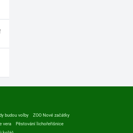
dy budou volby
ZOO Nové začátky
e vera
Pěstování lichořeřišnice
ý koláč