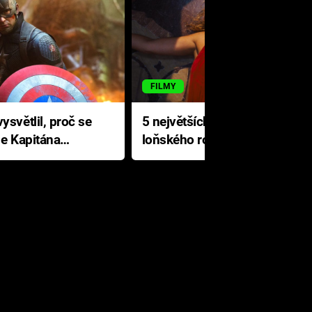
FILMY
ysvětlil, proč se
5 největších propadáků
le Kapitána
loňského roku: Disney na
jediné katastrofě prodělal 200
milionů dolarů