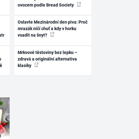
ovocem podle Bread Society
Oslavte Mezinárodní den piva: Proč
mrazák ničí chuť a kdy v horku
atr
vsadit na šnyt?
Mrkvové těstoviny bez lepku –
o
zdravá a originální alternativa
ně
klasiky
é