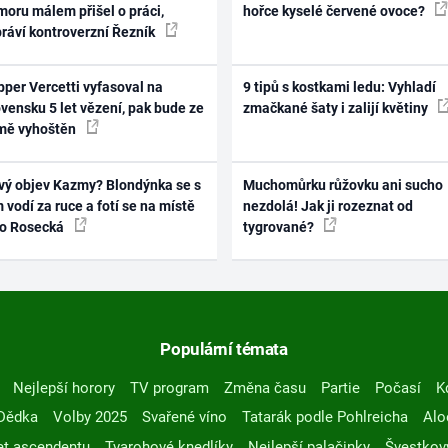
oru málem přišel o práci,
hořce kyselé červené ovoce?
práví kontroverzní Řezník
per Vercetti vyfasoval na
9 tipů s kostkami ledu: Vyhladí
vensku 5 let vězení, pak bude ze
zmačkané šaty i zalijí květiny
mě vyhoštěn
vý objev Kazmy? Blondýnka se s
Muchomůrku růžovku ani sucho
 vodí za ruce a fotí se na místě
nezdolá! Jak ji rozeznat od
ko Rosecká
tygrované?
Populární témata
Nejlepší horory
TV program
Změna času
Partie
Počasí
K
Dědka
Volby 2025
Svařené víno
Tatarák podle Pohlreicha
Alo
t ascendentu
Tvarohové knedlíky
Nejlepší palačinky
Švestkov