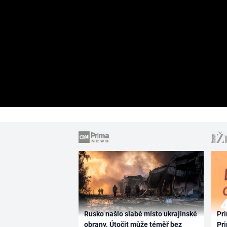
Rusko našlo slabé místo ukrajinské
Pri
obrany. Útočit může téměř bez
Pri