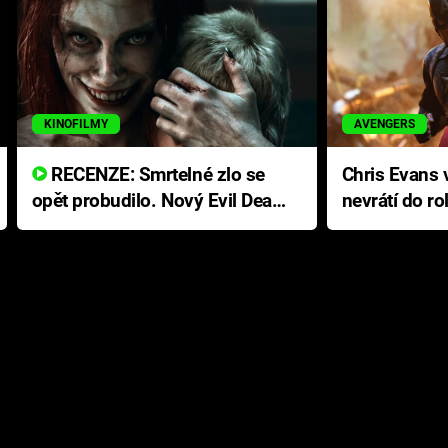
KINOFILMY
AVENGERS
RECENZE: Smrtelné zlo se
Chris Evans v
opět probudilo. Nový Evil Dead
nevrátí do ro
přichází s neodolatelnou
Ameriky
hororovou nabídkou