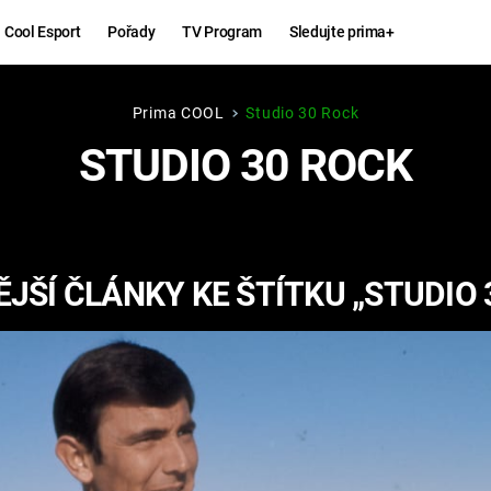
Cool Esport
Pořady
TV Program
Sledujte prima+
Prima COOL
Studio 30 Rock
Hry
Zábava
STUDIO 30 ROCK
MAFIA
ZÁBAVN
GALERI
GTA 6
NEJLEP
JŠÍ ČLÁNKY KE ŠTÍTKU „STUDIO 
KINGDOM
KOMEDI
COME:
DELIVERANCE
CHUCK
NORRIS
ESPORT
DEADP