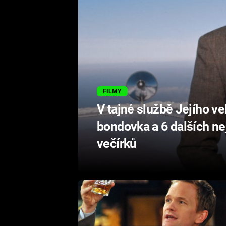
FILMY
V tajné službě Jejího ve
bondovka a 6 dalších ne
večírků