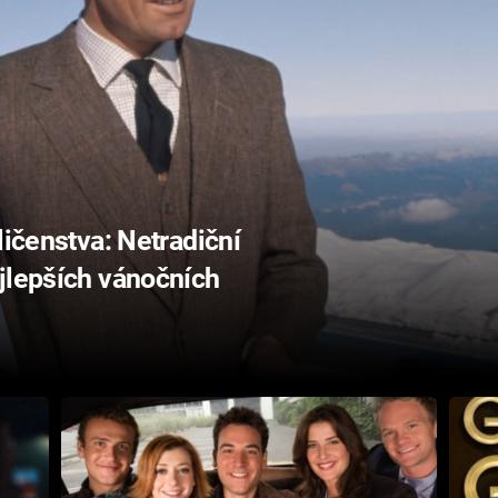
ličenstva: Netradiční
jlepších vánočních