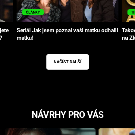
ČLÁNKY
TI
jete
Seriál Jak jsem poznal vaši matku odhalil
Takov
?
matku!
na Zl
NAČÍST DALŠÍ
NÁVRHY PRO VÁS