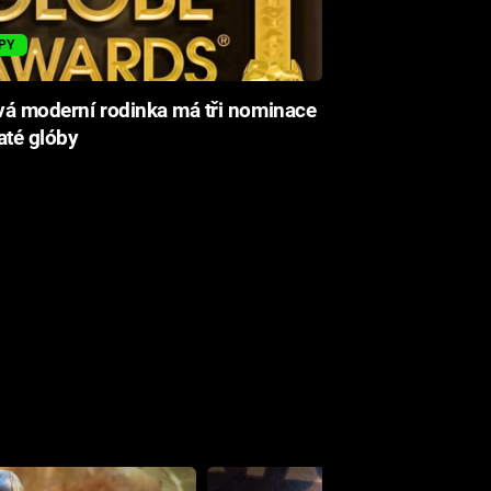
PY
á moderní rodinka má tři nominace
até glóby