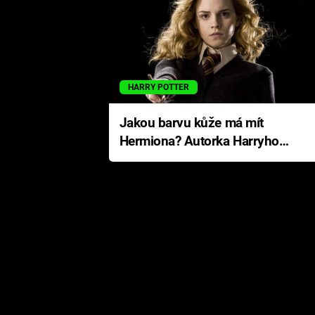
HARRY POTTER
Jakou barvu kůže má mít
Hermiona? Autorka Harryho
Pottera přišla s ráznou
odpovědí