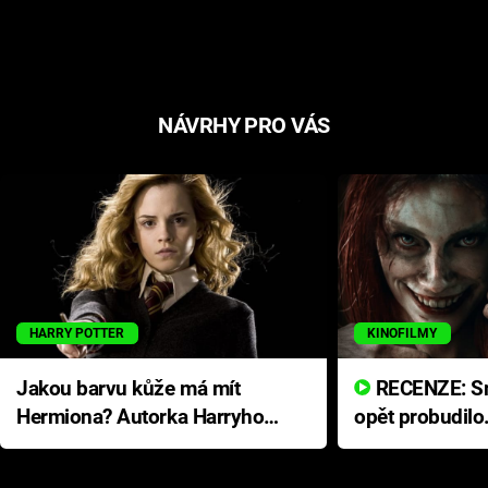
NÁVRHY PRO VÁS
HARRY POTTER
KINOFILMY
Jakou barvu kůže má mít
RECENZE: Smrtelné zlo se
Hermiona? Autorka Harryho
opět probudilo
Pottera přišla s ráznou
přichází s neo
odpovědí
hororovou nab