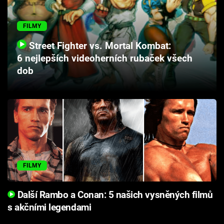
Cool Esport
FILMY
Pořady
Street Fighter vs. Mortal Kombat:
6 nejlepších videoherních rubaček všech
TV Program
dob
Sledujte prima+
Přihlášení
Sledujte nás
FILMY
Další Rambo a Conan: 5 našich vysněných filmů
s akčními legendami