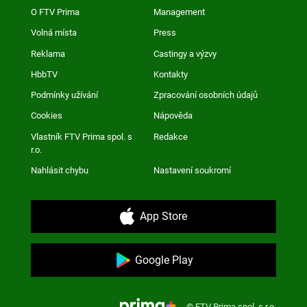
O FTV Prima
Management
Volná místa
Press
Reklama
Castingy a výzvy
HbbTV
Kontakty
Podmínky užívání
Zpracování osobních údajů
Cookies
Nápověda
Vlastník FTV Prima spol. s
Redakce
r.o.
Nahlásit chybu
Nastavení soukromí
App Store
Google Play
© FTV Prima spol. s r.o.