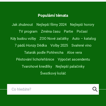
Populární témata
Jak zhubnout
Nejlepší filmy 2024
Nejlepší horory
TV program
Změna času
Partie
Počasí
Kdy budou volby
ZOO Nové začátky
Auto – katalog
7 pádů Honzy Dědka
Volby 2025
Svařené víno
Tatarák podle Pohlreicha
Aloe vera
Pěstování lichořeřišnice
Výpočet ascendentu
Tvarohové knedlíky
Nejlepší palačinky
Švestkový koláč