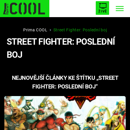
ŽIVĚ
STARHOUSE
BUFFY, PŘEMOŽITELKA UPÍRŮ
Trendy:
Prima COOL
Street Fighter: Poslední boj
STREET FIGHTER: POSLEDNÍ
ESCAPE
PLNEJ KOTEL
AVENGERS 5
BOJ
NEJNOVĚJŠÍ ČLÁNKY KE ŠTÍTKU „STREET
Témata
FIGHTER: POSLEDNÍ BOJ“
Filmy
Seriály
Hry