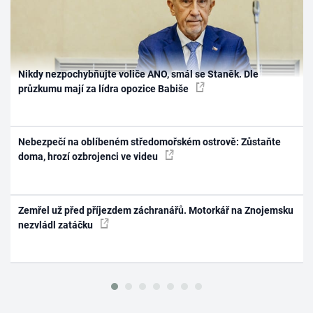
Nikdy nezpochybňujte voliče ANO, smál se Staněk. Dle
průzkumu mají za lídra opozice Babiše
Nebezpečí na oblíbeném středomořském ostrově: Zůstaňte
doma, hrozí ozbrojenci ve videu
Zemřel už před příjezdem záchranářů. Motorkář na Znojemsku
nezvládl zatáčku