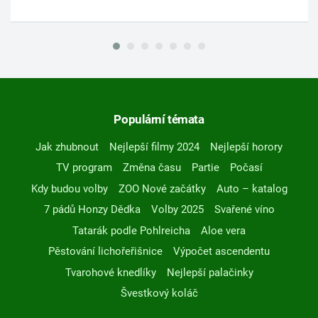
Populární témata
Jak zhubnout
Nejlepší filmy 2024
Nejlepší horory
TV program
Změna času
Partie
Počasí
Kdy budou volby
ZOO Nové začátky
Auto – katalog
7 pádů Honzy Dědka
Volby 2025
Svařené víno
Tatarák podle Pohlreicha
Aloe vera
Pěstování lichořeřišnice
Výpočet ascendentu
Tvarohové knedlíky
Nejlepší palačinky
Švestkový koláč