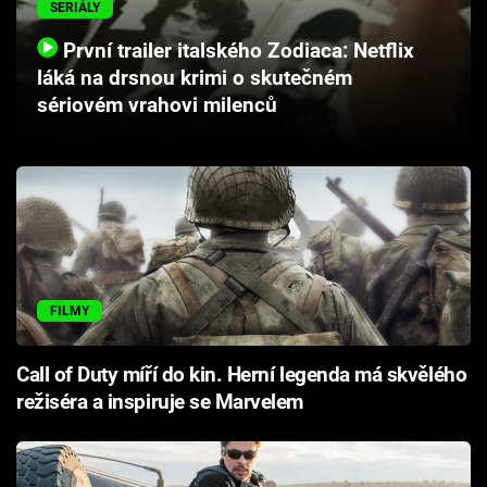
SERIÁLY
Cool Esport
První trailer italského Zodiaca: Netflix
Pořady
láká na drsnou krimi o skutečném
sériovém vrahovi milenců
TV Program
Sledujte prima+
Přihlášení
FILMY
Sledujte nás
Call of Duty míří do kin. Herní legenda má skvělého
režiséra a inspiruje se Marvelem