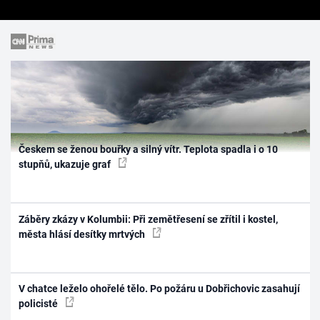
Českem se ženou bouřky a silný vítr. Teplota spadla i o 10
stupňů, ukazuje graf
Záběry zkázy v Kolumbii: Při zemětřesení se zřítil i kostel,
města hlásí desítky mrtvých
V chatce leželo ohořelé tělo. Po požáru u Dobřichovic zasahují
policisté