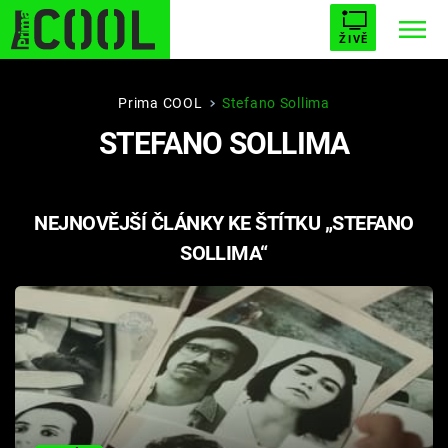
ŽIVĚ
STARHOUSE
BUFFY, PŘEMOŽITELKA UPÍRŮ
Trendy:
Prima COOL
Stefano Sollima
STEFANO SOLLIMA
ESCAPE
PLNEJ KOTEL
AVENGERS 5
NEJNOVĚJŠÍ ČLÁNKY KE ŠTÍTKU „STEFANO
SOLLIMA“
Témata
Filmy
Seriály
Hry