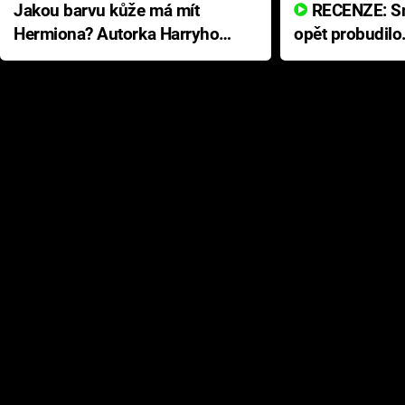
Jakou barvu kůže má mít
RECENZE: Smrtelné zlo se
Hermiona? Autorka Harryho
opět probudilo
Pottera přišla s ráznou
přichází s neo
odpovědí
hororovou nab