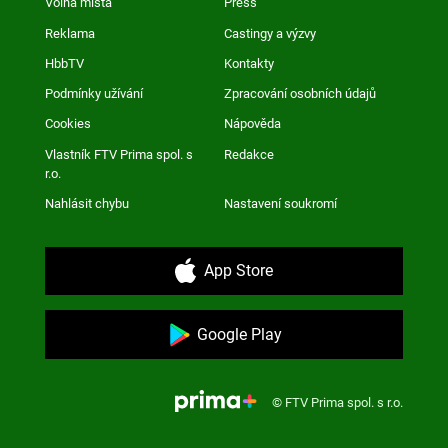
Volná místa
Press
Reklama
Castingy a výzvy
HbbTV
Kontakty
Podmínky užívání
Zpracování osobních údajů
Cookies
Nápověda
Vlastník FTV Prima spol. s
Redakce
r.o.
Nahlásit chybu
Nastavení soukromí
App Store
Google Play
© FTV Prima spol. s r.o.