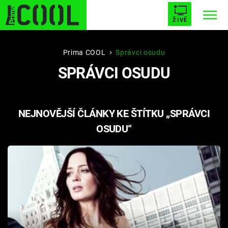
ŽIVĚ
STARHOUSE
BUFFY, PŘEMOŽITELKA UPÍRŮ
Trendy:
Prima COOL
Správci osudu
SPRÁVCI OSUDU
ESCAPE
PLNEJ KOTEL
AVENGERS 5
NEJNOVĚJŠÍ ČLÁNKY KE ŠTÍTKU „SPRÁVCI
OSUDU“
Témata
Filmy
Seriály
Hry