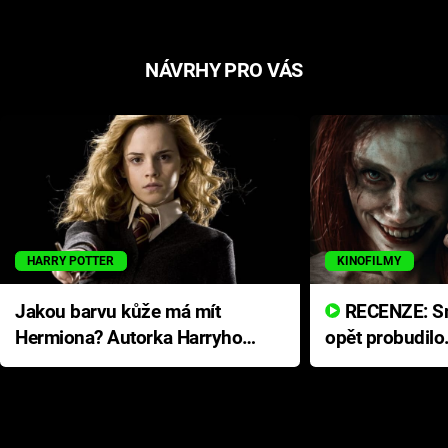
NÁVRHY PRO VÁS
HARRY POTTER
KINOFILMY
Jakou barvu kůže má mít
RECENZE: Smrtelné zlo se
Hermiona? Autorka Harryho
opět probudilo
Pottera přišla s ráznou
přichází s neo
odpovědí
hororovou nab