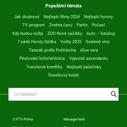
Populární témata
Jak zhubnout
Nejlepší filmy 2024
Nejlepší horory
TV program
Změna času
Partie
Počasí
Kdy budou volby
ZOO Nové začátky
Auto – katalog
7 pádů Honzy Dědka
Volby 2025
Svařené víno
Tatarák podle Pohlreicha
Aloe vera
Pěstování lichořeřišnice
Výpočet ascendentu
Tvarohové knedlíky
Nejlepší palačinky
Švestkový koláč
O FTV Prima
Management