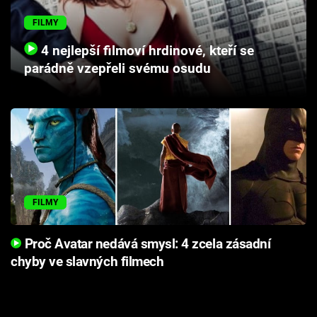
Cool Esport
FILMY
Pořady
4 nejlepší filmoví hrdinové, kteří se
parádně vzepřeli svému osudu
TV Program
Sledujte prima+
Přihlášení
FILMY
Sledujte nás
Proč Avatar nedává smysl: 4 zcela zásadní
chyby ve slavných filmech