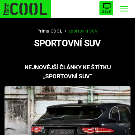
ŽIVĚ
STARHOUSE
BUFFY, PŘEMOŽITELKA UPÍRŮ
Trendy:
Prima COOL
sportovní SUV
SPORTOVNÍ SUV
ESCAPE
PLNEJ KOTEL
AVENGERS 5
NEJNOVĚJŠÍ ČLÁNKY KE ŠTÍTKU
„SPORTOVNÍ SUV“
Témata
Filmy
Seriály
Hry