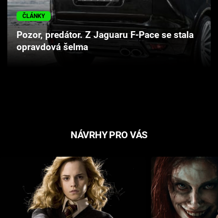
Cool Esport
ČLÁNKY
Pořady
Pozor, predátor. Z Jaguaru F-Pace se stala
opravdová šelma
TV Program
Sledujte prima+
Přihlášení
NÁVRHY PRO VÁS
Sledujte nás