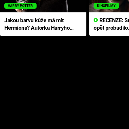
HARRY POTTER
KINOFILMY
Jakou barvu kůže má mít
RECENZE: Smrtelné zlo se
Hermiona? Autorka Harryho
opět probudilo
Pottera přišla s ráznou
přichází s neo
odpovědí
hororovou nab