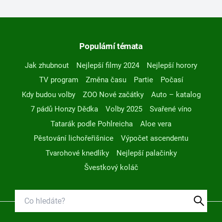
Populární témata
Jak zhubnout
Nejlepší filmy 2024
Nejlepší horory
TV program
Změna času
Partie
Počasí
Kdy budou volby
ZOO Nové začátky
Auto – katalog
7 pádů Honzy Dědka
Volby 2025
Svařené víno
Tatarák podle Pohlreicha
Aloe vera
Pěstování lichořeřišnice
Výpočet ascendentu
Tvarohové knedlíky
Nejlepší palačinky
Švestkový koláč