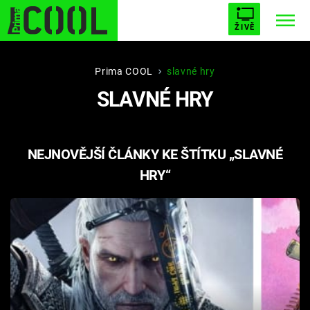
ŽIVĚ
STARHOUSE
BUFFY, PŘEMOŽITELKA UPÍRŮ
Trendy:
Prima COOL
slavné hry
SLAVNÉ HRY
ESCAPE
PLNEJ KOTEL
AVENGERS 5
NEJNOVĚJŠÍ ČLÁNKY KE ŠTÍTKU „SLAVNÉ
HRY“
Témata
Filmy
Seriály
Hry