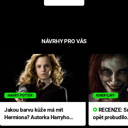
NÁVRHY PRO VÁS
HARRY POTTER
KINOFILMY
Jakou barvu kůže má mít
RECENZE: Smrtelné zlo se
Hermiona? Autorka Harryho
opět probudilo
Pottera přišla s ráznou
přichází s neo