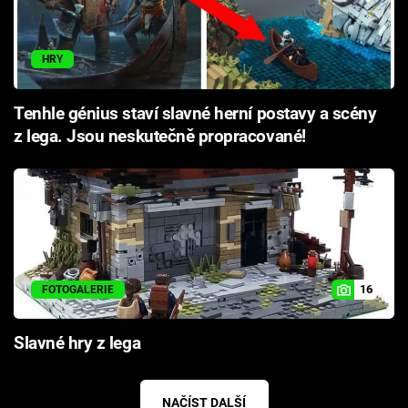
HRY
Tenhle génius staví slavné herní postavy a scény
z lega. Jsou neskutečně propracované!
16
FOTOGALERIE
Slavné hry z lega
NAČÍST DALŠÍ