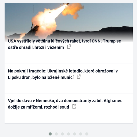
USA vystřílely většinu klíčových raket, tvrdí CNN. Trump se
ostře ohradil, hrozí i vězením
Na pokraji tragédie: Ukrajinské letadlo, které ohrožoval v
Lipsku dron, bylo naložené municí
Vjel do davu v Německu, dva demonstranty zabil. Afghánec
dožije za mřížemi, rozhodl soud