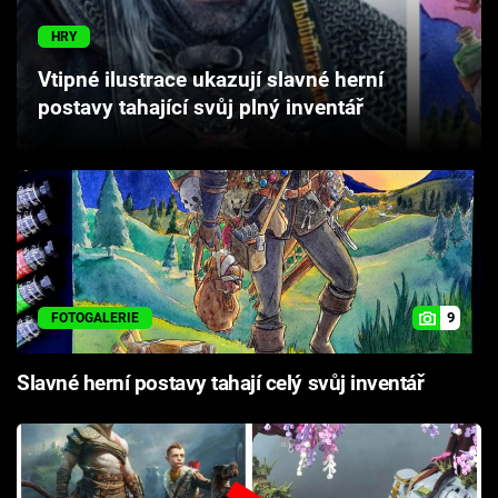
Cool Esport
HRY
Pořady
Vtipné ilustrace ukazují slavné herní
postavy tahající svůj plný inventář
TV Program
Sledujte prima+
Přihlášení
9
FOTOGALERIE
Sledujte nás
Slavné herní postavy tahají celý svůj inventář