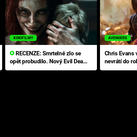
KINOFILMY
AVENGERS
RECENZE: Smrtelné zlo se
Chris Evans v
opět probudilo. Nový Evil Dead
nevrátí do ro
přichází s neodolatelnou
Ameriky
hororovou nabídkou