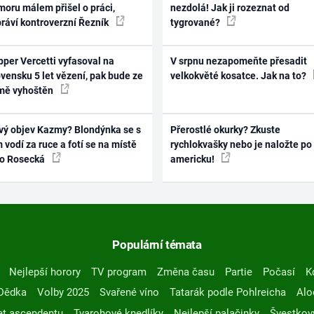
oru málem přišel o práci,
nezdolá! Jak ji rozeznat od
práví kontroverzní Řezník
tygrované?
per Vercetti vyfasoval na
V srpnu nezapomeňte přesadit
vensku 5 let vězení, pak bude ze
velkokvěté kosatce. Jak na to?
mě vyhoštěn
vý objev Kazmy? Blondýnka se s
Přerostlé okurky? Zkuste
 vodí za ruce a fotí se na místě
rychlokvašky nebo je naložte po
ko Rosecká
americku!
Populární témata
Nejlepší horory
TV program
Změna času
Partie
Počasí
K
Dědka
Volby 2025
Svařené víno
Tatarák podle Pohlreicha
Alo
t ascendentu
Tvarohové knedlíky
Nejlepší palačinky
Švestkov