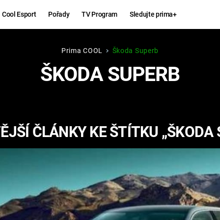
Cool Esport
Pořady
TV Program
Sledujte prima+
Prima COOL
Škoda Superb
Hry
Zábava
ŠKODA SUPERB
MAFIA
ZÁBAVN
GALERI
GTA 6
NEJLEP
ĚJŠÍ ČLÁNKY KE ŠTÍTKU „ŠKODA 
KINGDOM
KOMEDI
COME:
DELIVERANCE
CHUCK
NORRIS
ESPORT
DEADP