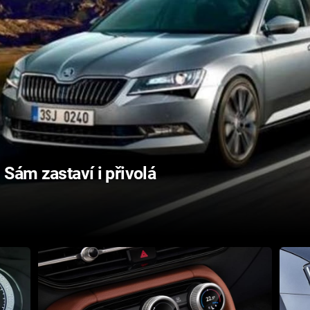
 Sám zastaví i přivolá