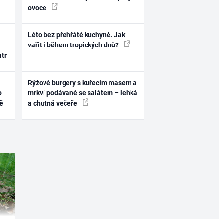
ovoce
Léto bez přehřáté kuchyně. Jak
vařit i během tropických dnů?
atr
Rýžové burgery s kuřecím masem a
o
mrkví podávané se salátem – lehká
ně
a chutná večeře