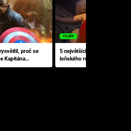
FILMY
ysvětlil, proč se
5 největších propadáků
le Kapitána
loňského roku: Disney na
jediné katastrofě prodělal 200
milionů dolarů