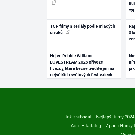
hum
vy
TOP filmy a seriály podle mladých
Rap
diváků
Slo
ze
Nejen Robbie Williams.
No
LOVESTREAM 2026 přiveze
ním
hvězdy, které běžně uvidíte jen na
ja
největších světových festivalech
Jak zhubnout
Nejlepší filmy 2024
Auto – katalog
7 pádů Honzy 
Výpoče