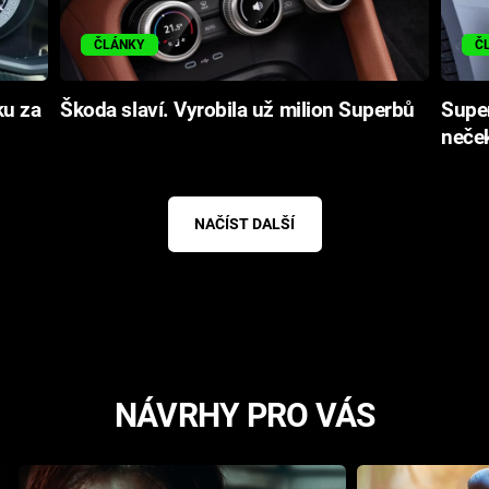
ČLÁNKY
Č
ku za
Škoda slaví. Vyrobila už milion Superbů
Super
neče
NAČÍST DALŠÍ
NÁVRHY PRO VÁS