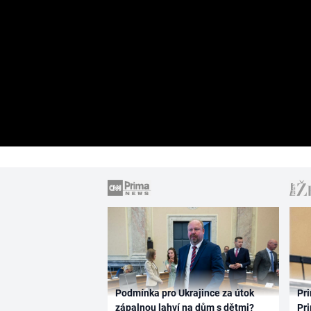
Podmínka pro Ukrajince za útok
Pri
zápalnou lahví na dům s dětmi?
Pri