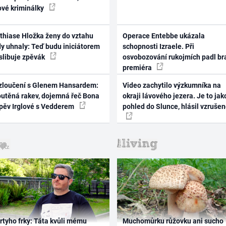
ové kriminálky
thiase Hložka ženy do vztahu
Operace Entebbe ukázala
dy uhnaly: Teď budu iniciátorem
schopnosti Izraele. Při
 slibuje zpěvák
osvobozování rukojmích padl br
premiéra
zloučení s Glenem Hansardem:
Video zachytilo výzkumníka na
outěná rakev, dojemná řeč Bona
okraji lávového jezera. Je to jak
zpěv Irglové s Vedderem
pohled do Slunce, hlásil vzruše
rtyho frky: Táta kvůli mému
Muchomůrku růžovku ani sucho