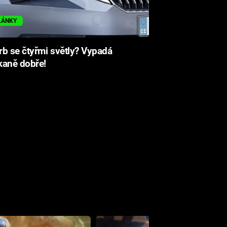
LÁNKY
b se čtyřmi světly? Vypadá
kaně dobře!