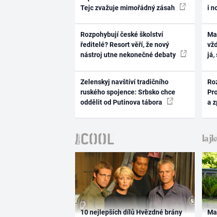
Tejc zvažuje mimořádný zásah
i n
Rozpohybují české školství
Ma
ředitelé? Resort věří, že nový
vž
nástroj utne nekonečné debaty
já,
Zelenskyj navštíví tradičního
Ro
ruského spojence: Srbsko chce
Pr
oddělit od Putinova tábora
a 
10 nejlepších dílů Hvězdné brány
Ma