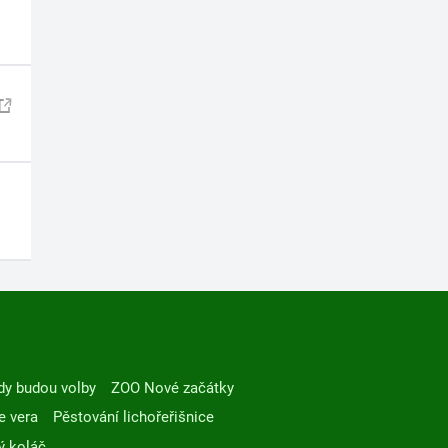
dy budou volby
ZOO Nové začátky
e vera
Pěstování lichořeřišnice
ý koláč