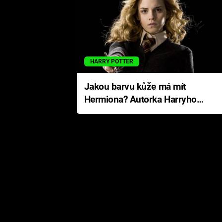
HARRY POTTER
Jakou barvu kůže má mít
Hermiona? Autorka Harryho
Pottera přišla s ráznou
odpovědí