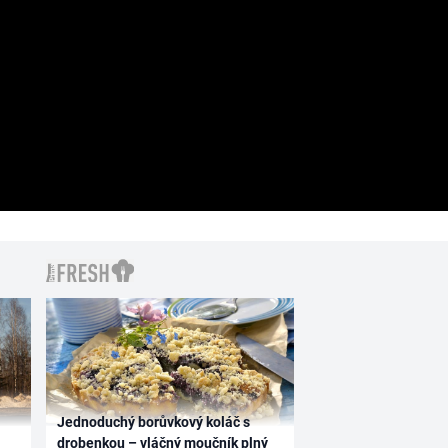
Jednoduchý borůvkový koláč s
drobenkou – vláčný moučník plný