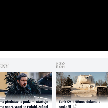
ma představila podzim: startuje
Tank KV-1 Němce dokonale
ma sport, vrací se Polabí, Zrádci
zaskočil