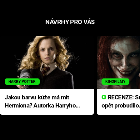
NÁVRHY PRO VÁS
HARRY POTTER
KINOFILMY
Jakou barvu kůže má mít
RECENZE: Smrtelné zlo se
Hermiona? Autorka Harryho
opět probudilo
Pottera přišla s ráznou
přichází s neo
odpovědí
hororovou nab