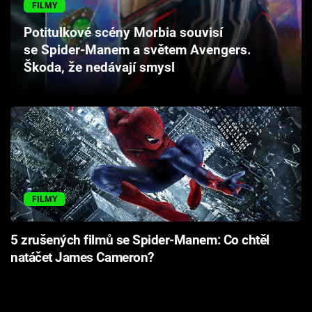
FILMY
Cool Esport
Potitulkové scény Morbia souvisí
Pořady
se Spider-Manem a světem Avengers.
Škoda, že nedávají smysl
TV Program
Sledujte prima+
Přihlášení
FILMY
Sledujte nás
5 zrušených filmů se Spider-Manem: Co chtěl
natáčet James Cameron?