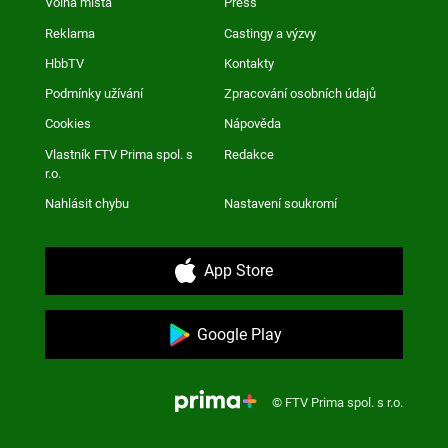
Volná místa
Press
Reklama
Castingy a výzvy
HbbTV
Kontakty
Podmínky užívání
Zpracování osobních údajů
Cookies
Nápověda
Vlastník FTV Prima spol. s
Redakce
r.o.
Nahlásit chybu
Nastavení soukromí
App Store
Google Play
© FTV Prima spol. s r.o.