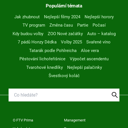
Populární témata
Jak zhubnout
Nejlepší filmy 2024
Nejlepší horory
TV program
Změna času
Partie
Počasí
Kdy budou volby
ZOO Nové začátky
Auto – katalog
7 pádů Honzy Dědka
Volby 2025
Svařené víno
Tatarák podle Pohlreicha
Aloe vera
Pěstování lichořeřišnice
Výpočet ascendentu
Tvarohové knedlíky
Nejlepší palačinky
Švestkový koláč
O FTV Prima
Management