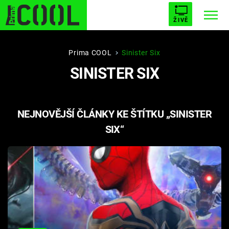
ŽIVĚ
STARHOUSE
BUFFY, PŘEMOŽITELKA UPÍRŮ
Trendy:
Prima COOL
Sinister Six
SINISTER SIX
ESCAPE
PLNEJ KOTEL
AVENGERS 5
NEJNOVĚJŠÍ ČLÁNKY KE ŠTÍTKU „SINISTER
SIX“
Témata
Filmy
Seriály
Hry