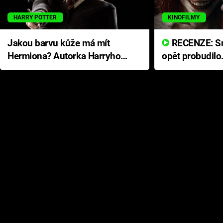
HARRY POTTER
KINOFILMY
Jakou barvu kůže má mít
RECENZE: Smrtelné zlo se
Hermiona? Autorka Harryho
opět probudilo
Pottera přišla s ráznou
přichází s neo
odpovědí
hororovou nab