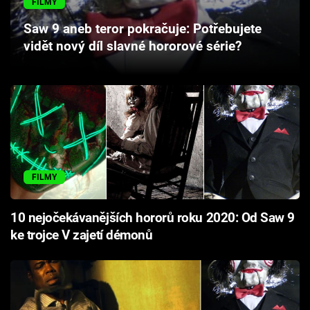
FILMY
Cool Esport
Saw 9 aneb teror pokračuje: Potřebujete
vidět nový díl slavné hororové série?
Pořady
TV Program
Sledujte prima+
Přihlášení
FILMY
Sledujte nás
10 nejočekávanějších hororů roku 2020: Od Saw 9
ke trojce V zajetí démonů