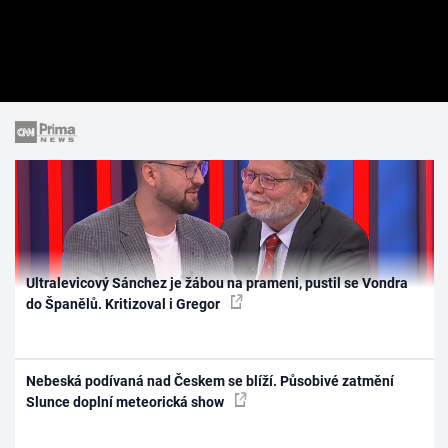
Ultralevicový Sánchez je žábou na prameni, pustil se Vondra
do Španělů. Kritizoval i Gregor
Nebeská podívaná nad Českem se blíží. Působivé zatmění
Slunce doplní meteorická show