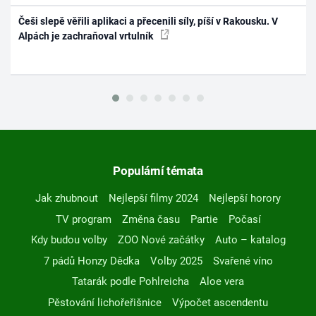
Češi slepě věřili aplikaci a přecenili síly, píší v Rakousku. V
Alpách je zachraňoval vrtulník
Populární témata
Jak zhubnout
Nejlepší filmy 2024
Nejlepší horory
TV program
Změna času
Partie
Počasí
Kdy budou volby
ZOO Nové začátky
Auto – katalog
7 pádů Honzy Dědka
Volby 2025
Svařené víno
Tatarák podle Pohlreicha
Aloe vera
Pěstování lichořeřišnice
Výpočet ascendentu