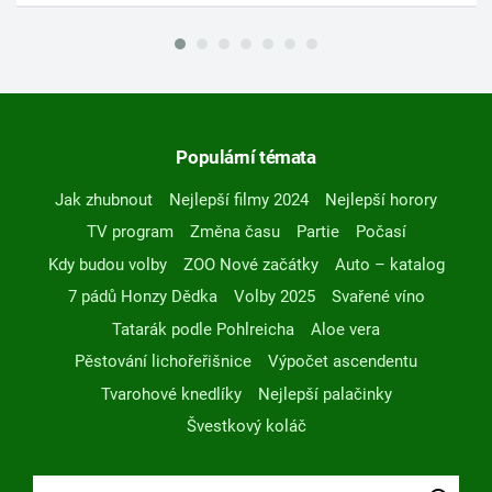
Populární témata
Jak zhubnout
Nejlepší filmy 2024
Nejlepší horory
TV program
Změna času
Partie
Počasí
Kdy budou volby
ZOO Nové začátky
Auto – katalog
7 pádů Honzy Dědka
Volby 2025
Svařené víno
Tatarák podle Pohlreicha
Aloe vera
Pěstování lichořeřišnice
Výpočet ascendentu
Tvarohové knedlíky
Nejlepší palačinky
Švestkový koláč