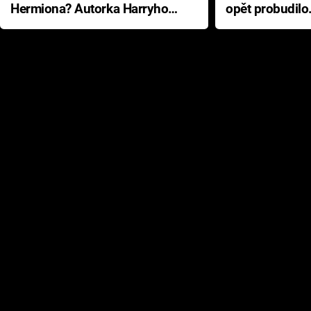
Hermiona? Autorka Harryho
opět probudilo
Pottera přišla s ráznou
přichází s neo
odpovědí
hororovou nab