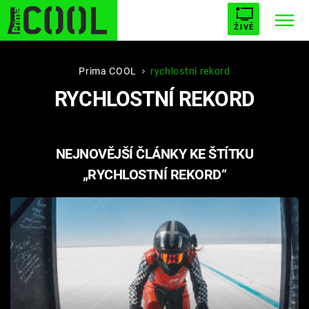
ŽIVĚ
STARHOUSE
BUFFY, PŘEMOŽITELKA UPÍRŮ
Trendy:
Prima COOL
rychlostní rekord
RYCHLOSTNÍ REKORD
ESCAPE
PLNEJ KOTEL
AVENGERS 5
NEJNOVĚJŠÍ ČLÁNKY KE ŠTÍTKU
„RYCHLOSTNÍ REKORD“
Témata
Filmy
Seriály
Hry