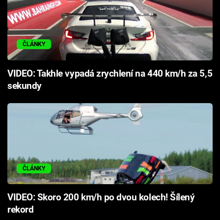
ČLÁNKY
VIDEO: Takhle vypadá zrychlení na 440 km/h za 5,5
sekundy
ČLÁNKY
VIDEO: Skoro 200 km/h po dvou kolech! Šílený
rekord