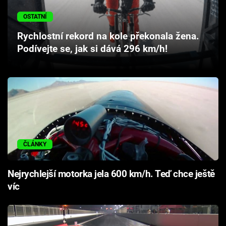
Cool Esport
OSTATNÍ
Pořady
Rychlostní rekord na kole překonala žena.
Podívejte se, jak si dává 296 km/h!
TV Program
Sledujte prima+
Přihlášení
ČLÁNKY
Sledujte nás
Nejrychlejší motorka jela 600 km/h. Teď chce ještě
víc