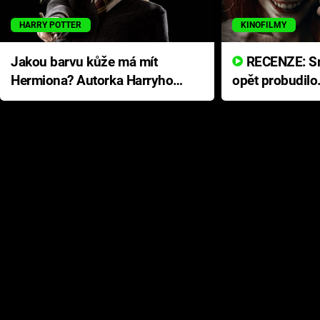
HARRY POTTER
KINOFILMY
Jakou barvu kůže má mít
RECENZE: Smrtelné zlo se
Hermiona? Autorka Harryho
opět probudilo
Pottera přišla s ráznou
přichází s neo
odpovědí
hororovou nab