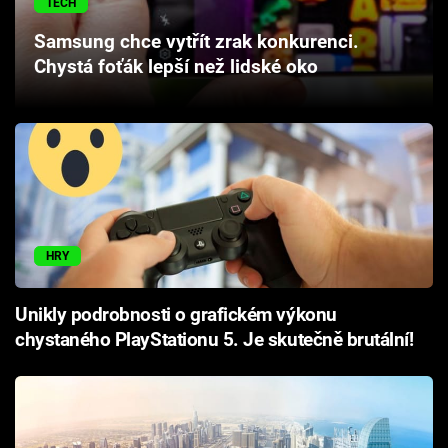
TECH
Cool Esport
Samsung chce vytřít zrak konkurenci.
Chystá foťák lepší než lidské oko
Pořady
TV Program
Sledujte prima+
Přihlášení
HRY
Sledujte nás
Unikly podrobnosti o grafickém výkonu
chystaného PlayStationu 5. Je skutečně brutální!