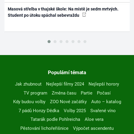
Masová střelba v thajské škole: Na místě je sedm mrtvých.
Student po útoku spáchal sebevraždu
Populární témata
Jak zhubnout
Nejlepší filmy 2024
Nejlepší horory
TV program
Změna času
Partie
Počasí
Kdy budou volby
ZOO Nové začátky
Auto – katalog
7 pádů Honzy Dědka
Volby 2025
Svařené víno
Tatarák podle Pohlreicha
Aloe vera
Pěstování lichořeřišnice
Výpočet ascendentu