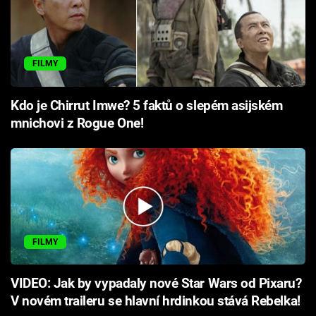
FILMY
Kdo je Chirrut Imwe? 5 faktů o slepém asijském
mnichovi z Rogue One!
FILMY
VIDEO: Jak by vypadaly nové Star Wars od Pixaru?
V novém traileru se hlavní hrdinkou stává Rebelka!