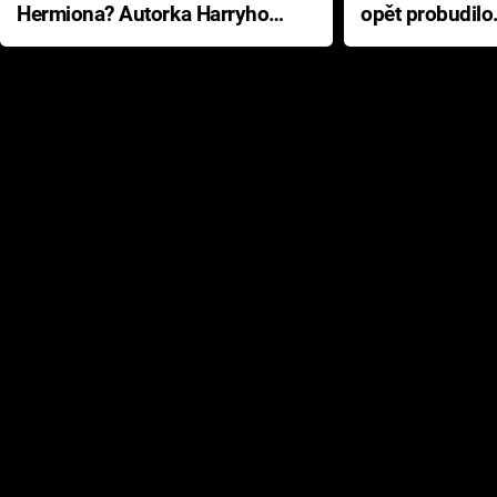
Hermiona? Autorka Harryho
opět probudilo
Pottera přišla s ráznou
přichází s neo
odpovědí
hororovou nab