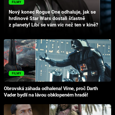
FILMY
Cool Esport
Nový konec Rogue One odhaluje, jak se
Pořady
hrdinové Star Wars dostali šťastně
z planety! Líbí se vám víc než ten v kině?
TV Program
Sledujte prima+
Přihlášení
FILMY
Sledujte nás
Obrovská záhada odhalena! Víme, proč Darth
Vader bydlí na lávou obklopeném hradě!