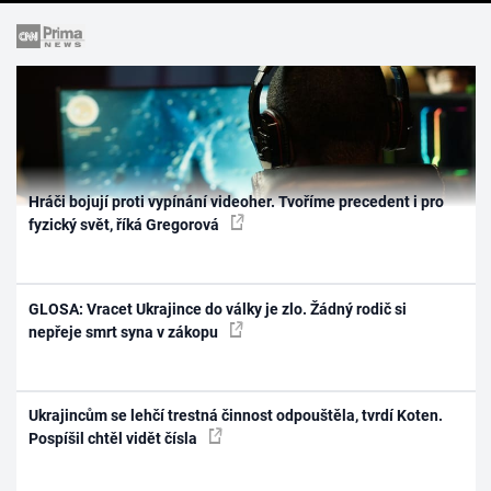
Hráči bojují proti vypínání videoher. Tvoříme precedent i pro
fyzický svět, říká Gregorová
GLOSA: Vracet Ukrajince do války je zlo. Žádný rodič si
nepřeje smrt syna v zákopu
Ukrajincům se lehčí trestná činnost odpouštěla, tvrdí Koten.
Pospíšil chtěl vidět čísla