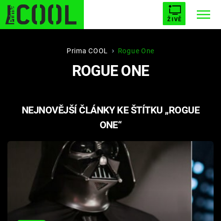
ŽIVĚ
STARHOUSE
BUFFY, PŘEMOŽITELKA UPÍRŮ
Trendy:
Prima COOL
Rogue One
ROGUE ONE
ESCAPE
PLNEJ KOTEL
AVENGERS 5
NEJNOVĚJŠÍ ČLÁNKY KE ŠTÍTKU „ROGUE
ONE“
Témata
Filmy
Seriály
Hry