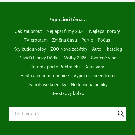
Populární témata
Jak zhubnout
Nejlepší filmy 2024
Nejlepší horory
TV program
Změna času
Partie
Počasí
Kdy budou volby
ZOO Nové začátky
Auto – katalog
7 pádů Honzy Dědka
Volby 2025
Svařené víno
Tatarák podle Pohlreicha
Aloe vera
Pěstování lichořeřišnice
Výpočet ascendentu
Tvarohové knedlíky
Nejlepší palačinky
Švestkový koláč