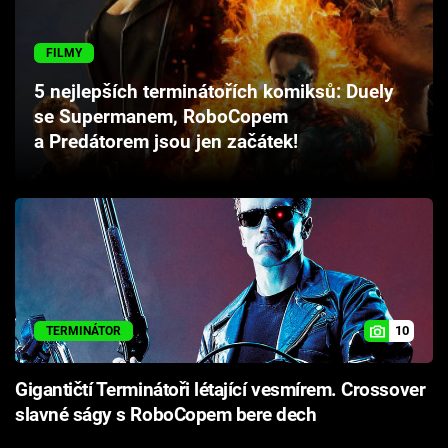
Cool Esport
FILMY
Pořady
5 nejlepších terminátořích komiksů: Duely
se Supermanem, RoboCopem
TV Program
a Predátorem jsou jen začátek!
Sledujte prima+
Přihlášení
Sledujte nás
10
TERMINÁTOR
Gigantičtí Terminátoři létající vesmírem. Crossover
slavné ságy s RoboCopem bere dech