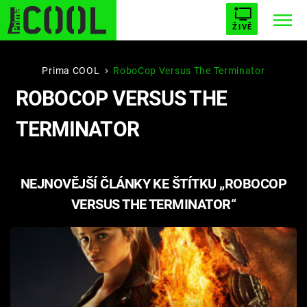
ŽIVĚ
STARHOUSE
BUFFY, PŘEMOŽITELKA UPÍRŮ
Trendy:
Prima COOL
RoboCop Versus The Terminator
ROBOCOP VERSUS THE
ESCAPE
PLNEJ KOTEL
AVENGERS 5
TERMINATOR
NEJNOVĚJŠÍ ČLÁNKY KE ŠTÍTKU „ROBOCOP
Témata
VERSUS THE TERMINATOR“
Filmy
Seriály
Hry