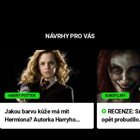
NÁVRHY PRO VÁS
HARRY POTTER
KINOFILMY
Jakou barvu kůže má mít
RECENZE: Smrtelné zlo se
Hermiona? Autorka Harryho
opět probudilo
Pottera přišla s ráznou
přichází s neo
odpovědí
hororovou nab