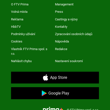
O FTV Prima
Management
Volná místa
Press
Reklama
Castingy a výzvy
HbbTV
Kontakty
Podmínky užívání
Zpracování osobních údajů
Cookies
Nápověda
Vlastník FTV Prima spol. s
Redakce
r.o.
Nahlásit chybu
Nastavení soukromí
App Store
Google Play
© FTV Prima spol. s r.o.