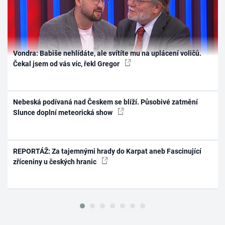
Vondra: Babiše nehlídáte, ale svítíte mu na uplácení voličů.
Čekal jsem od vás víc, řekl Gregor
Nebeská podívaná nad Českem se blíží. Působivé zatmění
Slunce doplní meteorická show
REPORTÁŽ: Za tajemnými hrady do Karpat aneb Fascinující
zříceniny u českých hranic