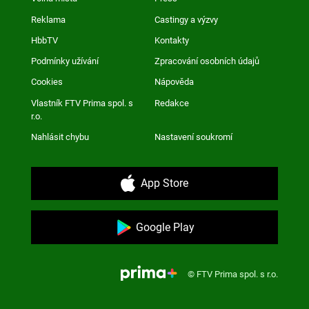
Reklama
Castingy a výzvy
HbbTV
Kontakty
Podmínky užívání
Zpracování osobních údajů
Cookies
Nápověda
Vlastník FTV Prima spol. s
Redakce
r.o.
Nahlásit chybu
Nastavení soukromí
App Store
Google Play
© FTV Prima spol. s r.o.