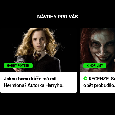
NÁVRHY PRO VÁS
HARRY POTTER
KINOFILMY
Jakou barvu kůže má mít
RECENZE: Smrtelné zlo se
Hermiona? Autorka Harryho
opět probudilo
Pottera přišla s ráznou
přichází s neo
odpovědí
hororovou nab