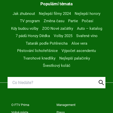
Populární témata
Jak zhubnout
Nejlepší filmy 2024
Nejlepší horory
TV program
Změna času
Partie
Počasí
Kdy budou volby
ZOO Nové začátky
Auto – katalog
7 pádů Honzy Dědka
Volby 2025
Svařené víno
Tatarák podle Pohlreicha
Aloe vera
Pěstování lichořeřišnice
Výpočet ascendentu
Tvarohové knedlíky
Nejlepší palačinky
Švestkový koláč
O FTV Prima
Management
Volná místa
Press