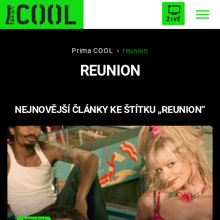
ŽIVĚ
STARHOUSE
BUFFY, PŘEMOŽITELKA UPÍRŮ
Trendy:
Prima COOL
reunion
REUNION
ESCAPE
PLNEJ KOTEL
AVENGERS 5
NEJNOVĚJŠÍ ČLÁNKY KE ŠTÍTKU „REUNION“
Témata
Filmy
Seriály
Hry