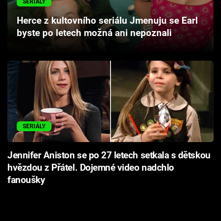
SERIÁLY
Cool Esport
Herce z kultovního seriálu Jmenuju se Earl
byste po letech možná ani nepoznali
Pořady
TV Program
Sledujte prima+
Přihlášení
SERIÁLY
Sledujte nás
Jennifer Aniston se po 27 letech setkala s dětskou
hvězdou z Přátel. Dojemné video nadchlo
fanoušky