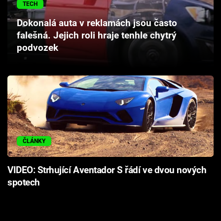
TECH
Cool Esport
Dokonalá auta v reklamách jsou často
Pořady
falešná. Jejich roli hraje tenhle chytrý
podvozek
TV Program
Sledujte prima+
Přihlášení
ČLÁNKY
Sledujte nás
VIDEO: Strhující Aventador S řádí ve dvou nových
spotech