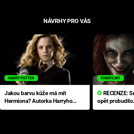
NÁVRHY PRO VÁS
HARRY POTTER
KINOFILMY
Jakou barvu kůže má mít
RECENZE: Smrtelné zlo se
Hermiona? Autorka Harryho
opět probudilo
Pottera přišla s ráznou
přichází s neo
odpovědí
hororovou nab