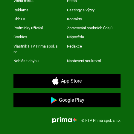
Volná místa
Press
Reklama
Castingy a výzvy
HbbTV
Kontakty
Podmínky užívání
Zpracování osobních údajů
Cookies
Nápověda
Vlastník FTV Prima spol. s
Redakce
r.o.
Nahlásit chybu
Nastavení soukromí
App Store
Google Play
© FTV Prima spol. s r.o.