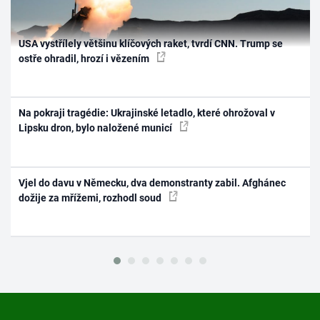
USA vystřílely většinu klíčových raket, tvrdí CNN. Trump se
ostře ohradil, hrozí i vězením
Na pokraji tragédie: Ukrajinské letadlo, které ohrožoval v
Lipsku dron, bylo naložené municí
Vjel do davu v Německu, dva demonstranty zabil. Afghánec
dožije za mřížemi, rozhodl soud