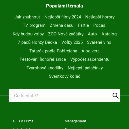
Populární témata
Jak zhubnout
Nejlepší filmy 2024
Nejlepší horory
TV program
Změna času
Partie
Počasí
Kdy budou volby
ZOO Nové začátky
Auto – katalog
7 pádů Honzy Dědka
Volby 2025
Svařené víno
Tatarák podle Pohlreicha
Aloe vera
Pěstování lichořeřišnice
Výpočet ascendentu
Tvarohové knedlíky
Nejlepší palačinky
Švestkový koláč
O FTV Prima
Management