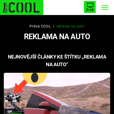
ŽIVĚ
STARHOUSE
BUFFY, PŘEMOŽITELKA UPÍRŮ
Trendy:
Prima COOL
reklama na auto
REKLAMA NA AUTO
ESCAPE
PLNEJ KOTEL
AVENGERS 5
NEJNOVĚJŠÍ ČLÁNKY KE ŠTÍTKU „REKLAMA
NA AUTO“
Témata
Filmy
Seriály
Hry