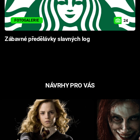
24
FOTOGALERIE
Zábavné předělávky slavných log
NÁVRHY PRO VÁS