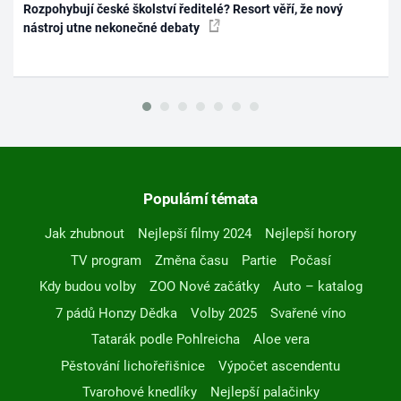
Rozpohybují české školství ředitelé? Resort věří, že nový
nástroj utne nekonečné debaty
Populární témata
Jak zhubnout
Nejlepší filmy 2024
Nejlepší horory
TV program
Změna času
Partie
Počasí
Kdy budou volby
ZOO Nové začátky
Auto – katalog
7 pádů Honzy Dědka
Volby 2025
Svařené víno
Tatarák podle Pohlreicha
Aloe vera
Pěstování lichořeřišnice
Výpočet ascendentu
Tvarohové knedlíky
Nejlepší palačinky