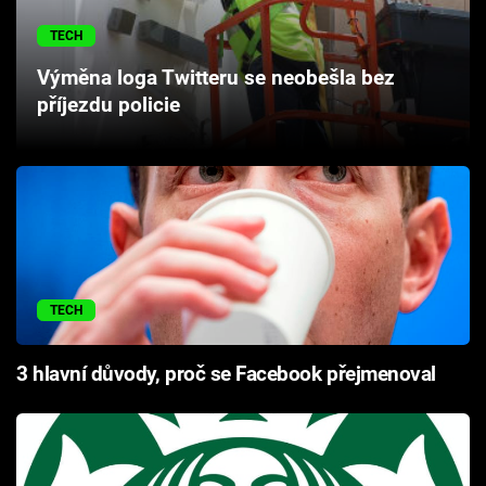
Cool Esport
TECH
Pořady
Výměna loga Twitteru se neobešla bez
příjezdu policie
TV Program
Sledujte prima+
Přihlášení
TECH
Sledujte nás
3 hlavní důvody, proč se Facebook přejmenoval