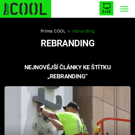
ŽIVĚ
STARHOUSE
BUFFY, PŘEMOŽITELKA UPÍRŮ
Trendy:
Prima COOL
rebranding
REBRANDING
ESCAPE
PLNEJ KOTEL
AVENGERS 5
NEJNOVĚJŠÍ ČLÁNKY KE ŠTÍTKU
„REBRANDING“
Témata
Filmy
Seriály
Hry