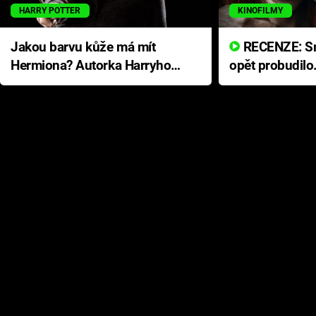
HARRY POTTER
KINOFILMY
Jakou barvu kůže má mít
RECENZE: Smrtelné zlo se
Hermiona? Autorka Harryho
opět probudilo
Pottera přišla s ráznou
přichází s neo
odpovědí
hororovou nab