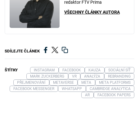
redaktor FTV Prima
VŠECHNY ČLÁNKY AUTORA
SDÍLEJTE ČLÁNEK
ŠTÍTKY
INSTAGRAM
FACEBOOK
KAUZA
SOCIÁLNÍ SÍŤ
MARK ZUCKERBERG
VR
ANALÝZA
REBRANDING
PŘEJMENOVÁNÍ
METAVERSE
META
META PLATFORMS
FACEBOOK MESSENGER
WHATSAPP
CAMBRIDGE ANALYTICA
AR
FACEBOOK PAPERS