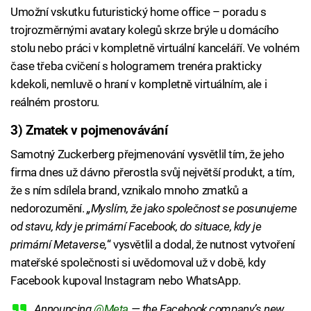
Umožní vskutku futuristický home office – poradu s
trojrozměrnými avatary kolegů skrze brýle u domácího
stolu nebo práci v kompletně virtuální kanceláří. Ve volném
čase třeba cvičení s hologramem trenéra prakticky
kdekoli, nemluvě o hraní v kompletně virtuálním, ale i
reálném prostoru.
3) Zmatek v pojmenovávání
Samotný Zuckerberg přejmenování vysvětlil tím, že jeho
firma dnes už dávno přerostla svůj největší produkt, a tím,
že s ním sdílela brand, vznikalo mnoho zmatků a
nedorozumění.
„Myslím, že jako společnost se posunujeme
od stavu, kdy je primární Facebook, do situace, kdy je
primární Metaverse,
“ vysvětlil a dodal, že nutnost vytvoření
mateřské společnosti si uvědomoval už v době, kdy
Facebook kupoval Instagram nebo WhatsApp.
Announcing
@Meta
— the Facebook company’s new