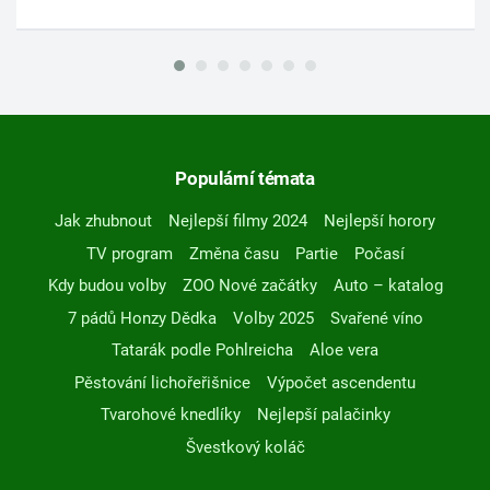
Populární témata
Jak zhubnout
Nejlepší filmy 2024
Nejlepší horory
TV program
Změna času
Partie
Počasí
Kdy budou volby
ZOO Nové začátky
Auto – katalog
7 pádů Honzy Dědka
Volby 2025
Svařené víno
Tatarák podle Pohlreicha
Aloe vera
Pěstování lichořeřišnice
Výpočet ascendentu
Tvarohové knedlíky
Nejlepší palačinky
Švestkový koláč