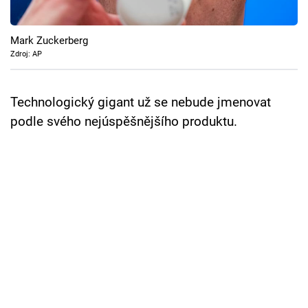
Cool Esport
Mark Zuckerberg
Pořady
Zdroj: AP
TV Program
Technologický gigant už se nebude jmenovat
Sledujte prima+
podle svého nejúspěšnějšího produktu.
Přihlášení
Sledujte nás