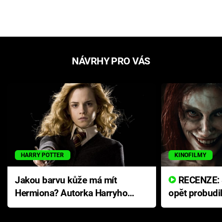
NÁVRHY PRO VÁS
HARRY POTTER
KINOFILMY
Jakou barvu kůže má mít
RECENZE: Smrtelné zlo se
Hermiona? Autorka Harryho
opět probudi
Pottera přišla s ráznou
přichází s n
odpovědí
hororovou n