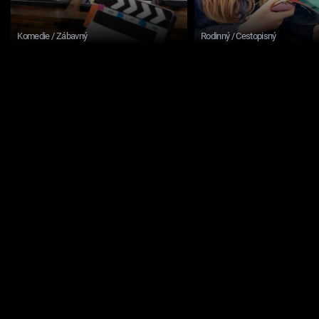
Komedie / Zábavný
Rodinný / Cestopisný