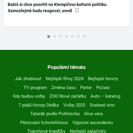
Babiš si chce posvítit na Klempířovu kulturní politiku.
Samozřejmě budu reagovat, uvedl
Populární témata
Jak zhubnout
Nejlepší filmy 2024
Nejlepší horory
TV program
Změna času
Partie
Počasí
Kdy budou volby
ZOO Nové začátky
Auto – katalog
7 pádů Honzy Dědka
Volby 2025
Svařené víno
Tatarák podle Pohlreicha
Aloe vera
Pěstování lichořeřišnice
Výpočet ascendentu
Tvarohové knedlíky
Nejlepší palačinky