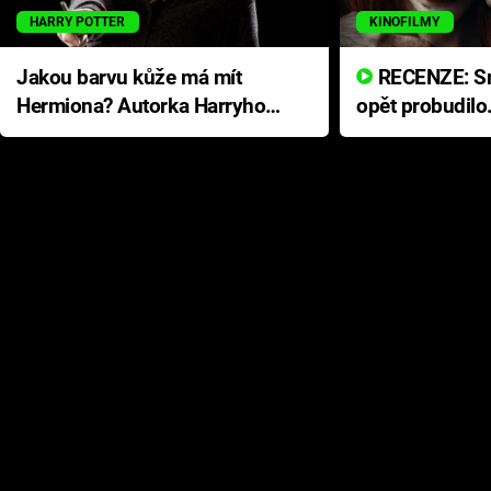
HARRY POTTER
KINOFILMY
Jakou barvu kůže má mít
RECENZE: Smrtelné zlo se
Hermiona? Autorka Harryho
opět probudilo
Pottera přišla s ráznou
přichází s neo
odpovědí
hororovou nab