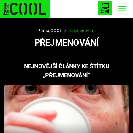
ŽIVĚ
STARHOUSE
BUFFY, PŘEMOŽITELKA UPÍRŮ
Trendy:
Prima COOL
přejmenování
PŘEJMENOVÁNÍ
ESCAPE
PLNEJ KOTEL
AVENGERS 5
NEJNOVĚJŠÍ ČLÁNKY KE ŠTÍTKU
„PŘEJMENOVÁNÍ“
Témata
Filmy
Seriály
Hry