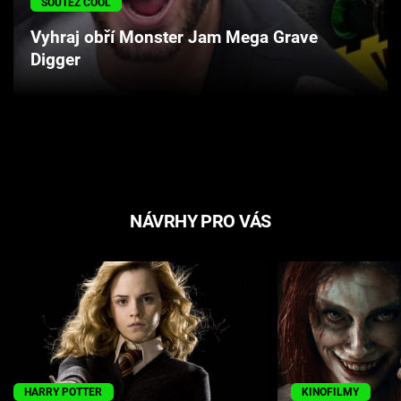
SOUTĚŽ COOL
Cool Esport
Vyhraj obří Monster Jam Mega Grave
Digger
Pořady
TV Program
Sledujte prima+
Přihlášení
NÁVRHY PRO VÁS
Sledujte nás
HARRY POTTER
KINOFILMY