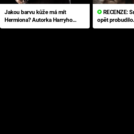
Jakou barvu kůže má mít
RECENZE: Smrtelné zlo se
Hermiona? Autorka Harryho
opět probudilo
Pottera přišla s ráznou
přichází s neo
odpovědí
hororovou nab