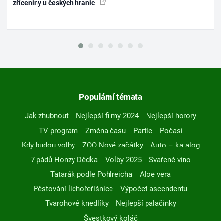
zříceniny u českých hranic
Populární témata
Jak zhubnout
Nejlepší filmy 2024
Nejlepší horory
TV program
Změna času
Partie
Počasí
Kdy budou volby
ZOO Nové začátky
Auto – katalog
7 pádů Honzy Dědka
Volby 2025
Svařené víno
Tatarák podle Pohlreicha
Aloe vera
Pěstování lichořeřišnice
Výpočet ascendentu
Tvarohové knedlíky
Nejlepší palačinky
Švestkový koláč