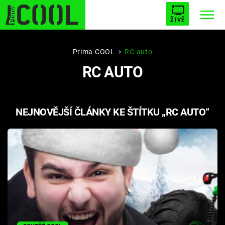
ŽIVĚ
STARHOUSE
BUFFY, PŘEMOŽITELKA UPÍRŮ
Trendy:
Prima COOL
RC auto
RC AUTO
ESCAPE
PLNEJ KOTEL
AVENGERS 5
NEJNOVĚJŠÍ ČLÁNKY KE ŠTÍTKU „RC AUTO“
Témata
Filmy
Seriály
Hry