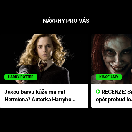
NÁVRHY PRO VÁS
HARRY POTTER
KINOFILMY
Jakou barvu kůže má mít
RECENZE: Smrtelné zlo se
Hermiona? Autorka Harryho
opět probudilo
Pottera přišla s ráznou
přichází s neo
odpovědí
hororovou nab