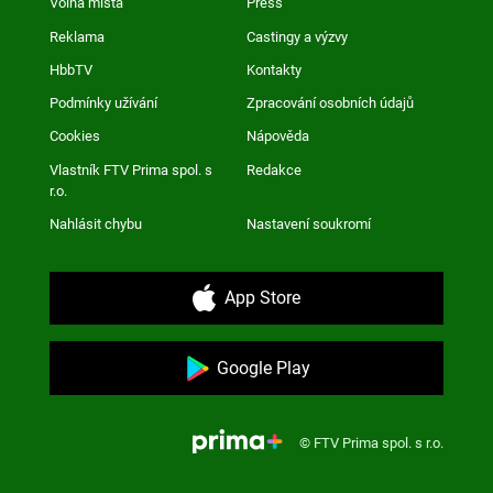
Volná místa
Press
Reklama
Castingy a výzvy
HbbTV
Kontakty
Podmínky užívání
Zpracování osobních údajů
Cookies
Nápověda
Vlastník FTV Prima spol. s
Redakce
r.o.
Nahlásit chybu
Nastavení soukromí
App Store
Google Play
© FTV Prima spol. s r.o.