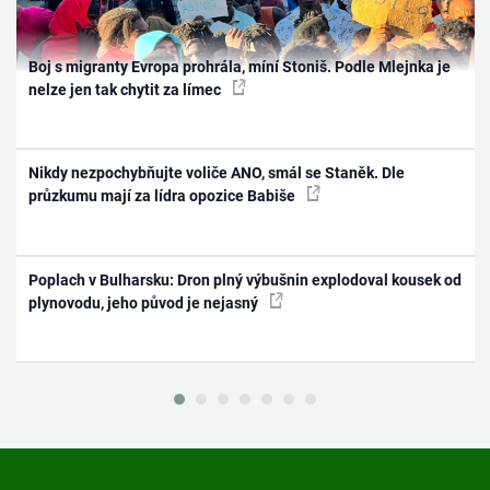
Boj s migranty Evropa prohrála, míní Stoniš. Podle Mlejnka je
nelze jen tak chytit za límec
Nikdy nezpochybňujte voliče ANO, smál se Staněk. Dle
průzkumu mají za lídra opozice Babiše
Poplach v Bulharsku: Dron plný výbušnin explodoval kousek od
plynovodu, jeho původ je nejasný