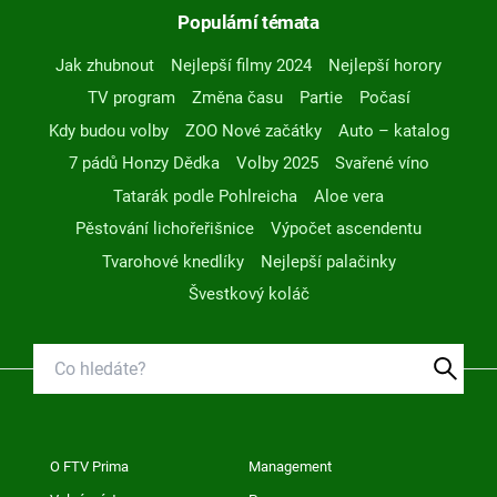
Populární témata
Jak zhubnout
Nejlepší filmy 2024
Nejlepší horory
TV program
Změna času
Partie
Počasí
Kdy budou volby
ZOO Nové začátky
Auto – katalog
7 pádů Honzy Dědka
Volby 2025
Svařené víno
Tatarák podle Pohlreicha
Aloe vera
Pěstování lichořeřišnice
Výpočet ascendentu
Tvarohové knedlíky
Nejlepší palačinky
Švestkový koláč
O FTV Prima
Management