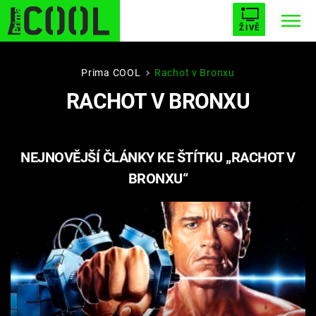
ŽIVĚ
STARHOUSE
BUFFY, PŘEMOŽITELKA UPÍRŮ
Trendy:
Prima COOL
Rachot v Bronxu
RACHOT V BRONXU
ESCAPE
PLNEJ KOTEL
AVENGERS 5
NEJNOVĚJŠÍ ČLÁNKY KE ŠTÍTKU „RACHOT V
BRONXU“
Témata
Filmy
Seriály
Hry