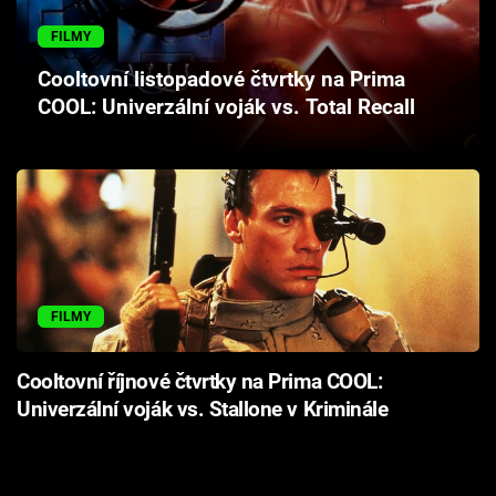
Cool Esport
FILMY
Pořady
Cooltovní listopadové čtvrtky na Prima
COOL: Univerzální voják vs. Total Recall
TV Program
Sledujte prima+
Přihlášení
FILMY
Sledujte nás
Cooltovní říjnové čtvrtky na Prima COOL:
Univerzální voják vs. Stallone v Kriminále