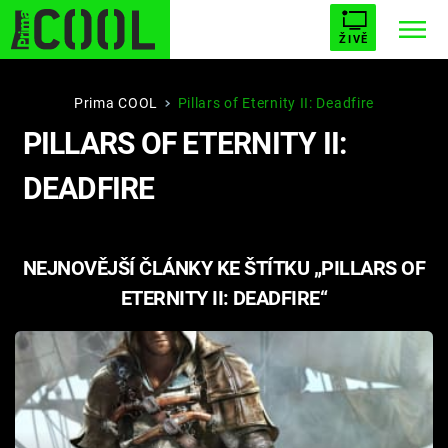
ŽIVĚ
STARHOUSE
BUFFY, PŘEMOŽITELKA UPÍRŮ
Trendy:
Prima COOL
Pillars of Eternity II: Deadfire
PILLARS OF ETERNITY II:
ESCAPE
PLNEJ KOTEL
AVENGERS 5
DEADFIRE
NEJNOVĚJŠÍ ČLÁNKY KE ŠTÍTKU „PILLARS OF
Témata
ETERNITY II: DEADFIRE“
Filmy
Seriály
Hry