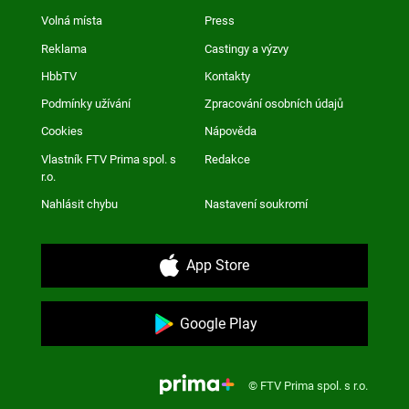
Volná místa
Press
Reklama
Castingy a výzvy
HbbTV
Kontakty
Podmínky užívání
Zpracování osobních údajů
Cookies
Nápověda
Vlastník FTV Prima spol. s
Redakce
r.o.
Nahlásit chybu
Nastavení soukromí
App Store
Google Play
© FTV Prima spol. s r.o.