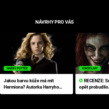
NÁVRHY PRO VÁS
HARRY POTTER
KINOFILMY
Jakou barvu kůže má mít
RECENZE: Smrtelné zlo se
Hermiona? Autorka Harryho
opět probudilo
Pottera přišla s ráznou
přichází s neo
odpovědí
hororovou nab