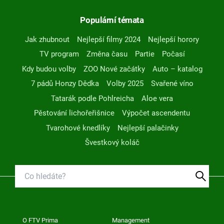
Populární témata
Jak zhubnout
Nejlepší filmy 2024
Nejlepší horory
TV program
Změna času
Partie
Počasí
Kdy budou volby
ZOO Nové začátky
Auto – katalog
7 pádů Honzy Dědka
Volby 2025
Svařené víno
Tatarák podle Pohlreicha
Aloe vera
Pěstování lichořeřišnice
Výpočet ascendentu
Tvarohové knedlíky
Nejlepší palačinky
Švestkový koláč
O FTV Prima
Management