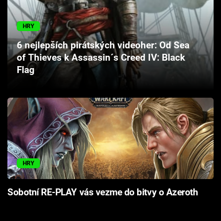
Cool Esport
HRY
Pořady
6 nejlepších pirátských videoher: Od Sea
of Thieves k Assassin´s Creed IV: Black
TV Program
Flag
Sledujte prima+
Přihlášení
Sledujte nás
HRY
Sobotní RE-PLAY vás vezme do bitvy o Azeroth